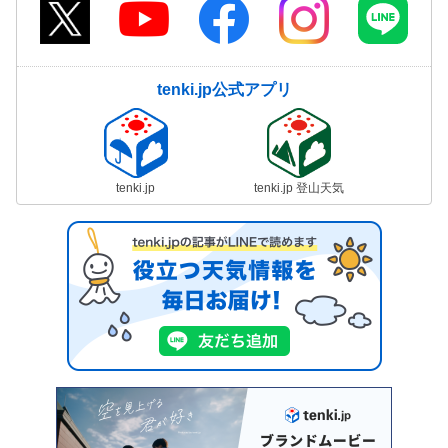
tenki.jp公式アプリ
tenki.jp
tenki.jp 登山天気