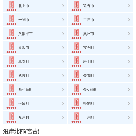
北上市
遠野市
一関市
二戸市
八幡平市
奥州市
滝沢市
雫石町
葛巻町
岩手町
紫波町
矢巾町
西和賀町
金ケ崎町
平泉町
軽米町
九戸村
一戸町
沿岸北部(宮古)