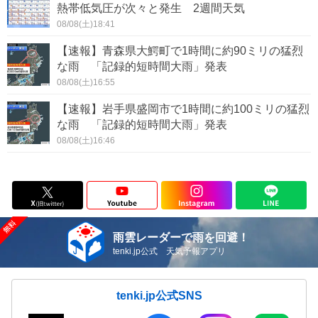
熱帯低気圧が次々と発生 2週間天気
08/08(土)18:41
【速報】青森県大鰐町で1時間に約90ミリの猛烈
な雨 「記録的短時間大雨」発表
08/08(土)16:55
【速報】岩手県盛岡市で1時間に約100ミリの猛烈
な雨 「記録的短時間大雨」発表
08/08(土)16:46
雨雲レーダーで雨を回避！
tenki.jp公式 天気予報アプリ
tenki.jp公式SNS