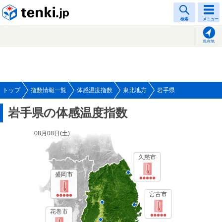
tenki.jp
検索
メニュー
現在地
トップ
指数情報一覧
体感温度指数
東北地方
岩手県
岩手県の体感温度指数
08月08日(
土
)
久慈市
盛岡市
宮古市
花巻市