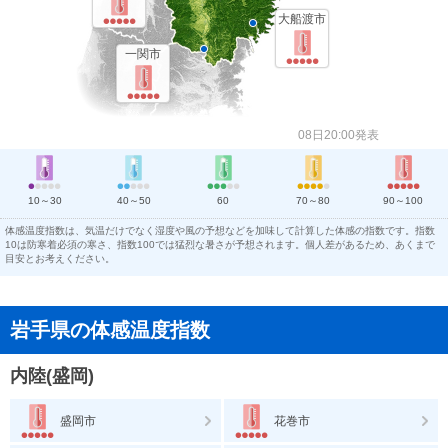
大船渡市
一関市
08日20:00発表
10～30
40～50
60
70～80
90～100
体感温度指数は、気温だけでなく湿度や風の予想などを加味して計算した体感の指数です。指数
10は防寒着必須の寒さ、指数100では猛烈な暑さが予想されます。個人差があるため、あくまで
目安とお考えください。
岩手県の体感温度指数
内陸(盛岡)
盛岡市
花巻市