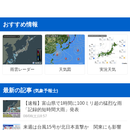
おすすめ情報
天気図
実況天気
雨雲レーダー
最新の記事
(気象予報士)
【速報】富山県で1時間に100ミリ超の猛烈な雨
「記録的短時間大雨」発表
08/08(土)18:57
来週は台風15号が北日本直撃か 関東にも影響