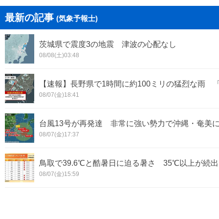
最新の記事
(気象予報士)
茨城県で震度3の地震 津波の心配なし
08/08(土)03:48
【速報】長野県で1時間に約100ミリの猛烈な雨 
08/07(金)18:41
台風13号が再発達 非常に強い勢力で沖縄・奄美
08/07(金)17:37
鳥取で39.6℃と酷暑日に迫る暑さ 35℃以上が続出
08/07(金)15:59