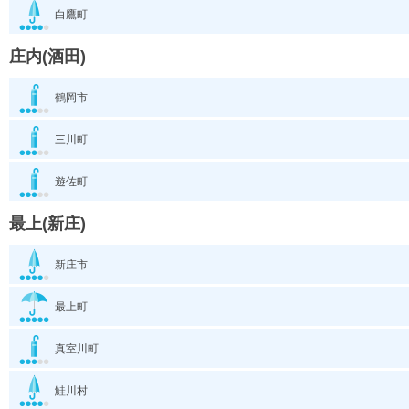
白鷹町
庄内(酒田)
鶴岡市
三川町
遊佐町
最上(新庄)
新庄市
最上町
真室川町
鮭川村