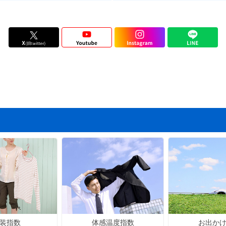
体感温度指数
お出か
装指数