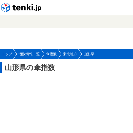
tenki.jp
トップ
指数情報一覧
傘指数
東北地方
山形県
山形県の傘指数