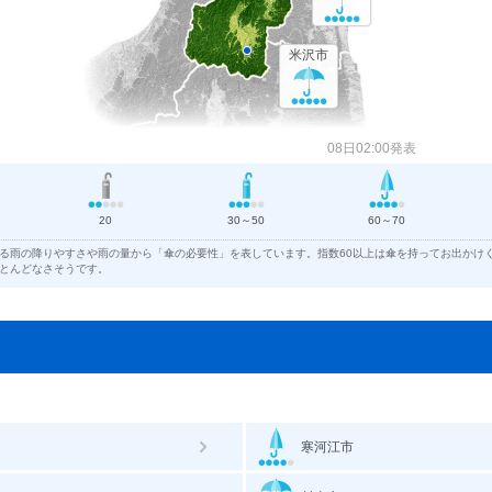
米沢市
08日02:00発表
20
30～50
60～70
る雨の降りやすさや雨の量から「傘の必要性」を表しています。指数60以上は傘を持ってお出かけく
とんどなさそうです。
寒河江市