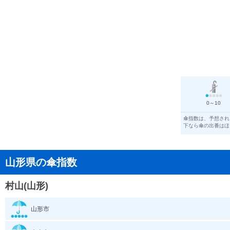
0～10
傘指数は、予想され
下なら傘の出番はほ
山形県の傘指数
村山(山形)
山形市