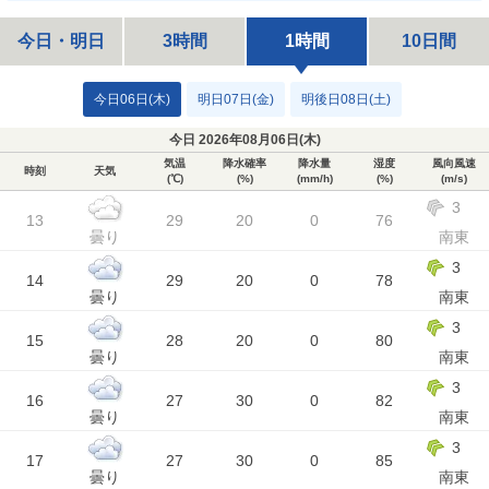
今日・明日
3時間
1時間
10日間
今日06日(木)
明日07日(金)
明後日08日(土)
今日 2026年08月06日(
木
)
気温
降水確率
降水量
湿度
風向風速
時刻
天気
(℃)
(%)
(mm/h)
(%)
(m/s)
3
13
29
20
0
76
曇り
南東
3
14
29
20
0
78
曇り
南東
3
15
28
20
0
80
曇り
南東
3
16
27
30
0
82
曇り
南東
3
17
27
30
0
85
曇り
南東