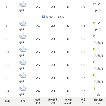
2
18
26
30
0
89
曇り
南東
日の入り｜18:42
2
19
25
30
0
93
曇り
南東
1
20
25
30
0
95
曇り
東南東
1
21
25
30
0
96
曇り
東南東
1
22
25
20
0
96
曇り
東南東
1
23
25
30
0
97
曇り
東南東
1
24
24
30
0
97
曇り
東
気温
降水確率
降水量
湿度
風向風速
時刻
天気
(℃)
(%)
(mm/h)
(%)
(m/s)