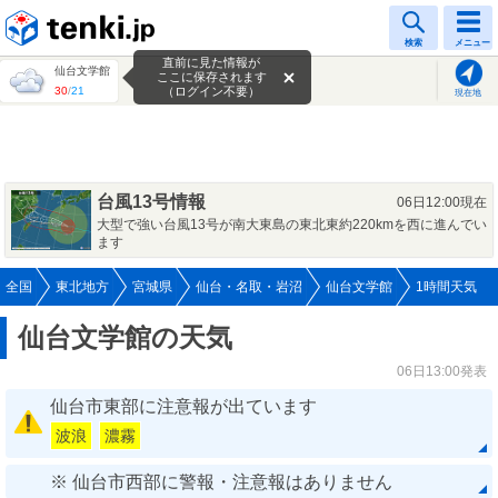
tenki.jp
検索
メニュー
直前に見た情報が
仙台文学館
ここに保存されます
30
/
21
（ログイン不要）
現在地
台風13号情報
06日12:00現在
大型で強い台風13号が南大東島の東北東約220kmを西に進んでい
ます
全国
東北地方
宮城県
仙台・名取・岩沼
仙台文学館
1時間天気
仙台文学館の天気
06日13:00発表
仙台市東部に注意報が出ています
波浪
濃霧
※ 仙台市西部に警報・注意報はありません