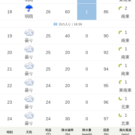
2
18
26
60
1
86
弱雨
南東
日の入り｜18:39
1
19
25
40
0
90
曇り
南東
1
20
25
20
0
92
曇り
南東
1
21
25
20
0
94
曇り
南東
1
22
24
20
0
95
曇り
東南東
1
23
24
20
0
96
曇り
北東
1
24
24
30
0
97
曇り
北東
気温
降水確率
降水量
湿度
風向風速
時刻
天気
(℃)
(%)
(mm/h)
(%)
(m/s)