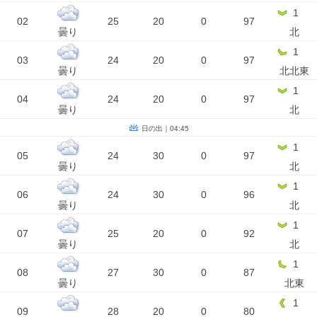
1
02
25
20
0
97
曇り
北
1
03
24
20
0
97
曇り
北北東
1
04
24
20
0
97
曇り
北
日の出｜04:45
1
05
24
30
0
97
曇り
北
1
06
24
30
0
96
曇り
北
1
07
25
20
0
92
曇り
北
1
08
27
30
0
87
曇り
北東
1
09
28
20
0
80