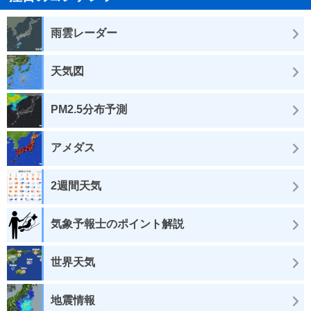
雨雲レーダー
天気図
PM2.5分布予測
アメダス
2週間天気
気象予報士のポイント解説
世界天気
地震情報