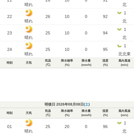
21
26
10
0
91
晴れ
北
1
22
26
10
0
92
晴れ
北
1
23
25
10
0
94
晴れ
北
1
24
25
10
0
95
晴れ
北北東
気温
降水確率
降水量
湿度
風向風速
時刻
天気
(℃)
(%)
(mm/h)
(%)
(m/s)
明後日 2026年08月08日(
土
)
気温
降水確率
降水量
湿度
風向風速
時刻
天気
(℃)
(%)
(mm/h)
(%)
(m/s)
1
01
25
20
0
96
晴れ
北