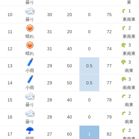
曇り
東
1
10
30
20
0
75
曇り
東南東
2
11
31
20
0
72
晴れ
東南東
3
12
31
40
0
74
晴れ
東南東
3
13
29
50
0.5
77
小雨
南東
3
14
29
50
0.5
77
小雨
南南東
2
15
28
40
0
78
曇り
南東
2
16
28
40
0
79
曇り
南東
2
17
27
60
1
82
弱雨
東南東