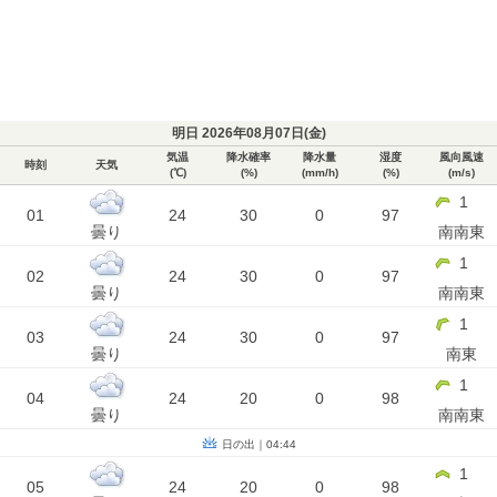
明日 2026年08月07日(
金
)
気温
降水確率
降水量
湿度
風向風速
時刻
天気
(℃)
(%)
(mm/h)
(%)
(m/s)
1
01
24
30
0
97
曇り
南南東
1
02
24
30
0
97
曇り
南南東
1
03
24
30
0
97
曇り
南東
1
04
24
20
0
98
曇り
南南東
日の出｜04:44
1
05
24
20
0
98