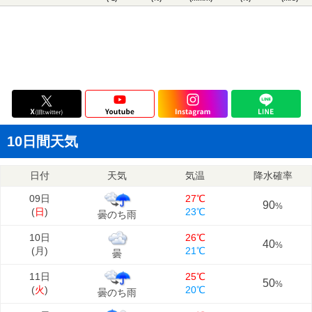
10日間天気
日付
天気
気温
降水確率
09日
27℃
90
%
(
日
)
23℃
曇のち雨
10日
26℃
40
%
(
月
)
21℃
曇
11日
25℃
50
%
(
火
)
20℃
曇のち雨