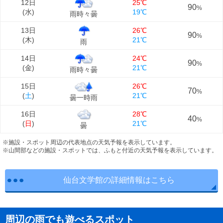
12日
25℃
90
%
(
水
)
19℃
雨時々曇
13日
26℃
90
%
(
木
)
21℃
雨
14日
24℃
90
%
(
金
)
21℃
雨時々曇
15日
26℃
70
%
(
土
)
21℃
曇一時雨
16日
28℃
40
%
(
日
)
21℃
曇
※施設・スポット周辺の代表地点の天気予報を表示しています。
※山間部などの施設・スポットでは、ふもと付近の天気予報を表示しています。
仙台文学館の詳細情報はこちら
周辺の雨でも遊べるスポット