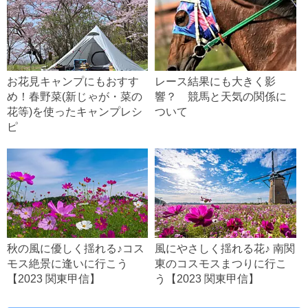
お花見キャンプにもおすす
レース結果にも大きく影
め！春野菜(新じゃが・菜の
響？ 競馬と天気の関係に
花等)を使ったキャンプレシ
ついて
ピ
秋の風に優しく揺れる♪コス
風にやさしく揺れる花♪ 南関
モス絶景に逢いに行こう
東のコスモスまつりに行こ
【2023 関東甲信】
う【2023 関東甲信】