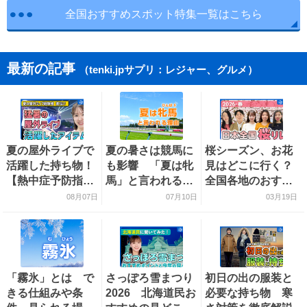
全国おすすめスポット特集一覧はこちら
最新の記事
（tenki.jpサプリ：レジャー、グルメ）
夏の屋外ライブで
夏の暑さは競馬に
桜シーズン、お花
活躍した持ち物！
も影響 「夏は牝
見はどこに行く？
【熱中症予防指導
馬」と言われる理
全国各地のおすす
員おすすめ】
由を探る
め桜スポットをご
08月07日
07月10日
03月19日
紹介！
「霧氷」とは で
さっぽろ雪まつり
初日の出の服装と
きる仕組みや条
2026 北海道民お
必要な持ち物 寒