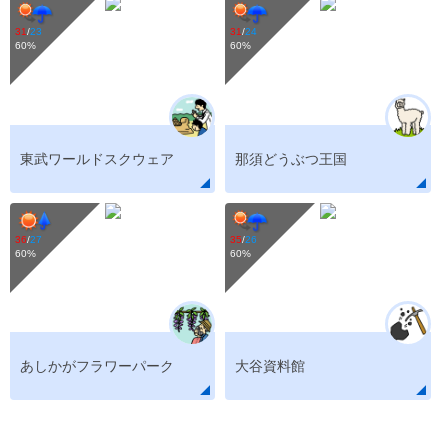
31
/
23
31
/
24
60
%
60
%
東武ワールドスクウェア
那須どうぶつ王国
36
/
27
35
/
26
60
%
60
%
あしかがフラワーパーク
大谷資料館