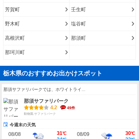
芳賀町
壬生町
野木町
塩谷町
高根沢町
那須町
那珂川町
栃木県のおすすめお出かけスポット
那須サファリパークでは、ホワイトライ...
那須サファリパーク
4.2
49件
動物園,サファリパーク
今週末の天気
31
30
℃
℃
08/08
08/09