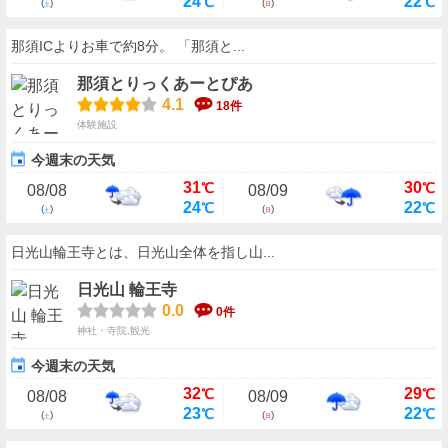
24
22
℃
℃
(
)
(
)
土
日
那須ICよりお車で約8分。 「那須と...
那須とりっくあーとぴあ
4.1
18件
体験施設
今週末の天気
31
30
℃
℃
08/08
08/09
24
22
℃
℃
(
)
(
)
土
日
日光山輪王寺とは、日光山全体を指し山...
日光山 輪王寺
0.0
0件
神社・寺院,観光
今週末の天気
32
29
℃
℃
08/08
08/09
23
22
℃
℃
(
)
(
)
土
日