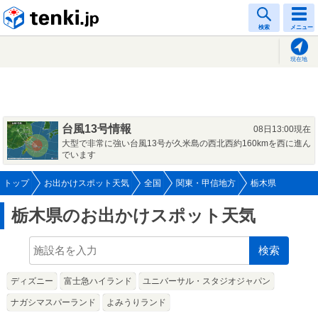
tenki.jp
検索
メニュー
現在地
台風13号情報
08日13:00現在
大型で非常に強い台風13号が久米島の西北西約160kmを西に進ん
でいます
トップ
お出かけスポット天気
全国
関東・甲信地方
栃木県
栃木県のお出かけスポット天気
検索
ディズニー
富士急ハイランド
ユニバーサル・スタジオジャパン
ナガシマスパーランド
よみうりランド