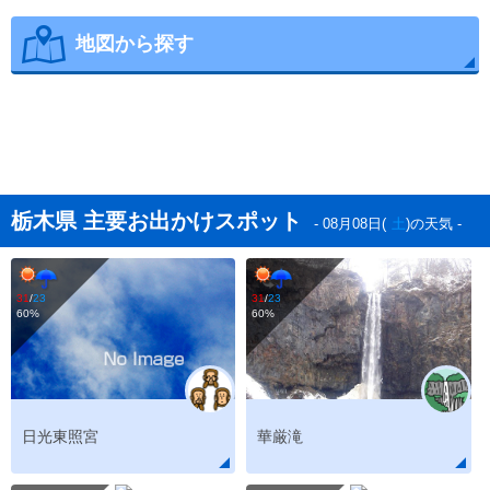
地図から探す
栃木県 主要お出かけスポット
- 08月08日(
土
)の天気 -
31
/
23
31
/
23
60
%
60
%
日光東照宮
華厳滝