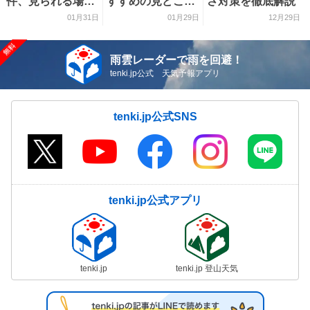
件、見られる場所
すすめの見どころ
さ対策を徹底解説
を解説
をご紹介！
01月31日
01月29日
12月29日
雨雲レーダーで雨を回避！
tenki.jp公式 天気予報アプリ
tenki.jp公式SNS
tenki.jp公式アプリ
tenki.jp
tenki.jp 登山天気