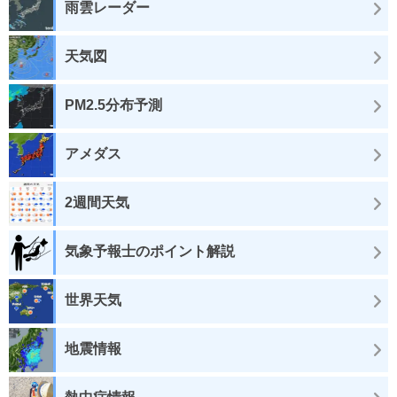
雨雲レーダー
天気図
PM2.5分布予測
アメダス
2週間天気
気象予報士のポイント解説
世界天気
地震情報