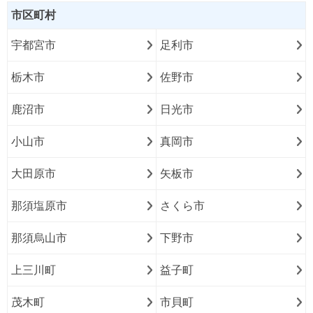
市区町村
宇都宮市
足利市
栃木市
佐野市
鹿沼市
日光市
小山市
真岡市
大田原市
矢板市
那須塩原市
さくら市
那須烏山市
下野市
上三川町
益子町
茂木町
市貝町