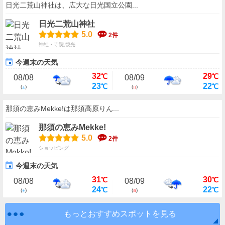
日光二荒山神社は、広大な日光国立公園...
日光二荒山神社
5.0
2件
神社・寺院,観光
今週末の天気
32
29
℃
℃
08/08
08/09
23
22
℃
℃
(
)
(
)
土
日
那須の恵みMekke!は那須高原りん...
那須の恵みMekke!
5.0
2件
ショッピング
今週末の天気
31
30
℃
℃
08/08
08/09
24
22
℃
℃
(
)
(
)
土
日
もっとおすすめスポットを見る