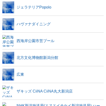
ジェラテリアPopolo
ハヴァナダイニング
西海岸公園市営プール
北方文化博物館新潟分館
広東
ザキッズ CiiNA CiiNA丸大新潟店
NHK新潟放送局(エヌエイチケイ新潟放送局) ハー