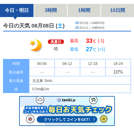
今日・明日
3時間
1時間
10日間
日の出｜
04時53分
今日の天気 08月08日
(
土
)
日の入｜
18時46分
33
最高
[-1]
℃
真夏日
27
晴
最低
[+1]
℃
時間
00-06
06-12
12-18
18-24
---
---
---
10
%
降水確率
最大風速
北北東
5m/s
波
0.5m後1m