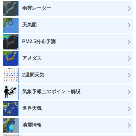
雨雲レーダー
天気図
PM2.5分布予測
アメダス
2週間天気
気象予報士のポイント解説
世界天気
地震情報