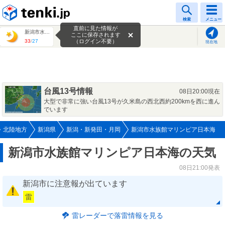
tenki.jp
検索
メニュー
直前に見た情報が
新潟市水族館マリンピア日本海
ここに保存されます
33
/
27
（ログイン不要）
現在地
台風13号情報
08日20:00現在
大型で非常に強い台風13号が久米島の西北西約200kmを西に進ん
でいます
北陸地方
新潟県
新潟・新発田・月岡
新潟市水族館マリンピア日本海
新潟市水族館マリンピア日本海の天気
08日21:00発表
新潟市に注意報が出ています
雷
雷レーダーで落雷情報を見る