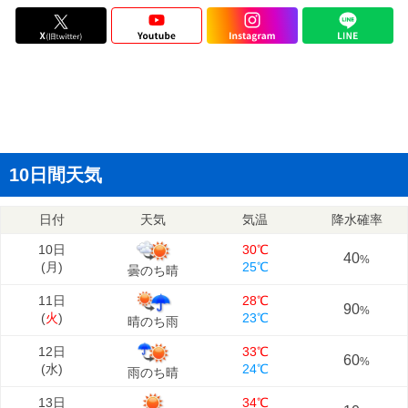
10日間天気
日付
天気
気温
降水確率
10日
30℃
40
%
(
月
)
25℃
曇のち晴
11日
28℃
90
%
(
火
)
23℃
晴のち雨
12日
33℃
60
%
(
水
)
24℃
雨のち晴
13日
34℃