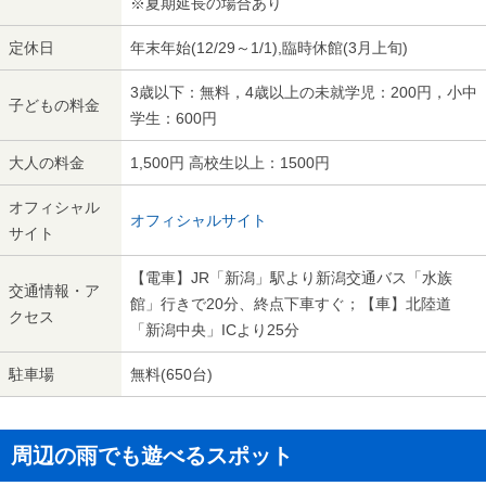
※夏期延長の場合あり
定休日
年末年始(12/29～1/1),臨時休館(3月上旬)
3歳以下：無料，4歳以上の未就学児：200円，小中
子どもの料金
学生：600円
大人の料金
1,500円 高校生以上：1500円
オフィシャル
オフィシャルサイト
サイト
【電車】JR「新潟」駅より新潟交通バス「水族
交通情報・ア
館」行きで20分、終点下車すぐ；【車】北陸道
クセス
「新潟中央」ICより25分
駐車場
無料(650台)
周辺の雨でも遊べるスポット