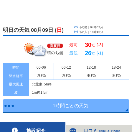
日の出｜
04時53分
明日の天気 08月09日
(
日
)
日の入｜
18時45分
30
最高
[-3]
℃
真夏日
26
晴のち曇
最低
[-1]
℃
時間
00-06
06-12
12-18
18-24
20
%
20
%
40
%
30
%
降水確率
最大風速
北北東
5m/s
波
1m後1.5m
1時間ごとの天気
施設紹介
口コミ
評価4.4
（
15件
）