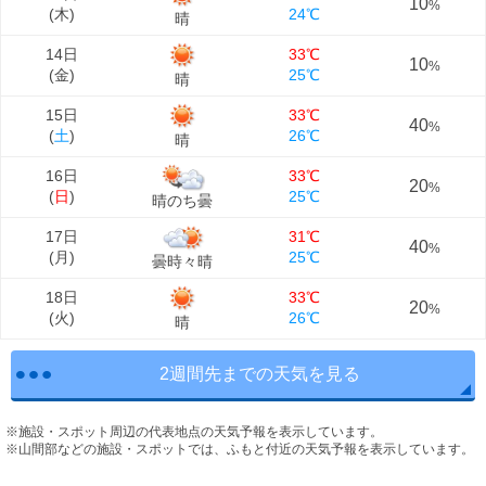
10
%
(
木
)
24℃
晴
14日
33℃
10
%
(
金
)
25℃
晴
15日
33℃
40
%
(
土
)
26℃
晴
16日
33℃
20
%
(
日
)
25℃
晴のち曇
17日
31℃
40
%
(
月
)
25℃
曇時々晴
18日
33℃
20
%
(
火
)
26℃
晴
2週間先までの天気を見る
※施設・スポット周辺の代表地点の天気予報を表示しています。
※山間部などの施設・スポットでは、ふもと付近の天気予報を表示しています。