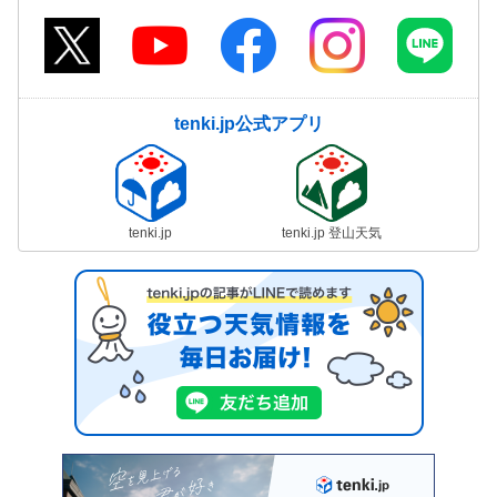
tenki.jp公式アプリ
tenki.jp
tenki.jp 登山天気