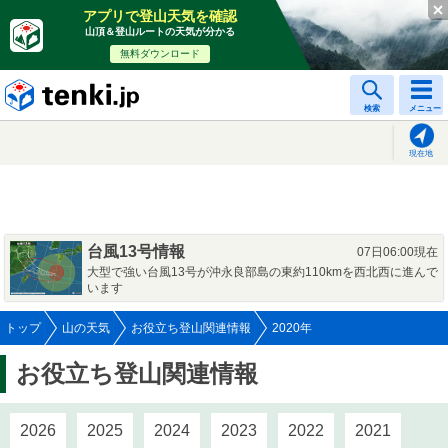
アプリで登山天気を確認
山頂＆登山ルートの天気が分かる
無料ダウンロード
tenki.jp
検索
メニュー
現在地
台風13号情報
07日06:00現在
大型で強い台風13号が沖永良部島の東約110kmを西北西に進んで
います
トップ
山の天気
お役立ち登山関連情報
2020年
お役立ち登山関連情報
2026
2025
2024
2023
2022
2021