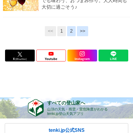
でも味わう、おつまみ作り。大人時間も
大切に過ごそう♪
<<
1
2
>>
すべての登山家へ
山頂の天気・雨雲・雷危険度がわかる
tenki.jp登山天気アプリ
tenki.jp公式SNS