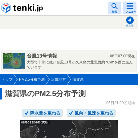
tenki.jp
検索
メニュー
現在地
台風13号情報
08日07:00現在
大型で非常に強い台風13号が久米島の北北西約70kmを西に進ん
でいます
トップ
PM2.5分布予測
近畿地方
滋賀県
滋賀県のPM2.5分布予測
06日21:00初期値
降水量を重ねる
風向・風速を重ねる