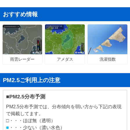
おすすめ情報
アメダス
洗濯指数
雨雲レーダー
PM2.5ご利用上の注意
■PM2.5分布予測
PM2.5分布予測では、分布傾向を弱い方から下記の表現
で掲載してます。
□・・・ほぼ無（透明）
■
・・・少ない（濃い水色）