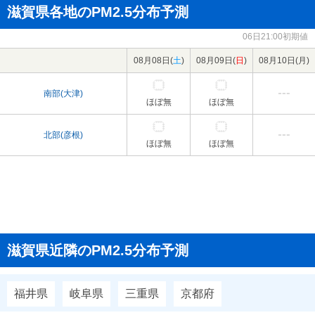
滋賀県各地のPM2.5分布予測
06日21:00初期値
08月08日(
土
)
08月09日(
日
)
08月10日(
月
)
南部(大津)
ほぼ無
ほぼ無
北部(彦根)
ほぼ無
ほぼ無
滋賀県近隣のPM2.5分布予測
福井県
岐阜県
三重県
京都府