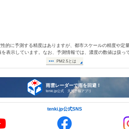
で定性的に予測する精度はありますが、都市スケールの精度や定
値を表示しています。なお、予測情報では、濃度の数値は扱っ
PM2.5とは
雨雲レーダーで雨を回避！
tenki.jp公式 天気予報アプリ
tenki.jp公式SNS