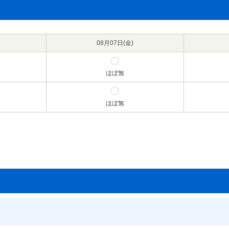
08月07日(
金
)
ほぼ無
ほぼ無