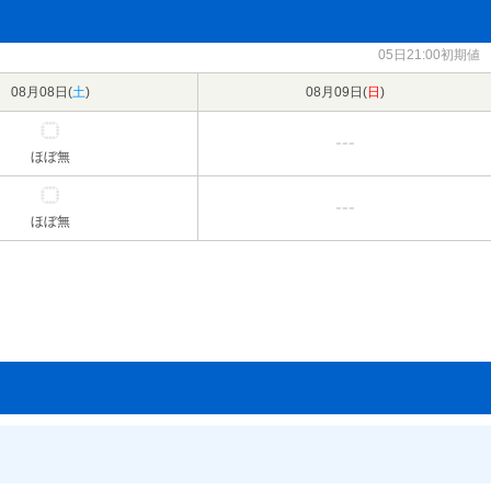
05日21:00初期値
08月08日(
土
)
08月09日(
日
)
ほぼ無
ほぼ無