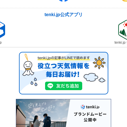
tenki.jp公式アプリ
jp
tenki.