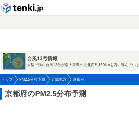
tenki.jp
台風13号情報
大型で強い台風13号が南大東島の北北西約150kmを西に進んでい
トップ
PM2.5分布予測
近畿地方
京都府
京都府のPM2.5分布予測