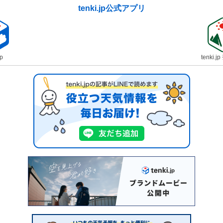
tenki.jp公式アプリ
jp
tenki.