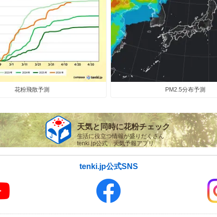
の1.2倍(速報値)
気象予報士の解説をもっと見る
花粉飛散予測
PM2.5分布予測
天気と同時に花粉チェック
生活に役立つ情報が盛りだくさん
tenki.jp公式 天気予報アプリ
tenki.jp公式SNS