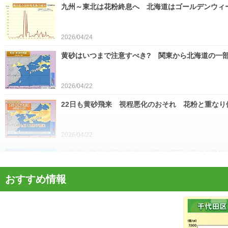
九州～東北は花粉終息へ 北海道はゴールデンウィ
2026/04/24
黄砂はいつまで注意すべき? 関東から北海道の一部
2026/04/22
22日も黄砂飛来 視程悪化のおそれ 花粉と重なり
2026/04/22
北海道・東北の日本海側や北陸は雷雨 黄砂の飛来も注
おすすめ情報
2026/04/21
今日21日は黄砂が広く飛来 花粉とのダブル影響