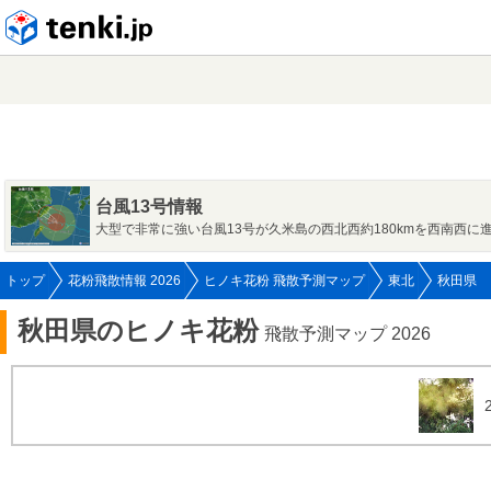
tenki.jp
台風13号情報
大型で非常に強い台風13号が久米島の西北西約180kmを西南西に
トップ
花粉飛散情報 2026
ヒノキ花粉 飛散予測マップ
東北
秋田県
秋田県のヒノキ花粉
飛散予測マップ 2026