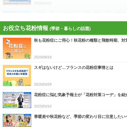
2026/04/22
北海道・東北の日本海側や北陸は雷雨 黄砂の飛来も注
お役立ち花粉情報
(季節・暮らしの話題)
2026/04/21
秋も花粉症にご用心！秋花粉の種類と飛散時期、対
今日21日は黄砂が広く飛来 花粉とのダブル影響
2025/09/18
2026/04/21
スギはないけど…フランスの花粉症事情とは
スギ、ヒノキ花粉シーズン終了へ 東京の飛散量は例年
2025/03/29
2026/04/20
花粉症に悩む気象予報士が「花粉対策コーデ」を紹
2025/03/10
寒暖差や秋花粉など、季節の変わり目に注意したい