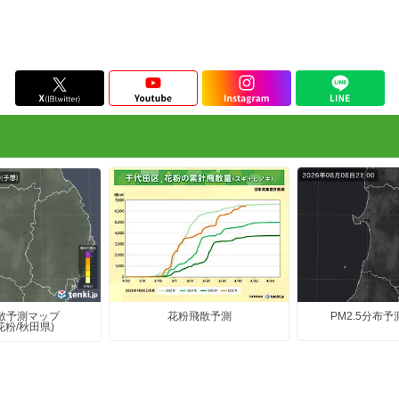
花粉飛散予測
PM2.5分布予
散予測マップ
花粉/秋田県)