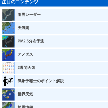
注目のコンテンツ
雨雲レーダー
天気図
PM2.5分布予測
アメダス
2週間天気
気象予報士のポイント解説
世界天気
地震情報