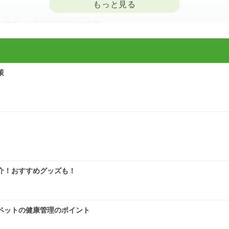
意 今日4月21日(火)の天気
策
に注意 症状悪化や洗濯物など対策を
の1.2倍(速報値)
介！おすすめグッズも！
気象予報士の解説をもっと見る
ペットの健康管理のポイント