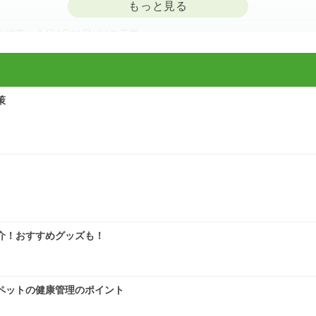
意 今日4月21日(火)の天気
策
に注意 症状悪化や洗濯物など対策を
の1.2倍(速報値)
介！おすすめグッズも！
気象予報士の解説をもっと見る
ペットの健康管理のポイント