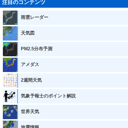
注目のコンテンツ
雨雲レーダー
天気図
PM2.5分布予測
アメダス
2週間天気
気象予報士のポイント解説
世界天気
地震情報