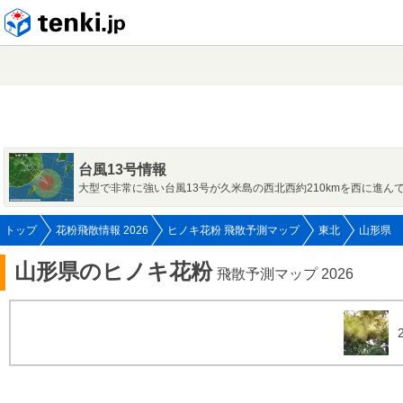
tenki.jp
台風13号情報
大型で非常に強い台風13号が久米島の西北西約210kmを西に進ん
トップ
花粉飛散情報 2026
ヒノキ花粉 飛散予測マップ
東北
山形県
山形県のヒノキ花粉
飛散予測マップ 2026