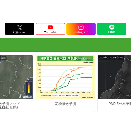
花粉飛散予測
PM2.5分布予
散予測マップ
花粉/山形県)