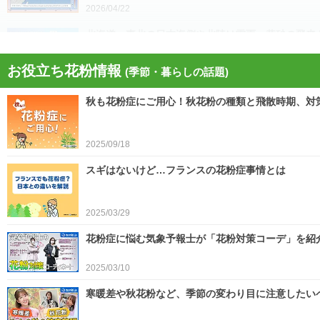
2026/04/22
北海道・東北の日本海側や北陸は雷雨 黄砂の飛来も注
お役立ち花粉情報
(季節・暮らしの話題)
2026/04/21
秋も花粉症にご用心！秋花粉の種類と飛散時期、対
今日21日は黄砂が広く飛来 花粉とのダブル影響
2025/09/18
2026/04/21
スギはないけど…フランスの花粉症事情とは
スギ、ヒノキ花粉シーズン終了へ 東京の飛散量は例年
2025/03/29
2026/04/20
花粉症に悩む気象予報士が「花粉対策コーデ」を紹
2025/03/10
寒暖差や秋花粉など、季節の変わり目に注意したい