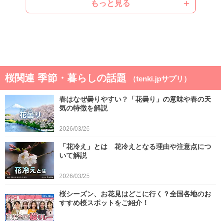
もっと見る
ゴールデンウィークは晴れと雨が交互 晴れると
汗ばむ陽気で早めに暑さに強い体作りを
2026/04/21
気象予報士の解説をもっと見る
桜関連 季節・暮らしの話題
（tenki.jpサプリ）
春はなぜ曇りやすい？「花曇り」の意味や春の天
気の特徴を解説
2026/03/26
「花冷え」とは 花冷えとなる理由や注意点につ
いて解説
2026/03/25
桜シーズン、お花見はどこに行く？全国各地のお
すすめ桜スポットをご紹介！