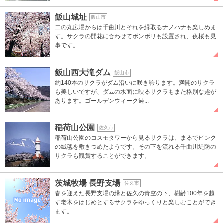
飯山城址
飯山市
二の丸広場からは千曲川とそれを縁取るナノハナも楽しめま
す。サクラの開花に合わせてボンボリも設置され、夜桜も見
事です。
飯山西大滝ダム
飯山市
約140本のサクラがダム沿いに咲き誇ります。満開のサクラ
も美しいですが、ダムの水面に映るサクラもまた格別な趣が
あります。ゴールデンウィーク過...
稲荷山公園
佐久市
稲荷山公園のコスモタワーから見るサクラは、まるでピンク
の絨毯を敷きつめたようです。その下を流れる千曲川堤防の
サクラも観賞することができます。
茨城牧場 長野支場
佐久市
春を迎えた長野支場の緑と佐久の青空の下、樹齢100年を越
す老木をはじめとするサクラをゆっくりと楽しむことができ
ます。