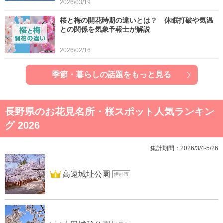
2026/03/19
桜と梅の開花時期の違いとは？ 休眠打破や気温
との関係を気象予報士が解説
2026/02/16
季節・暮らしの話題をもっと見る
長野県のお花見名所・桜スポット人気ランキン
グ 2026
集計期間：2026/3/4-5/26
1位
高遠城址公園
伊那市