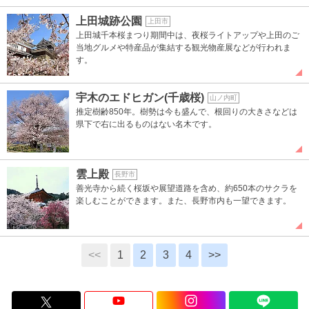
上田城跡公園
上田市
上田城千本桜まつり期間中は、夜桜ライトアップや上田のご
当地グルメや特産品が集結する観光物産展などが行われま
す。
宇木のエドヒガン(千歳桜)
山ノ内町
推定樹齢850年。樹勢は今も盛んで、根回りの大きさなどは
県下で右に出るものはない名木です。
雲上殿
長野市
善光寺から続く桜坂や展望道路を含め、約650本のサクラを
楽しむことができます。また、長野市内も一望できます。
<<
1
2
3
4
>>