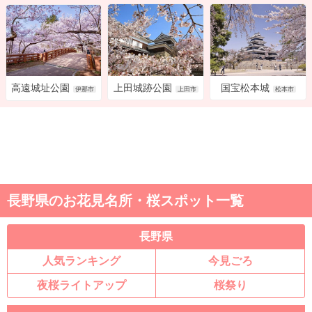
上田城跡公園
国宝松本城
高遠城址公園
上田市
松本市
伊那市
長野県のお花見名所・桜スポット一覧
長野県
人気ランキング
今見ごろ
夜桜ライトアップ
桜祭り