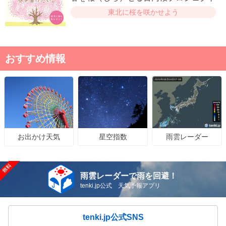
東北に桜を咲かせよう
おすすめ情報
星空指数
雨雲レーダー
お出かけ天気
雨雲レーダーで雨を回避！
tenki.jp公式 天気予報アプリ
tenki.jp公式SNS