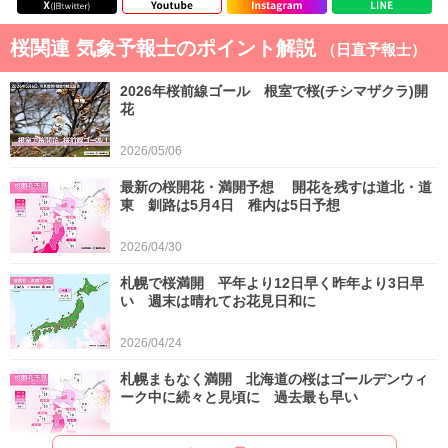
桜関連 気象予報士のポイント解説
（日直予報士）
2026年桜前線ゴール 根室で桜(チシマザクラ)開
花
2026/05/06
最新の桜開花・満開予想 開花を残すは道北・道
東 釧路は5月4日 稚内は5日予想
2026/04/30
札幌で桜満開 平年より12日早く昨年より3日早
い 週末は晴れてお花見日和に
2026/04/24
札幌まもなく満開 北海道の桜はゴールデンウィ
ーク中に続々と見頃に 過去最も早い
2026/04/22