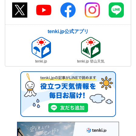
tenki.jp公式アプリ
tenki.jp
tenki.jp 登山天気