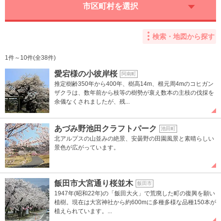
市区町村を選択
検索・地図から探す
1件～10件(全38件)
愛宕様の小彼岸桜
阿南町
推定樹齢350年から400年、樹高14m、根元周4mのコヒガン
ザクラは、数年前から枝等の樹勢が衰え数本の主枝の伐採を
余儀なくされましたが、残...
あづみ野池田クラフトパーク
池田町
北アルプスの山並みの絶景、安曇野の田園風景と素晴らしい
景色が広がっています。
飯田市大宮通り桜並木
飯田市
1947年(昭和22年)の「飯田大火」で荒廃した町の復興を願い
植樹。現在は大宮神社から約600mに多種多様な品種150本が
植えられています。...