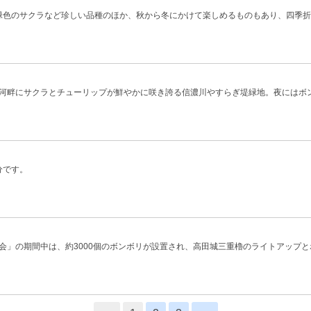
緑色のサクラなど珍しい品種のほか、秋から冬にかけて楽しめるものもあり、四季折々に
畔にサクラとチューリップが鮮やかに咲き誇る信濃川やすらぎ堤緑地。夜にはボンボ
分です。
」の期間中は、約3000個のボンボリが設置され、高田城三重櫓のライトアップとボン