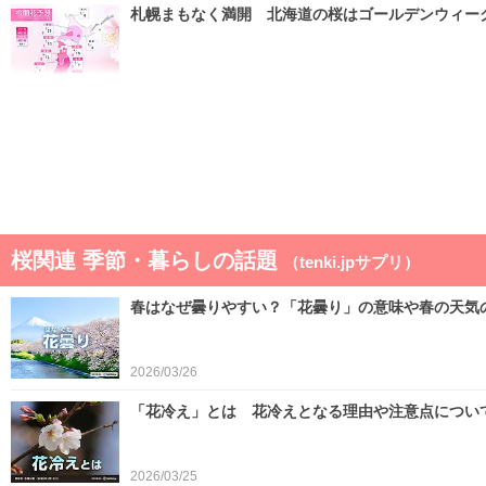
札幌まもなく満開 北海道の桜はゴールデンウィー
2026/04/22
ゴールデンウィークは晴れと雨が交互 晴れると汗
2026/04/21
桜関連 季節・暮らしの話題
（tenki.jpサプリ）
春はなぜ曇りやすい？「花曇り」の意味や春の天気
2026/03/26
「花冷え」とは 花冷えとなる理由や注意点につい
2026/03/25