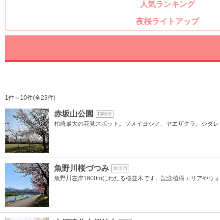
人気ランキング
夜桜ライトアップ
1件～10件(全23件)
赤坂山公園
柏崎市
柏崎最大の花見スポット。ソメイヨシノ、ヤエザクラ、シダレザ
魚野川桜づつみ
魚沼市
魚野川左岸1600mにわたる桜並木です。記念植樹エリアやウ