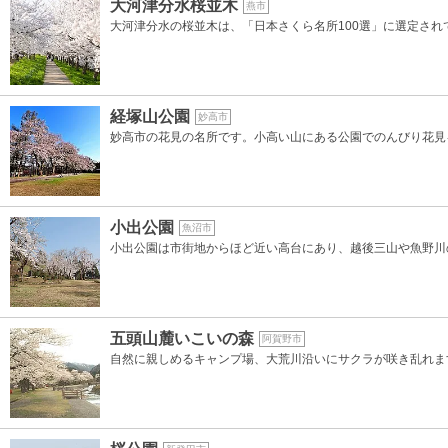
大河津分水桜並木
燕市
大河津分水の桜並木は、「日本さくら名所100選」に選定さ
経塚山公園
妙高市
妙高市の花見の名所です。小高い山にある公園でのんびり花見
小出公園
魚沼市
小出公園は市街地からほど近い高台にあり、越後三山や魚野川
五頭山麓いこいの森
阿賀野市
自然に親しめるキャンプ場、大荒川沿いにサクラが咲き乱れま