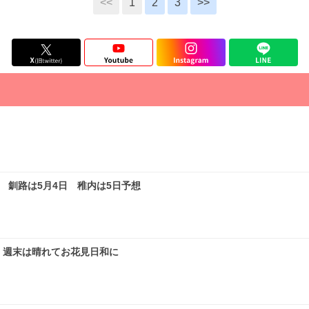
<<
1
2
3
>>
釧路は5月4日 稚内は5日予想
 週末は晴れてお花見日和に