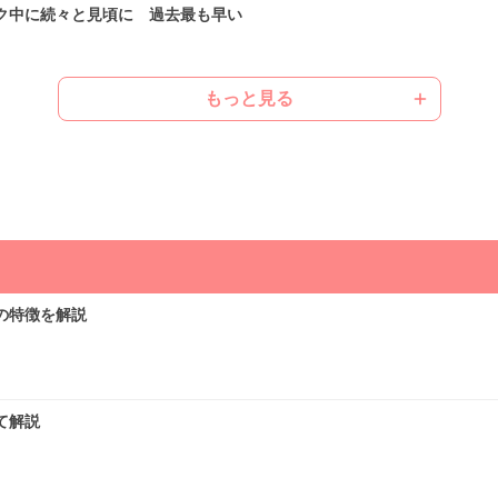
ク中に続々と見頃に 過去最も早い
もっと見る
ばむ陽気で早めに暑さに強い体作りを
気象予報士の解説をもっと見る
の特徴を解説
て解説