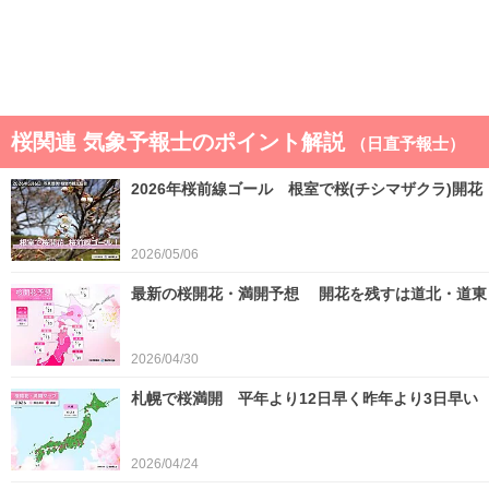
桜関連 気象予報士のポイント解説
（日直予報士）
2026年桜前線ゴール 根室で桜(チシマザクラ)開花
2026/05/06
最新の桜開花・満開予想 開花を残すは道北・道東 
2026/04/30
札幌で桜満開 平年より12日早く昨年より3日早い
2026/04/24