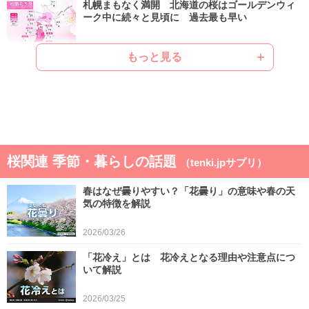
札幌まもなく満開 北海道の桜はゴールデンウィ
ーク中に続々と見頃に 過去最も早い
2026/04/22
もっと見る
ゴールデンウィークは晴れと雨が交互 晴れると
汗ばむ陽気で早めに暑さに強い体作りを
2026/04/21
気象予報士の解説をもっと見る
桜関連 季節・暮らしの話題
（tenki.jpサプリ）
春はなぜ曇りやすい？「花曇り」の意味や春の天
気の特徴を解説
2026/03/26
「花冷え」とは 花冷えとなる理由や注意点につ
いて解説
2026/03/25