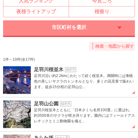
人気ランキング
今見ごろ
夜桜ライトアップ
桜祭り
市区町村を選択
検索・地図から探す
1件～10件(全17件)
足羽川桜並木
福井市
足羽川沿い約2.2kmにわたって続く桜並木。満開時には薄桃
色の美しいサクラのトンネルとなり、多くの花見客で賑わい
ます。徒歩15分程の足羽山公...
足羽山公園
福井市
足羽川桜並木とともに「日本さくら名所100選」に選ばれ、
約3500本のサクラが咲き誇ります。園内にはフィールドアス
レチックとミニ動物園を備え...
あらた坂
あわら市