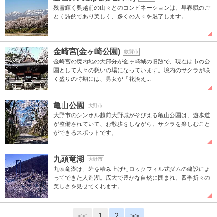
残雪輝く奥越前の山々とのコンビネーションは、早春賦のご
とく詩的であり美しく、多くの人々を魅了します。
金崎宮(金ヶ崎公園)
敦賀市
金崎宮の境内地の大部分が金ヶ崎城の旧跡で、現在は市の公
園として人々の憩いの場になっています。境内のサクラが咲
く盛りの時期には、男女が「花換え...
亀山公園
大野市
大野市のシンボル越前大野城がそびえる亀山公園は、遊歩道
が整備されていて、お散歩をしながら、サクラを楽しむこと
ができるスポットです。
九頭竜湖
大野市
九頭竜湖は、岩を積み上げたロックフィル式ダムの建設によ
ってできた人造湖。広大で豊かな自然に囲まれ、四季折々の
美しさを見せてくれます。
<<
1
2
>>