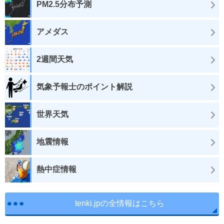
PM2.5分布予測
アメダス
2週間天気
気象予報士のポイント解説
世界天気
地震情報
熱中症情報
tenki.jpの全情報はこちら