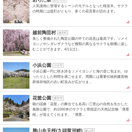
人気漫画に登場するシーンのモデルとなった桜並木。サクラ
の時期には提灯がともり、多くの花見客が訪れます。
越前陶芸村
越前町
美しく整備された陶芸公園の中での花見は最高です。ソメイ
ヨシノやシダレザクラなど種類の異なるサクラを順番に楽し
むことができます。4/11(土)...
小浜公園
小浜市
小浜公園一円に咲き誇るソメイヨシノと海の音に包まれ、ゆ
ったりとした時間を過ごせます。周囲には重要伝統的建造物
群保存地区の古い町並みが広がりま...
花筐公園
越前市
能の謡曲「花筐」の舞台でも名高い三里山の自然を生かした
風致公園で、約1000本のサクラと県指定の天然記念物「薄墨
桜」が迎えてくれます。「薄墨...
勝山弁天桜(九頭竜河畔)
勝山市