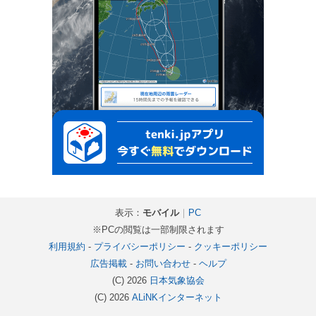
表示：
モバイル
｜
PC
※PCの閲覧は一部制限されます
利用規約
-
プライバシーポリシー
-
クッキーポリシー
広告掲載
-
お問い合わせ
-
ヘルプ
(C) 2026
日本気象協会
(C) 2026
ALiNKインターネット