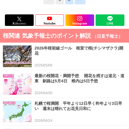
桜関連 気象予報士のポイント解説
（日直予報士）
2026年桜前線ゴール 根室で桜(チシマザクラ)開
花
2026/05/06
最新の桜開花・満開予想 開花を残すは道北・道
東 釧路は5月4日 稚内は5日予想
2026/04/30
札幌で桜満開 平年より12日早く昨年より3日早
い 週末は晴れてお花見日和に
2026/04/24