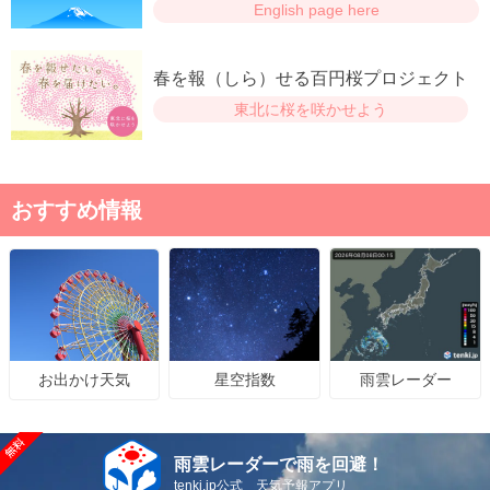
English page here
春を報（しら）せる百円桜プロジェクト
東北に桜を咲かせよう
おすすめ情報
星空指数
雨雲レーダー
お出かけ天気
雨雲レーダーで雨を回避！
tenki.jp公式 天気予報アプリ