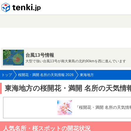
tenki.jp
台風13号情報
大型で強い台風13号が南大東島の北約90kmを西に進んでいます
トップ
桜開花・満開 名所の天気情報 2026
東海地方
東海地方の桜開花・満開 名所の天気情報 
『桜開花・満開 名所の天気情報
人気名所・桜スポットの開花状況