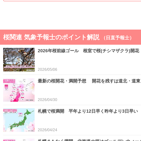
桜関連 気象予報士のポイント解説
（日直予報士）
2026年桜前線ゴール 根室で桜(チシマザクラ)開花
2026/05/06
最新の桜開花・満開予想 開花を残すは道北・道東 
2026/04/30
札幌で桜満開 平年より12日早く昨年より3日早い
2026/04/24