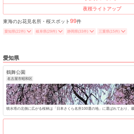
夜桜ライトアップ
99
東海のお花見名所・桜スポット
件
愛知県(22件)
岐阜県(29件)
静岡県(33件)
三重県(15件)
愛知県
鶴舞公園
名古屋市昭和区
噴水塔の北側に広がる桜林は「日本さくら名所100選の地」に選ばれており、最も