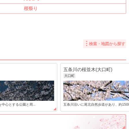
桜祭り
検索・地図から探す
五条川の桜並木(大口町)
大口町
中心とする公園と周...
五条川沿いに尾北自然歩道があり、約1500