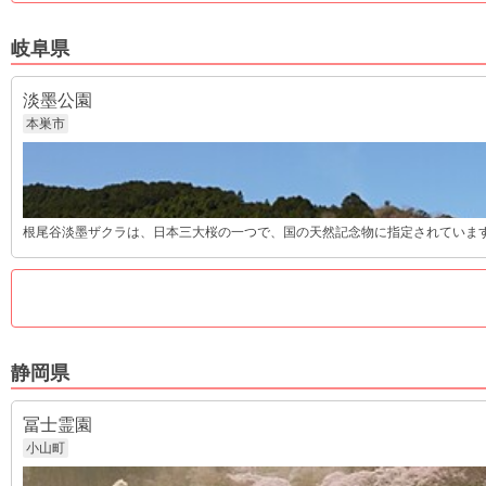
岐阜県
淡墨公園
本巣市
根尾谷淡墨ザクラは、日本三大桜の一つで、国の天然記念物に指定されています。
静岡県
冨士霊園
小山町