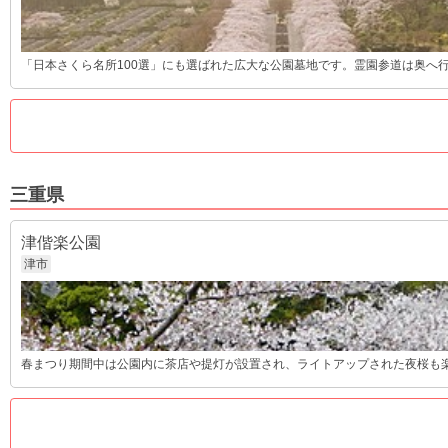
「日本さくら名所100選」にも選ばれた広大な公園墓地です。霊園参道は奥へ行く
三重県
津偕楽公園
津市
春まつり期間中は公園内に茶店や提灯が設置され、ライトアップされた夜桜も楽し