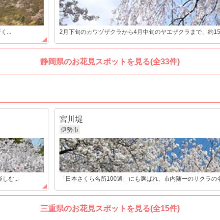
...
2月下旬のカワヅザクラから4月中旬のヤエザクラまで、約15種2
静岡県のお花見スポットを見る(全33件)
宮川堤
伊勢市
む...
「日本さくら名所100選」にも選ばれ、市内随一のサクラの名
三重県のお花見スポットを見る(全15件)