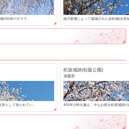
00本のサクラ...
徳川家康によって築城された浜松城(出世城
松坂城跡(松阪公園)
松阪市
所として知られてい...
400年の時を越え、今なお残る松坂城跡の