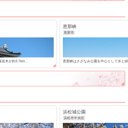
恵那峡
恵那市
が約3.7km...
恵那峡はさざなみ公園を中心として水と緑が
浜松城公園
浜松市中央区