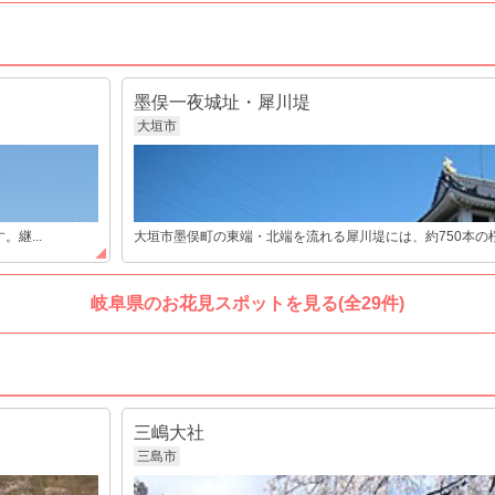
墨俣一夜城址・犀川堤
大垣市
継...
大垣市墨俣町の東端・北端を流れる犀川堤には、約750本の桜並木
岐阜県のお花見スポットを見る(全29件)
三嶋大社
三島市