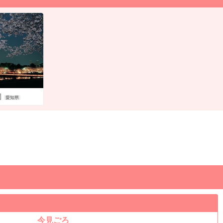
園
愛知県
今見ごろ