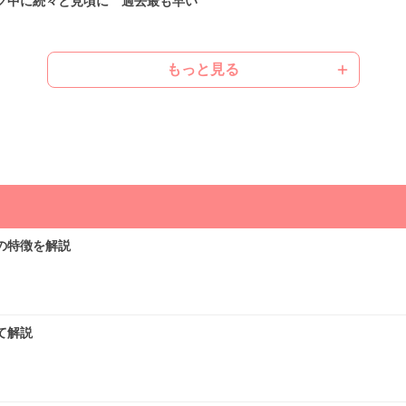
ク中に続々と見頃に 過去最も早い
もっと見る
ばむ陽気で早めに暑さに強い体作りを
気象予報士の解説をもっと見る
の特徴を解説
て解説