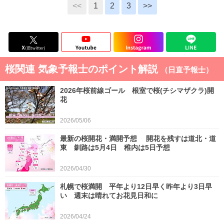
<<
1
2
3
>>
桜関連 気象予報士のポイント解説
（日直予報士）
2026年桜前線ゴール 根室で桜(チシマザクラ)開
花
2026/05/06
最新の桜開花・満開予想 開花を残すは道北・道
東 釧路は5月4日 稚内は5日予想
2026/04/30
札幌で桜満開 平年より12日早く昨年より3日早
い 週末は晴れてお花見日和に
2026/04/24