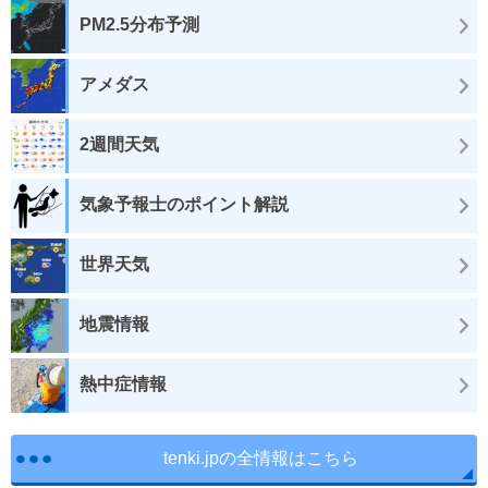
PM2.5分布予測
アメダス
2週間天気
気象予報士のポイント解説
世界天気
地震情報
熱中症情報
tenki.jpの全情報はこちら