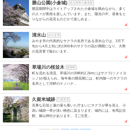
勝山公園(小倉城)
北九州市小倉北区
開花期間中はライトアップされた小倉城を眺めながら、多く
の人々が夜桜を楽しんでいます。また、陽光の中、昼食をと
りながらの花見ものどかで楽しめま...
清水山
みやま市
みやま市の代表的なサクラの名所である清水山では、3月下
旬から4月上旬に約1900本のサクラの花が満開になり、大勢
の花見客で賑わいます。
草場川の桜並木
筑前町
町を流れる清流、草場川の河畔約2.2kmにはサクラ(ソメイヨ
シノ)が植えられ、毎年春の開花期には、町内随一のサクラの
名所として河畔のナノハナ...
久留米城跡
久留米市
見事な石垣と濠の落ち着いた佇まいにサクラが華を添え、小
高い城跡一帯が淡い桃色に染まります。城内には、有馬記念
館、篠山神社があります。【ご注意...