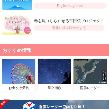
English page here
春を報（しら）せる百円桜プロジェクト
東北に桜を咲かせよう
おすすめ情報
星空指数
雨雲レーダー
お出かけ天気
雨雲レーダーで雨を回避！