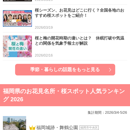
桜シーズン、お花見はどこに行く？全国各地のお
すすめ桜スポットをご紹介！
2026/03/19
桜と梅の開花時期の違いとは？ 休眠打破や気温
との関係を気象予報士が解説
2026/02/16
季節・暮らしの話題をもっと見る
福岡県のお花見名所・桜スポット人気ランキン
グ 2026
集計期間：2026/3/4-5/26
1位
福岡城跡・舞鶴公園
福岡市中央区