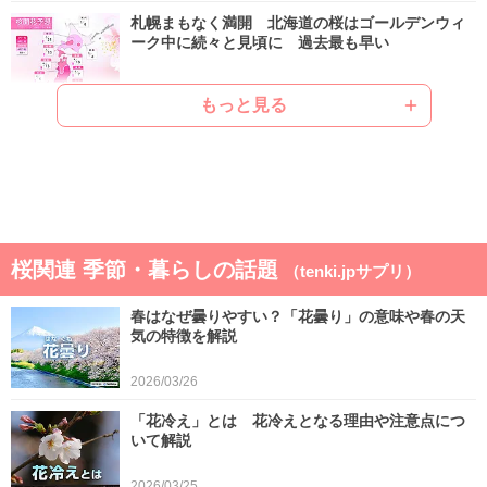
札幌まもなく満開 北海道の桜はゴールデンウィ
ーク中に続々と見頃に 過去最も早い
2026/04/22
もっと見る
ゴールデンウィークは晴れと雨が交互 晴れると
汗ばむ陽気で早めに暑さに強い体作りを
2026/04/21
気象予報士の解説をもっと見る
桜関連 季節・暮らしの話題
（tenki.jpサプリ）
春はなぜ曇りやすい？「花曇り」の意味や春の天
気の特徴を解説
2026/03/26
「花冷え」とは 花冷えとなる理由や注意点につ
いて解説
2026/03/25