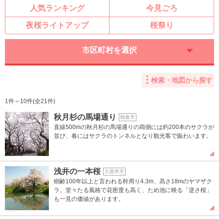
人気ランキング
今見ごろ
夜桜ライトアップ
桜祭り
市区町村を選択
検索・地図から探す
1件～10件(全21件)
秋月杉の馬場通り
朝倉市
直線500mの秋月杉の馬場通りの両側には約200本のサクラが
並び、春にはサクラのトンネルとなり観光客で賑わいます。
浅井の一本桜
久留米市
樹齢100年以上と言われる幹周り4.3m、高さ18mのヤマザク
ラ。堂々たる風格で花密度も高く、ため池に映る「逆さ桜」
も一見の価値があります。