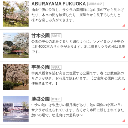
ABURAYAMA FUKUOKA
福岡市南区
油山中腹に位置し、サクラの満開時には山肌の下から見上げ
たり、木々の間を散策したり、展望台から見下ろしたりと
様々な楽しみ方ができます。
甘木公園
朝倉市
公園の中心の池をぐるりと囲むように、ソメイヨシノを中心
に約4000本のサクラがあります。池に映るサクラの様は見事
です。
宇美公園
宇美町
宇美八幡宮を望む高台に位置する公園です。春には数種類の
サクラが咲き、お花見で賑わいます。【ご注意:公園内は火気
使用禁止です。】
勝盛公園
飯塚市
中央の池には朱塗りの指月橋があり、池の両側の小高い丘に
サクラが植えられています。古くから市民に親しまれてきた
憩いの場で、幼児向けの遊具やSL...