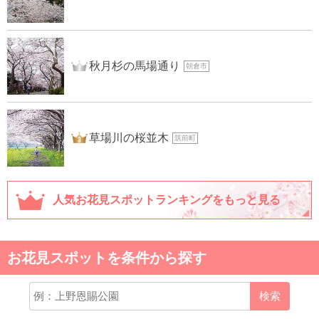
2位
秋月杉の馬場通り
朝倉市
3位
草場川の桜並木
筑前町
人気お花見スポットランキングをもっと見る
お花見スポットを条件から探す
検索