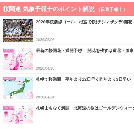
桜関連 気象予報士のポイント解説
（日直予報士）
2026年桜前線ゴール 根室で桜(チシマザクラ)開花
2026/05/06
最新の桜開花・満開予想 開花を残すは道北・道東 
2026/04/30
札幌で桜満開 平年より12日早く昨年より3日早い
2026/04/24
札幌まもなく満開 北海道の桜はゴールデンウィー
2026/04/22