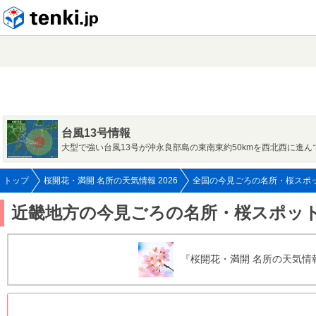
tenki.jp
台風13号情報
大型で強い台風13号が沖永良部島の東南東約50kmを西北西に進ん
トップ
桜開花・満開 名所の天気情報 2026
全国の今見ごろの名所・桜スポッ
近畿地方の今見ごろの名所・桜スポット(7
『桜開花・満開 名所の天気情報