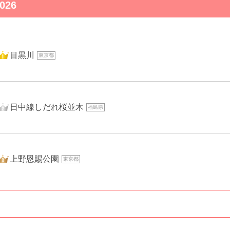
26
1位
目黒川
東京都
2位
日中線しだれ桜並木
福島県
3位
上野恩賜公園
東京都