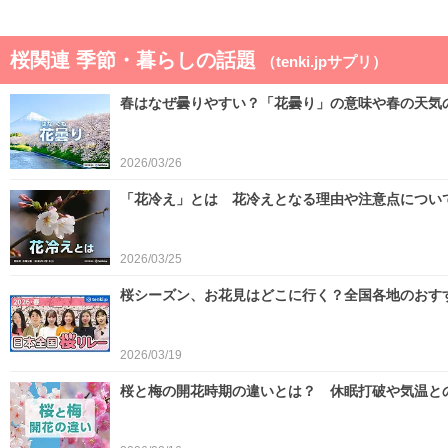
ゴールデンウィークは晴れと雨が交互 晴れると汗
桜関連 季節・暮らしの話題
（tenki.jpサプリ）
2026/04/21
春はなぜ曇りやすい？「花曇り」の意味や春の天気
2026/03/26
「花冷え」とは 花冷えとなる理由や注意点につい
2026/03/25
桜シーズン、お花見はどこに行く？全国各地のおす
2026/03/19
桜と梅の開花時期の違いとは？ 休眠打破や気温と