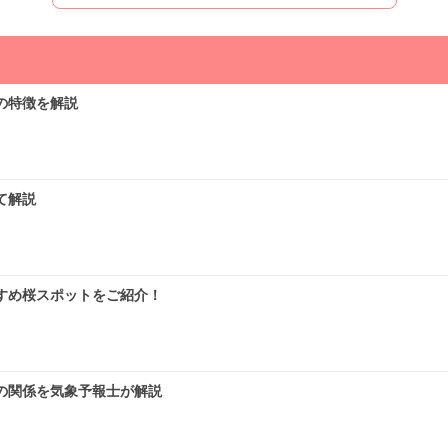
ばむ陽気で早めに暑さに強い体作りを
の特徴を解説
気象予報士の解説をもっと見る
て解説
すめ桜スポットをご紹介！
の関係を気象予報士が解説