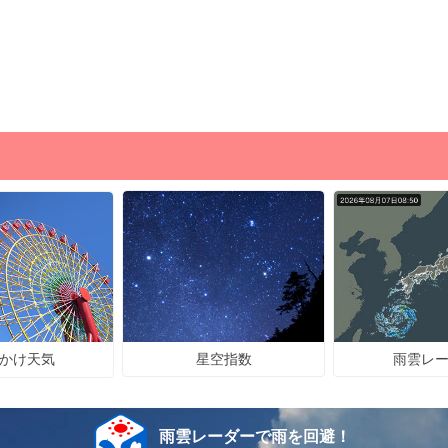
星空指数
雨雲レ
かけ天気
雨雲レーダーで雨を回避！