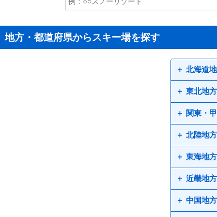
地方・都道府県からスキー場を探す
北海道地
東北地方
道北
関東・甲
道央
青森県
北陸地方
宮城県
栃木県
東海地方
山形県
山梨県
新潟県
近畿地方
石川県
愛知県
中国地方
静岡県
兵庫県