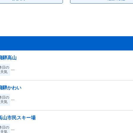
飛騨高山
本日の
---
天気
飛騨かわい
本日の
---
天気
高山市民スキー場
本日の
---
天気