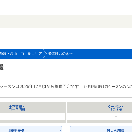
飛騨・高山・白川郷エリア
飛騨ほおのき平
報
次シーズンは2026年12月頃から提供予定です。
※掲載情報は前シーズンのも
基本情報・
クーポン・
コース情報
リフト券
---
---
1時間天気
過去の積雪