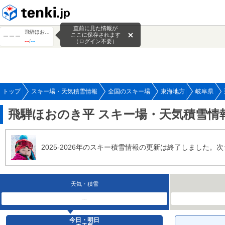
tenki.jp
直前に見た情報が
飛騨ほおのき平
ここに保存されます
---
/
---
（ログイン不要）
トップ
スキー場・天気積雪情報
全国のスキー場
東海地方
岐阜県
飛騨ほおのき平 スキー場・天気積雪情
2025-2026年のスキー積雪情報の更新は終了しました。
天気・積雪
---
今日・明日