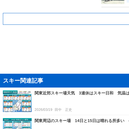
スキー関連記事
関東近郊スキー場天気 3連休はスキー日和 気温
2026/03/19
田中 正史
関東周辺のスキー場 14日と15日は晴れる所多い