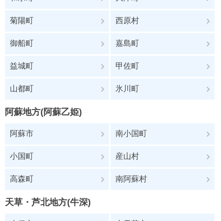
菊陽町
西原村
御船町
嘉島町
益城町
甲佐町
山都町
氷川町
阿蘇地方(阿蘇乙姫)
阿蘇市
南小国町
小国町
産山村
高森町
南阿蘇村
天草・芦北地方(牛深)