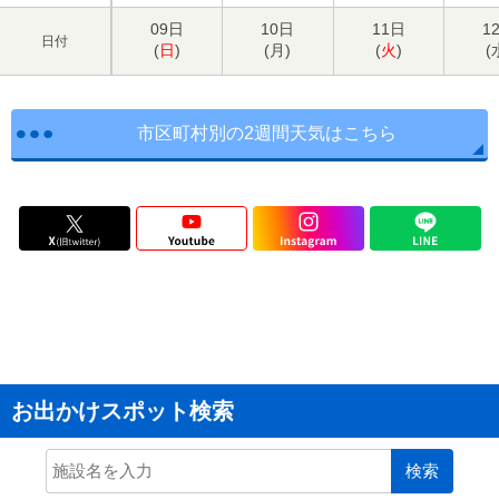
09日
10日
11日
1
日付
(
日
)
(
月
)
(
火
)
(
市区町村別の2週間天気はこちら
お出かけスポット検索
検索