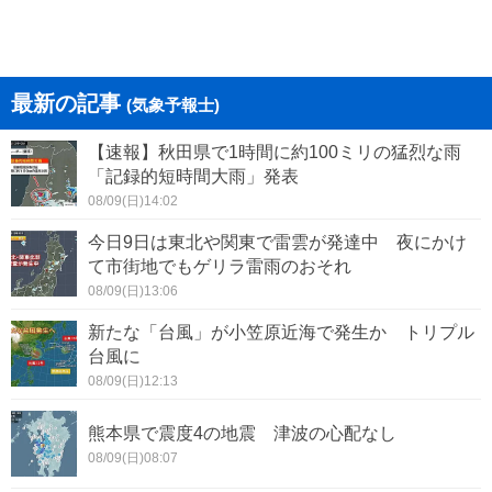
最新の記事
(気象予報士)
【速報】秋田県で1時間に約100ミリの猛烈な雨
「記録的短時間大雨」発表
08/09(日)14:02
今日9日は東北や関東で雷雲が発達中 夜にかけ
て市街地でもゲリラ雷雨のおそれ
08/09(日)13:06
新たな「台風」が小笠原近海で発生か トリプル
台風に
08/09(日)12:13
熊本県で震度4の地震 津波の心配なし
08/09(日)08:07