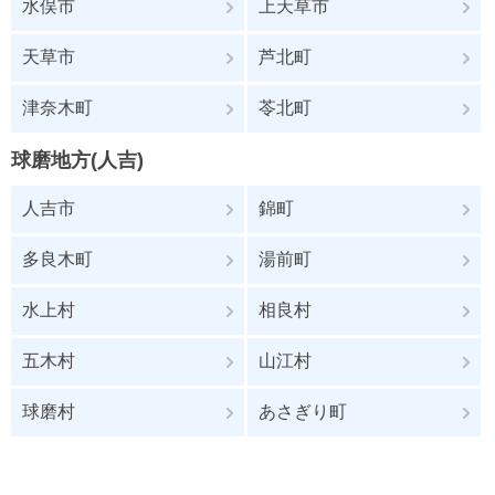
水俣市
上天草市
天草市
芦北町
津奈木町
苓北町
球磨地方(人吉)
人吉市
錦町
多良木町
湯前町
水上村
相良村
五木村
山江村
球磨村
あさぎり町