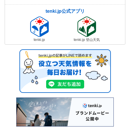
tenki.jp公式アプリ
tenki.jp
tenki.jp 登山天気