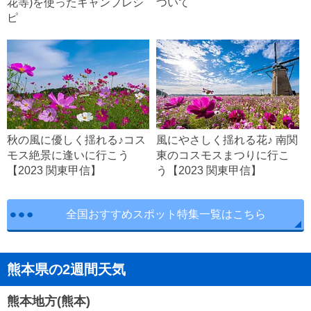
花等)を使ったキャンプレシ
ついて
ピ
秋の風に優しく揺れる♪コス
風にやさしく揺れる花♪ 南関
モス絶景に逢いに行こう
東のコスモスまつりに行こ
【2023 関東甲信】
う【2023 関東甲信】
全国おすすめスポット特集一覧はこちら
熊本県の2週間天気
熊本地方(熊本)