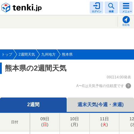
tenki.jp
ログイン
検索
メニュー
現在地
トップ
2週間天気
九州地方
熊本県
熊本県の2週間天気
09日14:00発表
A〜Eは天気予報の信頼度です
2週間
週末天気(今週・来週)
09日
10日
11日
1
日付
(
日
)
(
月
)
(
火
)
(