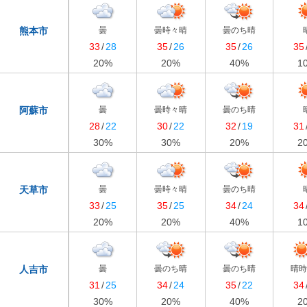
曇
曇時々晴
曇のち晴
熊本市
33
/
28
35
/
26
35
/
26
35
20
%
20
%
40
%
1
曇
曇時々晴
曇のち晴
阿蘇市
28
/
22
30
/
22
32
/
19
31
30
%
30
%
20
%
2
曇
曇時々晴
曇のち晴
天草市
33
/
25
35
/
25
34
/
24
34
20
%
20
%
40
%
1
曇
曇のち晴
曇のち晴
晴
人吉市
31
/
25
34
/
24
35
/
22
34
30
%
20
%
40
%
2