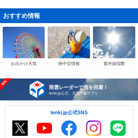
おすすめ情報
熱中症情報
紫外線指数
お出かけ天気
雨雲レーダーで雨を回避！
tenki.jp公式 天気予報アプリ
tenki.jp公式SNS