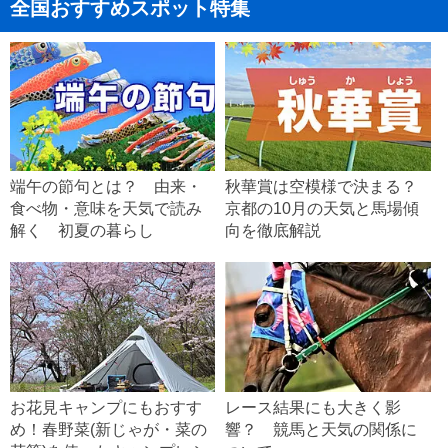
全国おすすめスポット特集
端午の節句とは？ 由来・
秋華賞は空模様で決まる？
食べ物・意味を天気で読み
京都の10月の天気と馬場傾
解く 初夏の暮らし
向を徹底解説
お花見キャンプにもおすす
レース結果にも大きく影
め！春野菜(新じゃが・菜の
響？ 競馬と天気の関係に