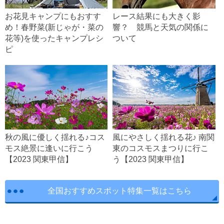
お花見キャンプにもおすす
レース結果にも大きく影
め！春野菜(新じゃが・菜の
響？ 競馬と天気の関係に
花等)を使ったキャンプレシ
ついて
ピ
秋の風に優しく揺れる♪コス
風にやさしく揺れる花♪ 南関
モス絶景に逢いに行こう
東のコスモスまつりに行こ
【2023 関東甲信】
う【2023 関東甲信】
全国おすすめスポット特集一覧はこちら