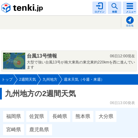
tenki.jp
ログイン
検索
メニュー
現在地
台風13号情報
06日12:00現在
大型で強い台風13号が南大東島の東北東約220kmを西に進んでい
ます
トップ
2週間天気
九州地方
週末天気（今週・来週）
九州地方の2週間天気
06日13:00発表
福岡県
佐賀県
長崎県
熊本県
大分県
宮崎県
鹿児島県