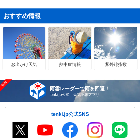
おすすめ情報
熱中症情報
紫外線指数
お出かけ天気
雨雲レーダーで雨を回避！
tenki.jp公式 天気予報アプリ
tenki.jp公式SNS