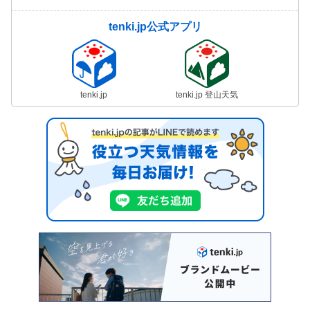
tenki.jp公式アプリ
tenki.jp
tenki.jp 登山天気