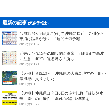
最新の記事
(気象予報士)
台風13号が9日頃にかけて沖縄に接近 九州から
東海は猛暑が続く 2週間天気予報
08/06(木)11:52
近畿は台風13号の間接的な影響 8日頃まで高波
に注意 40℃に迫る暑さの所も
08/06(木)11:24
【速報】台風13号 沖縄県の大東島地方の一部が
暴風域に入りました
08/06(木)11:13
【速報】沖縄県は今日6日の夕方以降「線状降水
帯」発生の可能性 避難の検討や準備を
08/06(木)10:27