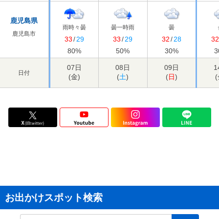
鹿児島県
雨時々曇
曇一時雨
曇
鹿児島市
33
/
29
33
/
29
32
/
28
3
80
%
50
%
30
%
3
07日
08日
09日
1
日付
(
金
)
(
土
)
(
日
)
(
お出かけスポット検索