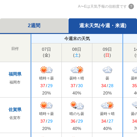
A〜Eは天気予報の信頼度です
2週間
週末天気(今週・来週)
今週末の天気
日付
07日
08日
09日
1
(
金
)
(
土
)
(
日
)
(
福岡県
晴時々曇
曇時々晴
曇
曇
福岡市
37
/
29
37
/
30
34
/
28
3
20
%
40
%
20
%
4
佐賀県
晴時々曇
晴のち曇
曇時々晴
曇
佐賀市
37
/
29
36
/
29
34
/
27
3
20
%
40
%
40
%
7