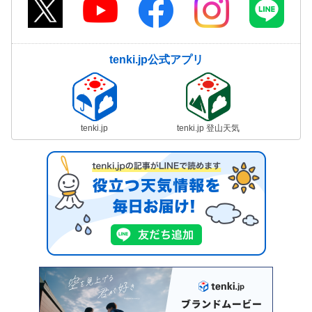
tenki.jp公式アプリ
tenki.jp
tenki.jp 登山天気