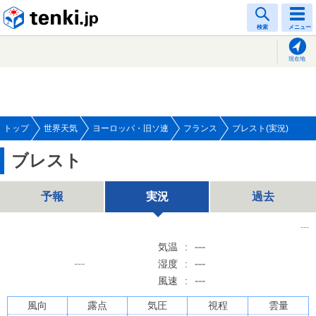
tenki.jp
検索
メニュー
現在地
トップ
世界天気
ヨーロッパ・旧ソ連
フランス
ブレスト(実況)
ブレスト
予報
実況
過去
---
---
気温
:
---
---
湿度
:
---
風速
:
風向
露点
気圧
視程
雲量