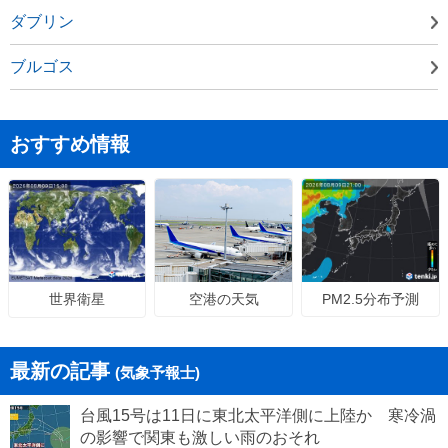
ダブリン
ブルゴス
おすすめ情報
空港の天気
PM2.5分布予測
世界衛星
最新の記事
(気象予報士)
台風15号は11日に東北太平洋側に上陸か 寒冷渦
の影響で関東も激しい雨のおそれ