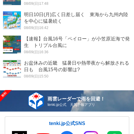
08/09(日)17:48
明日10日(月)広く日差し届く 東海から九州内陸
を中心に猛暑続く
08/09(日)16:42
【速報】台風16号「ペイロー」が小笠原近海で発
生 トリプル台風に
08/09(日)16:36
お盆休みの近畿 猛暑日や熱帯夜から解放される
日も 台風15号の影響は?
08/09(日)15:50
雨雲レーダーで雨を回避！
tenki.jp公式 天気予報アプリ
tenki.jp公式SNS