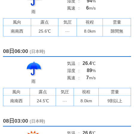
94
湿度
:
%
6
風速
:
m/s
雨
風向
露点
気圧
視程
雲量
南南西
25.6
℃
---
8.0km
隙間無
08日06:00
(日本時)
26.4
気温
:
℃
89
湿度
:
%
7
風速
:
m/s
雨
風向
露点
気圧
視程
雲量
南南西
24.5
℃
---
8.0km
9割以上
08日03:00
(日本時)
26.6
気温
:
℃