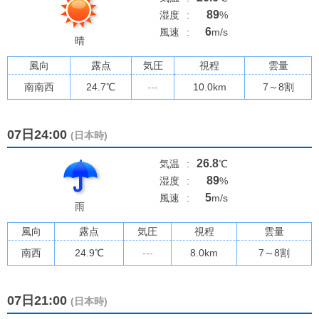
89
湿度
:
%
6
風速
:
m/s
晴
風向
露点
気圧
視程
雲量
南南西
24.7
℃
---
10.0km
7～8割
07日24:00
(日本時)
26.8
気温
:
℃
89
湿度
:
%
5
風速
:
m/s
雨
風向
露点
気圧
視程
雲量
南西
24.9
℃
---
8.0km
7～8割
07日21:00
(日本時)