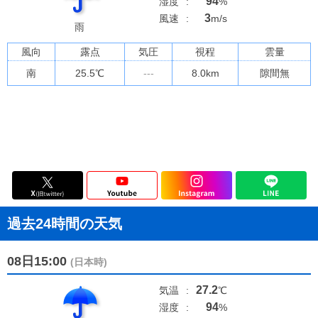
94
湿度
:
%
3
風速
:
m/s
雨
風向
露点
気圧
視程
雲量
南
25.5
℃
---
8.0km
隙間無
過去24時間の天気
08日15:00
(日本時)
27.2
気温
:
℃
94
湿度
:
%