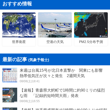
おすすめ情報
空港の天気
PM2.5分布予測
世界衛星
最新の記事
(気象予報士)
来週は台風15号が北日本直撃か 関東にも影響
熱帯低気圧が次々と発生 2週間天気
08/08(土)18:41
【速報】青森県大鰐町で1時間に約90ミリの猛烈
な雨 「記録的短時間大雨」発表
08/08(土)16:55