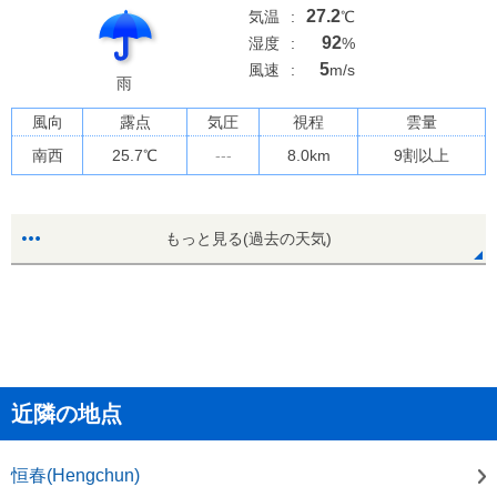
27.2
気温
:
℃
92
湿度
:
%
5
風速
:
m/s
雨
風向
露点
気圧
視程
雲量
南西
25.7
℃
---
8.0km
9割以上
もっと見る(過去の天気)
近隣の地点
恒春(Hengchun)