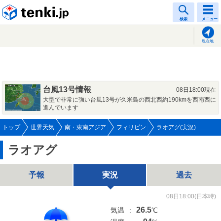
tenki.jp
検索
メニュー
現在地
台風13号情報
08日18:00現在
大型で非常に強い台風13号が久米島の西北西約190kmを西南西に
進んでいます
トップ
世界天気
南・東南アジア
フィリピン
ラオアグ(実況)
ラオアグ
予報
実況
過去
08日18:00(日本時)
26.5
気温
:
℃