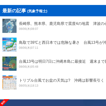
最新の記事
(気象予報士)
長崎県、熊本県、鹿児島県で震度4の地震 津波の
08/06(木)08:07
鳥取で39℃と西日本では危険な暑さ 台風13号が沖
08/06(木)07:11
台風13号は明日7日に沖縄本島に最接近 週末ま
08/06(木)05:48
トリプル台風でお盆の天気は? 沖縄は影響長引く
08/05(水)18:13