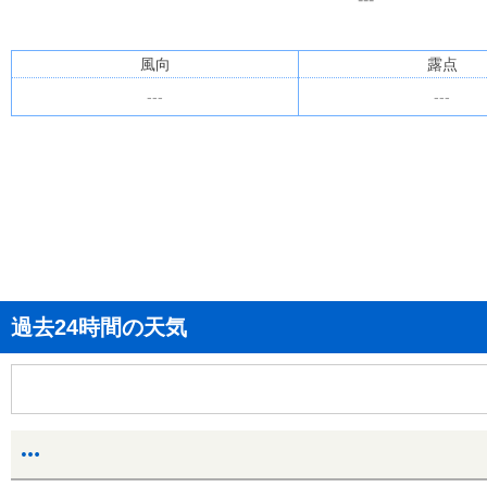
風向
露点
---
---
過去24時間の天気