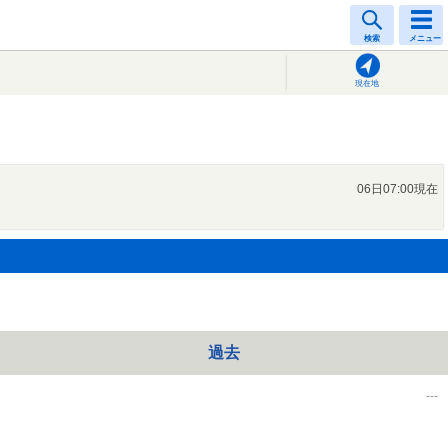
検索
メニュー
現在地
06日07:00現在
過去
---