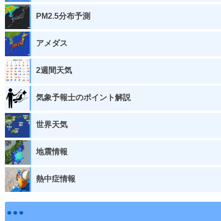
PM2.5分布予測
アメダス
2週間天気
気象予報士のポイント解説
世界天気
地震情報
熱中症情報