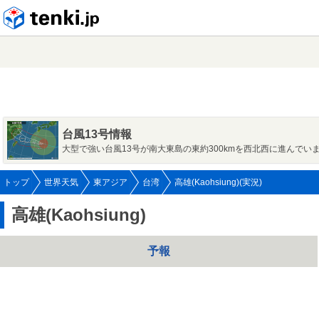
tenki.jp
台風13号情報
大型で強い台風13号が南大東島の東約300kmを西北西に進んでい
トップ
世界天気
東アジア
台湾
高雄(Kaohsiung)(実況)
高雄(Kaohsiung)
予報
---