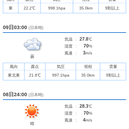
東
22.2
℃
998.1
hpa
35.0km
9割以上
09日03:00
(日本時)
27.8
気温
:
℃
70
湿度
:
%
3
風速
:
m/s
曇
風向
露点
気圧
視程
雲量
東北東
21.8
℃
997.1
hpa
35.0km
9割以上
08日24:00
(日本時)
28.3
気温
:
℃
70
湿度
:
%
4
風速
:
m/s
晴