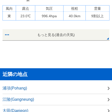
風向
露点
気圧
視程
雲量
東
23.0
℃
996.4
hpa
40.0km
9割以上
もっと見る(過去の天気)
近隣の地点
浦項(Pohang)
江陵(Gangneung)
大田(Daejeon)