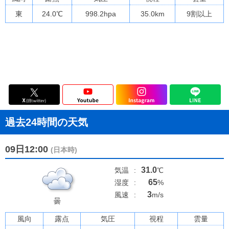
東
24.0
℃
998.2
hpa
35.0km
9割以上
過去24時間の天気
09日12:00
(日本時)
31.0
気温
:
℃
65
湿度
:
%
3
風速
:
m/s
曇
風向
露点
気圧
視程
雲量