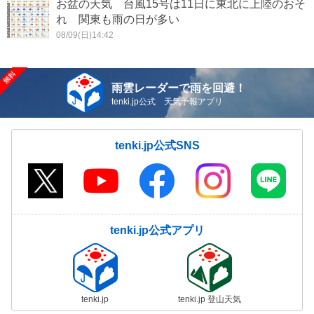
お盆の天気 台風15号は11日に東北に上陸のおそ
れ 関東も雨の日が多い
08/09(日)14:42
雨雲レーダーで雨を回避！
tenki.jp公式 天気予報アプリ
tenki.jp公式SNS
tenki.jp公式アプリ
tenki.jp
tenki.jp 登山天気