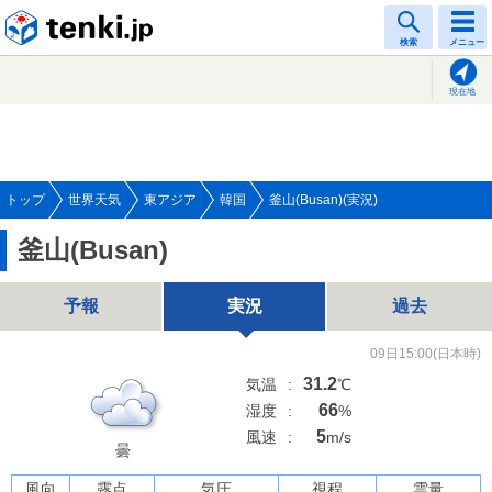
tenki.jp
検索
メニュー
現在地
トップ
世界天気
東アジア
韓国
釜山(Busan)(実況)
釜山(Busan)
予報
実況
過去
09日15:00(日本時)
31.2
気温
:
℃
66
湿度
:
%
5
風速
:
m/s
曇
風向
露点
気圧
視程
雲量