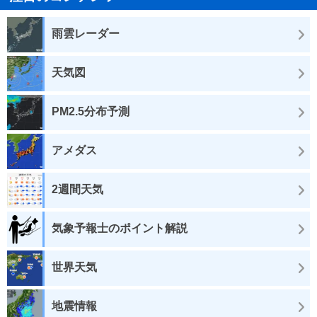
雨雲レーダー
天気図
PM2.5分布予測
アメダス
2週間天気
気象予報士のポイント解説
世界天気
地震情報