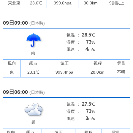
東北東
23.6
℃
999.0
hpa
30.0km
9割以上
09日09:00
(日本時)
28.5
気温
:
℃
73
湿度
:
%
4
風速
:
m/s
雨
風向
露点
気圧
視程
雲量
東
23.1
℃
999.4
hpa
28.0km
不明
09日06:00
(日本時)
27.5
気温
:
℃
73
湿度
:
%
3
風速
:
m/s
曇
風向
露点
気圧
視程
雲量