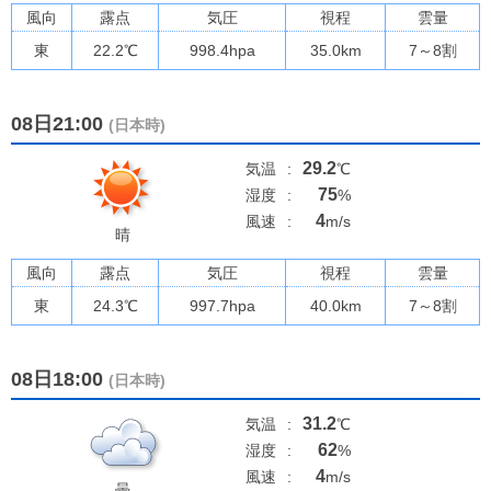
風向
露点
気圧
視程
雲量
東
22.2
℃
998.4
hpa
35.0km
7～8割
08日21:00
(日本時)
29.2
気温
:
℃
75
湿度
:
%
4
風速
:
m/s
晴
風向
露点
気圧
視程
雲量
東
24.3
℃
997.7
hpa
40.0km
7～8割
08日18:00
(日本時)
31.2
気温
:
℃
62
湿度
:
%
4
風速
:
m/s
曇