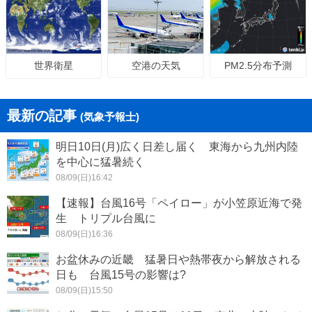
空港の天気
PM2.5分布予測
世界衛星
最新の記事
(気象予報士)
明日10日(月)広く日差し届く 東海から九州内陸
を中心に猛暑続く
08/09(日)16:42
【速報】台風16号「ペイロー」が小笠原近海で発
生 トリプル台風に
08/09(日)16:36
お盆休みの近畿 猛暑日や熱帯夜から解放される
日も 台風15号の影響は?
08/09(日)15:50