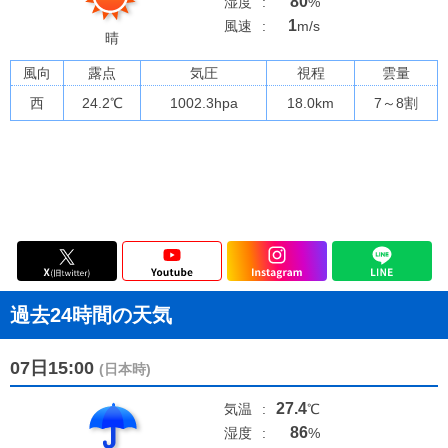
80
湿度
:
%
1
風速
:
m/s
晴
風向
露点
気圧
視程
雲量
西
24.2
℃
1002.3
hpa
18.0km
7～8割
過去24時間の天気
07日15:00
(日本時)
27.4
気温
:
℃
86
湿度
:
%