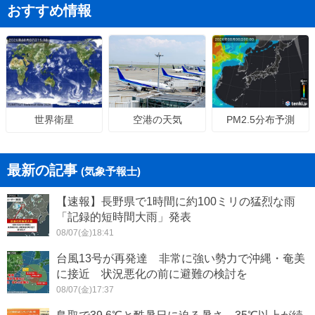
おすすめ情報
空港の天気
PM2.5分布予測
世界衛星
最新の記事
(気象予報士)
【速報】長野県で1時間に約100ミリの猛烈な雨
「記録的短時間大雨」発表
08/07(金)18:41
台風13号が再発達 非常に強い勢力で沖縄・奄美
に接近 状況悪化の前に避難の検討を
08/07(金)17:37