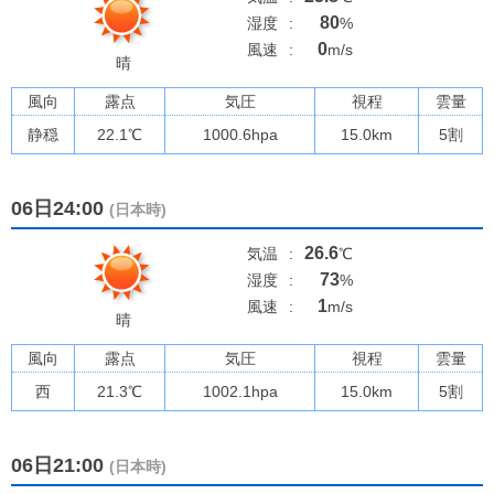
80
湿度
:
%
0
風速
:
m/s
晴
風向
露点
気圧
視程
雲量
静穏
22.1
℃
1000.6
hpa
15.0km
5割
06日24:00
(日本時)
26.6
気温
:
℃
73
湿度
:
%
1
風速
:
m/s
晴
風向
露点
気圧
視程
雲量
西
21.3
℃
1002.1
hpa
15.0km
5割
06日21:00
(日本時)