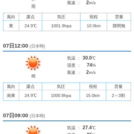
2
風速
:
m/s
雨
風向
露点
気圧
視程
雲量
東
24.9
℃
1001.9
hpa
10.0km
隙間無
07日12:00
(日本時)
30.0
気温
:
℃
74
湿度
:
%
2
風速
:
m/s
晴
風向
露点
気圧
視程
雲量
南東
24.9
℃
1000.8
hpa
15.0km
2～3割
07日09:00
(日本時)
27.4
気温
:
℃