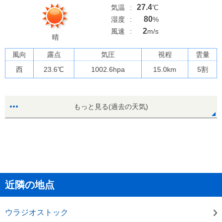
27.4
気温
:
℃
80
湿度
:
%
2
風速
:
m/s
晴
風向
露点
気圧
視程
雲量
西
23.6
℃
1002.6
hpa
15.0km
5割
もっと見る(過去の天気)
近隣の地点
ウラジオストック