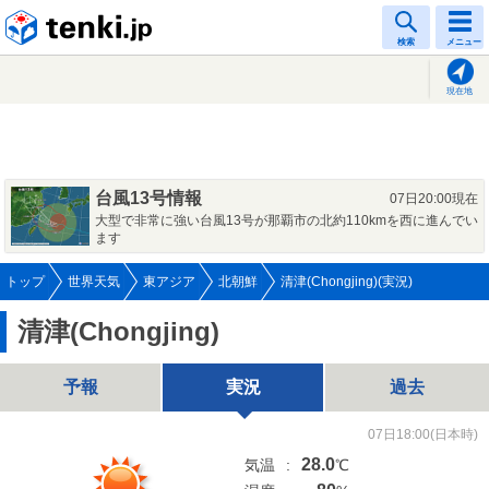
tenki.jp
検索
メニュー
現在地
台風13号情報
07日20:00現在
大型で非常に強い台風13号が那覇市の北約110kmを西に進んでい
ます
トップ
世界天気
東アジア
北朝鮮
清津(Chongjing)(実況)
清津(Chongjing)
予報
実況
過去
07日18:00(日本時)
28.0
気温
:
℃