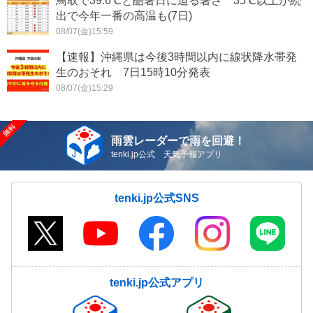
鳥取で39.6℃と酷暑日に迫る暑さ 35℃以上が続
出で今年一番の高温も(7日)
08/07(金)15:59
【速報】沖縄県は今後3時間以内に線状降水帯発
生のおそれ 7日15時10分発表
08/07(金)15:29
雨雲レーダーで雨を回避！
tenki.jp公式 天気予報アプリ
tenki.jp公式SNS
tenki.jp公式アプリ