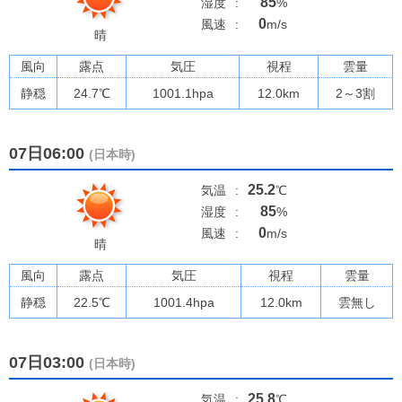
85
湿度
:
%
0
風速
:
m/s
晴
風向
露点
気圧
視程
雲量
静穏
24.7
℃
1001.1
hpa
12.0km
2～3割
07日06:00
(日本時)
25.2
気温
:
℃
85
湿度
:
%
0
風速
:
m/s
晴
風向
露点
気圧
視程
雲量
静穏
22.5
℃
1001.4
hpa
12.0km
雲無し
07日03:00
(日本時)
25.8
気温
:
℃