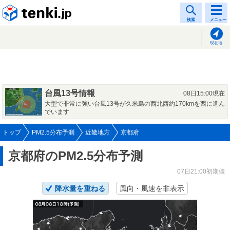
tenki.jp
検索
メニュー
現在地
台風13号情報
08日15:00現在
大型で非常に強い台風13号が久米島の西北西約170kmを西に進ん
でいます
トップ
PM2.5分布予測
近畿地方
京都府
京都府のPM2.5分布予測
07日21:00初期値
降水量を重ねる
風向・風速を非表示