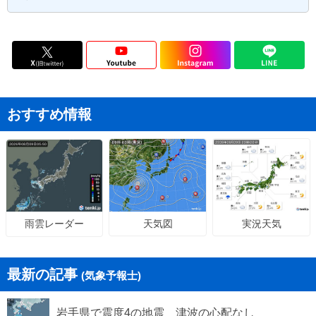
おすすめ情報
天気図
実況天気
雨雲レーダー
最新の記事
(気象予報士)
岩手県で震度4の地震 津波の心配なし