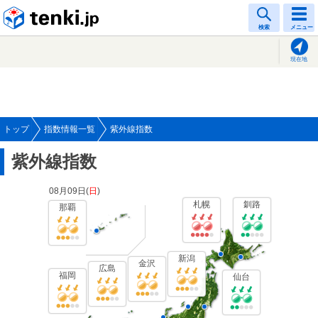
tenki.jp
検索
メニュー
現在地
トップ
指数情報一覧
紫外線指数
紫外線指数
08月09日(
日
)
札幌
釧路
那覇
新潟
金沢
広島
福岡
仙台