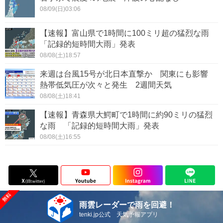
08/09(日)03:06
【速報】富山県で1時間に100ミリ超の猛烈な雨
「記録的短時間大雨」発表
08/08(土)18:57
来週は台風15号が北日本直撃か 関東にも影響
熱帯低気圧が次々と発生 2週間天気
08/08(土)18:41
【速報】青森県大鰐町で1時間に約90ミリの猛烈
な雨 「記録的短時間大雨」発表
08/08(土)16:55
雨雲レーダーで雨を回避！
tenki.jp公式 天気予報アプリ