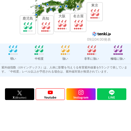
東京
大阪
名古屋
鹿児島
高知
09日04:00発表
弱い
中程度
強い
非常に強い
極端に強い
紫外線指数（UVインデックス）は、人体に影響を与えうる有害紫外線量を5ランクで表していま
す。「中程度」レベル以上が予想される場合は、紫外線対策が推奨されています。