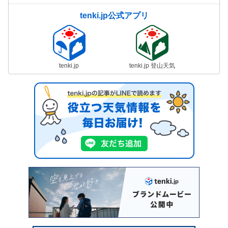
tenki.jp公式アプリ
tenki.jp
tenki.jp 登山天気