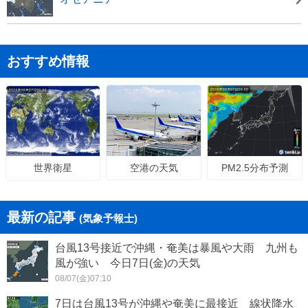
おすすめ情報
空港の天気
PM2.5分布予測
世界衛星
最新の記事
(気象予報士)
台風13号接近で沖縄・奄美は暴風や大雨 九州も
風が強い 今日7日(金)の天気
08/07(金)07:10
7日は台風13号が沖縄や奄美に最接近 線状降水