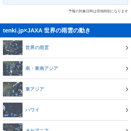
予報の対象日時は現地時刻になります
tenki.jp×JAXA 世界の雨雲の動き
世界の雨雲
南・東南アジア
東アジア
ハワイ
オセアニア