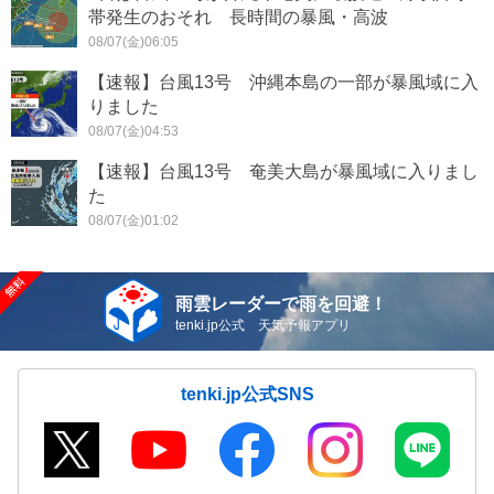
帯発生のおそれ 長時間の暴風・高波
08/07(金)06:05
【速報】台風13号 沖縄本島の一部が暴風域に入
りました
08/07(金)04:53
【速報】台風13号 奄美大島が暴風域に入りまし
た
08/07(金)01:02
雨雲レーダーで雨を回避！
tenki.jp公式 天気予報アプリ
tenki.jp公式SNS