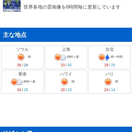
世界各地の雲画像を6時間毎に更新しています
主な地点
ソウル
上海
台北
晴
晴時々曇
晴一時雨
36
/
28
33
/
30
29
/
25
香港
ハワイ
パリ
晴時々曇
晴
晴
34
/
28
29
/
23
24
/
14