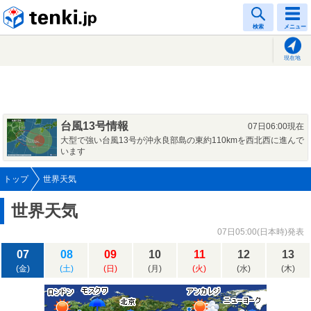
tenki.jp
検索
メニュー
現在地
台風13号情報
07日06:00現在
大型で強い台風13号が沖永良部島の東約110kmを西北西に進んで
います
トップ
世界天気
世界天気
07日05:00(日本時)発表
07
08
09
10
11
12
13
(金)
(土)
(日)
(月)
(火)
(水)
(木)