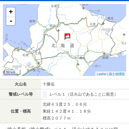
+
-
50 km
Leaflet
|
国土地理院
火山名
十勝岳
警戒レベル等
レベル１（活火山であることに留意）
北緯４３度２５．０６分
位置・標高
東経１４２度４１．１８分
標高２０７７ｍ