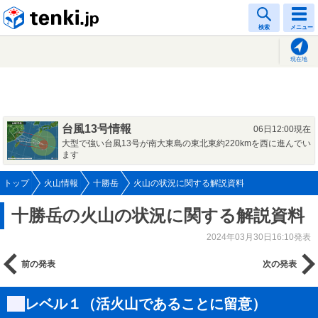
tenki.jp
検索
メニュー
現在地
台風13号情報
06日12:00現在
大型で強い台風13号が南大東島の東北東約220kmを西に進んでい
ます
トップ
火山情報
十勝岳
火山の状況に関する解説資料
十勝岳の火山の状況に関する解説資料
2024年03月30日16:10発表
前の発表
次の発表
レベル１（活火山であることに留意）