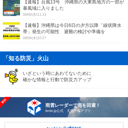
【速報】台風13号 沖縄県の大東島地方の一部が
暴風域に入りました
08/06(木)11:13
【速報】沖縄県は今日6日の夕方以降「線状降水
帯」発生の可能性 避難の検討や準備を
08/06(木)10:27
「知る防災」火山
いざという時にあわてないために
確かな情報と行動で防災力アップ
雨雲レーダーで雨を回避！
tenki.jp公式 天気予報アプリ