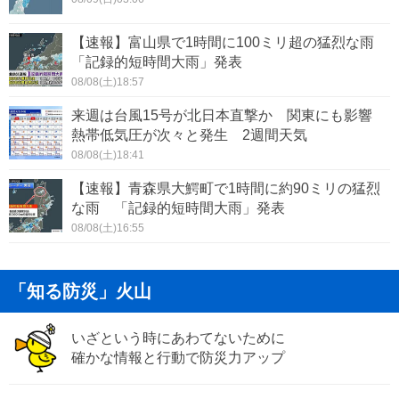
【速報】富山県で1時間に100ミリ超の猛烈な雨
「記録的短時間大雨」発表
08/08(土)18:57
来週は台風15号が北日本直撃か 関東にも影響
熱帯低気圧が次々と発生 2週間天気
08/08(土)18:41
【速報】青森県大鰐町で1時間に約90ミリの猛烈
な雨 「記録的短時間大雨」発表
08/08(土)16:55
「知る防災」火山
いざという時にあわてないために
確かな情報と行動で防災力アップ