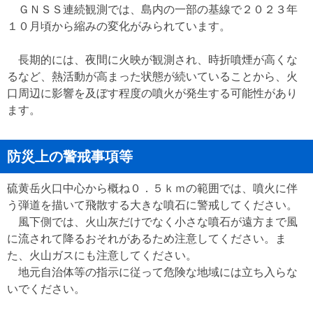
ＧＮＳＳ連続観測では、島内の一部の基線で２０２３年
１０月頃から縮みの変化がみられています。
長期的には、夜間に火映が観測され、時折噴煙が高くな
るなど、熱活動が高まった状態が続いていることから、火
口周辺に影響を及ぼす程度の噴火が発生する可能性があり
ます。
防災上の警戒事項等
硫黄岳火口中心から概ね０．５ｋｍの範囲では、噴火に伴
う弾道を描いて飛散する大きな噴石に警戒してください。
風下側では、火山灰だけでなく小さな噴石が遠方まで風
に流されて降るおそれがあるため注意してください。ま
た、火山ガスにも注意してください。
地元自治体等の指示に従って危険な地域には立ち入らな
いでください。