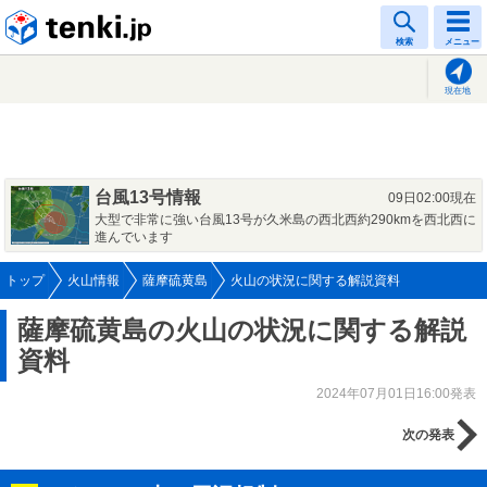
tenki.jp
検索
メニュー
現在地
台風13号情報
09日02:00現在
大型で非常に強い台風13号が久米島の西北西約290kmを西北西に
進んでいます
トップ
火山情報
薩摩硫黄島
火山の状況に関する解説資料
薩摩硫黄島の火山の状況に関する解説
資料
2024年07月01日16:00発表
次の発表