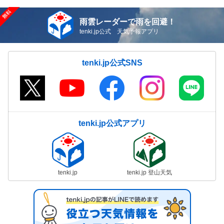
雨雲レーダーで雨を回避！
tenki.jp公式 天気予報アプリ
tenki.jp公式SNS
tenki.jp公式アプリ
tenki.jp
tenki.jp 登山天気