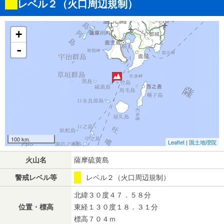
レベル２（火口周辺規制）
+
-
100 km
Leaflet
|
国土地理院
火山名
薩摩硫黄島
警戒レベル等
レベル２（火口周辺規制）
北緯３０度４７．５８分
位置・標高
東経１３０度１８．３１分
標高７０４ｍ