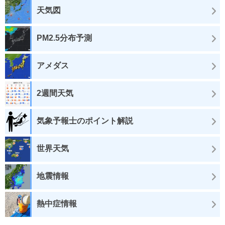
天気図
PM2.5分布予測
アメダス
2週間天気
気象予報士のポイント解説
世界天気
地震情報
熱中症情報