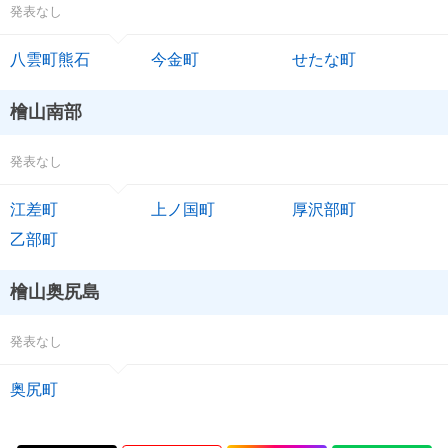
発表なし
八雲町熊石
今金町
せたな町
檜山南部
発表なし
江差町
上ノ国町
厚沢部町
乙部町
檜山奥尻島
発表なし
奥尻町