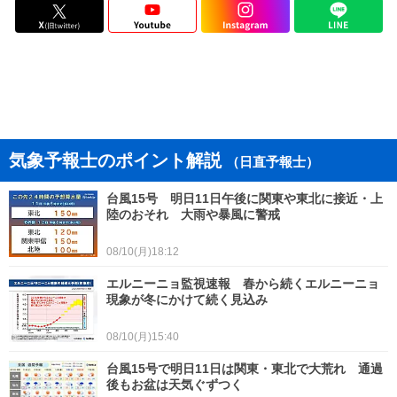
気象予報士のポイント解説
（日直予報士）
台風15号 明日11日午後に関東や東北に接近・上
陸のおそれ 大雨や暴風に警戒
08/10(月)18:12
エルニーニョ監視速報 春から続くエルニーニョ
現象が冬にかけて続く見込み
08/10(月)15:40
台風15号で明日11日は関東・東北で大荒れ 通過
後もお盆は天気ぐずつく