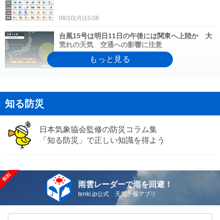
08/10(月)15:06
台風15号は明日11日の午後には関東へ上陸か 大
荒れの天気 交通への影響に注意
08/10(月)13:28
11日～12日は台風15号の影響を受ける お盆は西
日本など厳しい暑さ 2週間天気
知る防災
08/10(月)12:02
日本気象協会監修の防災コラム集
台風15号 明日11日は関東・東北に接近・上陸の
おそれ 異例の進路で北陸へ
「知る防災」で正しい知識を得よう
08/10(月)12:02
10日も西日本を中心に猛烈な暑さ 熊本35℃予
雨雲レーダーで雨を回避！
想 地震の被災地は熱中症に警戒
08/10(月)10:00
tenki.jp公式 天気予報アプリ
気象予報士の解説をもっと見る