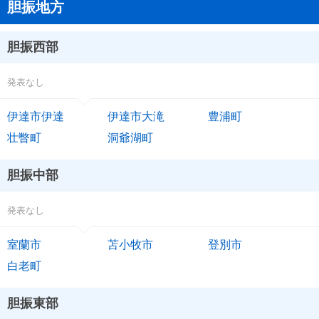
胆振地方
胆振西部
発表なし
伊達市伊達
伊達市大滝
豊浦町
壮瞥町
洞爺湖町
胆振中部
発表なし
室蘭市
苫小牧市
登別市
白老町
胆振東部