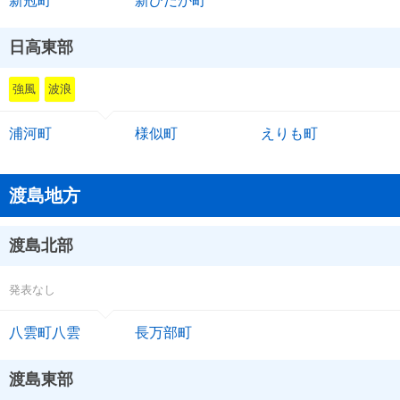
新冠町
新ひだか町
日高東部
強風
波浪
浦河町
様似町
えりも町
渡島地方
渡島北部
発表なし
八雲町八雲
長万部町
渡島東部