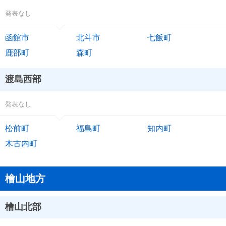
発表なし
函館市
北斗市
七飯町
鹿部町
森町
渡島西部
発表なし
松前町
福島町
知内町
木古内町
檜山地方
檜山北部