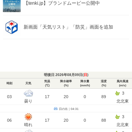
【tenki.jp】ブランドムービー公開中
新画面「天気リスト」「防災」画面を追加
明後日 2026年08月09日(
日
)
気温
降水確率
降水量
湿度
風向風速
時刻
天気
(℃)
(%)
(mm/h)
(%)
(m/s)
3
03
17
20
0
89
曇り
北北東
日の出｜04:31
3
06
17
20
0
88
晴れ
北北東