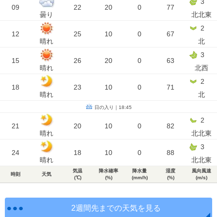
3
09
22
20
0
77
曇り
北北東
2
12
25
10
0
67
晴れ
北
3
15
26
20
0
63
晴れ
北西
2
18
23
10
0
71
晴れ
北
日の入り｜18:45
2
21
20
10
0
82
晴れ
北北東
3
24
18
10
0
88
晴れ
北北東
気温
降水確率
降水量
湿度
風向風速
時刻
天気
(℃)
(%)
(mm/h)
(%)
(m/s)
2週間先までの天気を見る