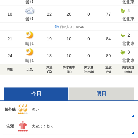
曇り
北北東
4
18
22
20
0
77
曇り
北北東
日の入り｜18:46
2
21
19
10
0
84
晴れ
北北東
3
24
18
10
0
89
晴れ
北北東
気温
降水確率
降水量
湿度
風向風速
時刻
天気
(℃)
(%)
(mm/h)
(%)
(m/s)
今日
明日
紫外線
強い
洗濯
大変よく乾く