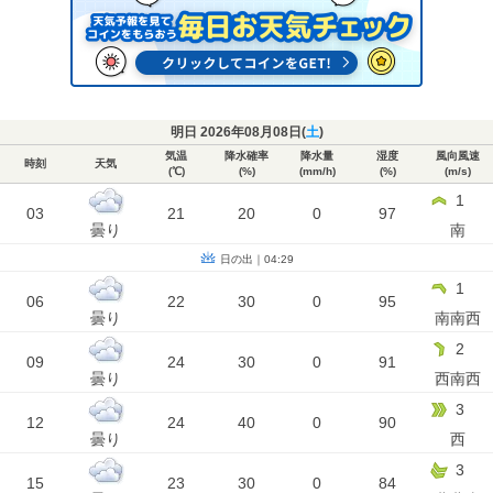
明日 2026年08月08日(
土
)
気温
降水確率
降水量
湿度
風向風速
時刻
天気
(℃)
(%)
(mm/h)
(%)
(m/s)
1
03
21
20
0
97
曇り
南
日の出｜04:29
1
06
22
30
0
95
曇り
南南西
2
09
24
30
0
91
曇り
西南西
3
12
24
40
0
90
曇り
西
3
15
23
30
0
84