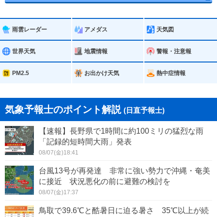
雨雲レーダー
アメダス
天気図
世界天気
地震情報
警報・注意報
PM2.5
お出かけ天気
熱中症情報
気象予報士のポイント解説
(日直予報士)
【速報】長野県で1時間に約100ミリの猛烈な雨
「記録的短時間大雨」発表
08/07(金)18:41
台風13号が再発達 非常に強い勢力で沖縄・奄美
に接近 状況悪化の前に避難の検討を
08/07(金)17:37
鳥取で39.6℃と酷暑日に迫る暑さ 35℃以上が続