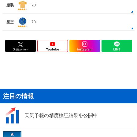
服装
70
星空
70
注目の情報
天気予報の精度検証結果を公開中