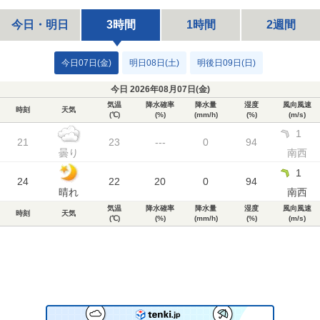
今日・明日
3時間
1時間
2週間
今日07日(金)
明日08日(土)
明後日09日(日)
今日 2026年08月07日(
金
)
気温
降水確率
降水量
湿度
風向風速
時刻
天気
(℃)
(%)
(mm/h)
(%)
(m/s)
1
21
23
---
0
94
曇り
南西
1
24
22
20
0
94
晴れ
南西
気温
降水確率
降水量
湿度
風向風速
時刻
天気
(℃)
(%)
(mm/h)
(%)
(m/s)