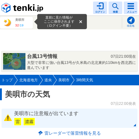
tenki.jp
ログイン
検索
メニュー
直前に見た情報が
美唄市
ここに保存されます
32
/
19
（ログイン不要）
現在地
台風13号情報
07日21:00現在
大型で非常に強い台風13号が久米島の北北東約110kmを西北西に
進んでいます
トップ
北海道地方
道央
美唄市
3時間天気
美唄市の天気
07日22:00発表
美唄市に注意報が出ています
雷
濃霧
雷レーダーで落雷情報を見る