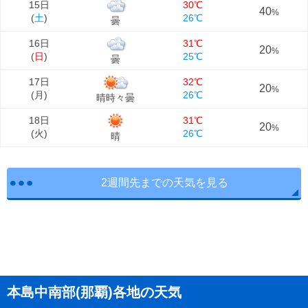
15日
30℃
40
%
(
土
)
26℃
曇
16日
31℃
20
%
(
日
)
25℃
曇
17日
32℃
20
%
(
月
)
26℃
晴時々曇
18日
31℃
20
%
(
火
)
26℃
晴
2週間先までの天気を見る
本島中南部(那覇)各地の天気