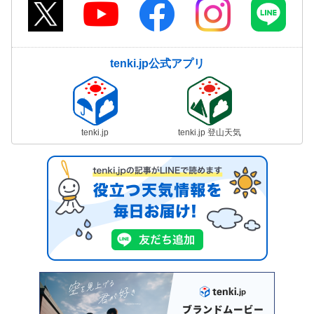
tenki.jp公式アプリ
tenki.jp
tenki.jp 登山天気