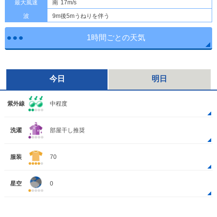
最大風速
南
17m/s
波
9m後5mうねりを伴う
1時間ごとの天気
今日
明日
紫外線
中程度
洗濯
部屋干し推奨
服装
70
星空
0