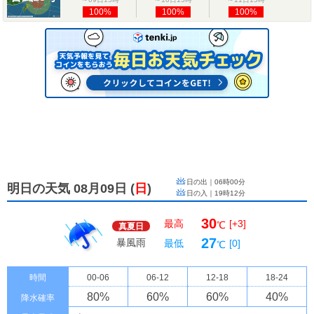
100%
100%
100%
日の出｜
06時00分
明日の天気 08月09日
(
日
)
日の入｜
19時12分
30
最高
[+3]
℃
真夏日
27
暴風雨
最低
[0]
℃
時間
00-06
06-12
12-18
18-24
80
%
60
%
60
%
40
%
降水確率