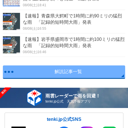
08/08(土)18:41
【速報】青森県大鰐町で1時間に約90ミリの猛烈
な雨 「記録的短時間大雨」発表
08/08(土)16:55
【速報】岩手県盛岡市で1時間に約100ミリの猛烈
な雨 「記録的短時間大雨」発表
08/08(土)16:46
解説記事一覧
雨雲レーダーで雨を回避！
tenki.jp公式 天気予報アプリ
tenki.jp公式SNS