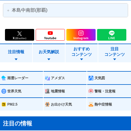
本島中南部(那覇)
那覇市
宜野湾市
浦添市
糸満市
おすすめ
注目
沖縄市
豊見城市
注目情報
お天気解説
コンテンツ
コンテンツ
うるま市
南城市
読谷村
嘉手納町
雨雲レーダー
アメダス
天気図
北谷町
北中城村
世界天気
地震情報
警報・注意報
中城村
西原町
PM2.5
お出かけ天気
熱中症情報
与那原町
南風原町
注目の情報
渡嘉敷村
座間味村