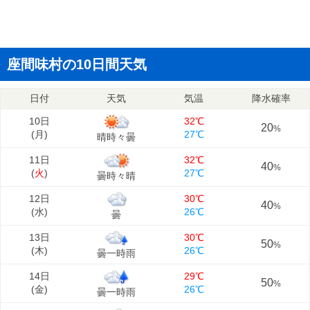
座間味村の10日間天気
日付
天気
気温
降水確率
10日
32℃
20
%
(
月
)
27℃
晴時々曇
11日
32℃
40
%
(
火
)
27℃
曇時々晴
12日
30℃
40
%
(
水
)
26℃
曇
13日
30℃
50
%
(
木
)
26℃
曇一時雨
14日
29℃
50
%
(
金
)
26℃
曇一時雨