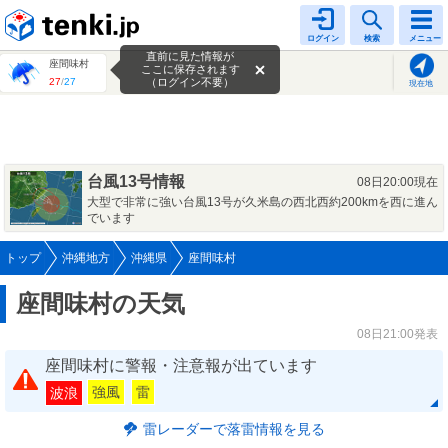
tenki.jp
ログイン
検索
メニュー
直前に見た情報が
座間味村
ここに保存されます
27
/
27
（ログイン不要）
現在地
台風13号情報
08日20:00現在
大型で非常に強い台風13号が久米島の西北西約200kmを西に進ん
でいます
トップ
沖縄地方
沖縄県
座間味村
座間味村の天気
08日21:00発表
座間味村に警報・注意報が出ています
強風
雷
波浪
雷レーダーで落雷情報を見る