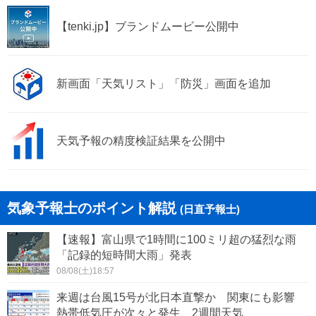
【tenki.jp】ブランドムービー公開中
粟国村
渡名喜村
八重瀬町
新画面「天気リスト」「防災」画面を追加
天気予報の精度検証結果を公開中
気象予報士のポイント解説
(日直予報士)
【速報】富山県で1時間に100ミリ超の猛烈な雨
「記録的短時間大雨」発表
08/08(土)18:57
来週は台風15号が北日本直撃か 関東にも影響
熱帯低気圧が次々と発生 2週間天気