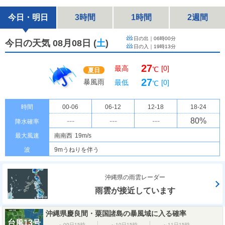
今日・明日
3時間
1時間
2週間
日の出｜
06時00分
今日の天気 08月08日
(
土
)
日の入｜
19時13分
27
最高
[0]
℃
夏日
27
暴風雨
最低
[0]
℃
時間
00-06
06-12
12-18
18-24
---
---
---
80
%
降水確率
最大風速
南南西
19m/s
波
9mうねりを伴う
沖縄県の雨雲レーダー
雨雲が接近しています
沖縄県慶良間・粟国諸島の暴風域に入る確率
台風13号
～09日15時
～10日15時
～11日15時