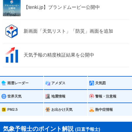
【tenki.jp】ブランドムービー公開中
新画面「天気リスト」「防災」画面を追加
天気予報の精度検証結果を公開中
雨雲レーダー
アメダス
天気図
世界天気
地震情報
警報・注意報
PM2.5
お出かけ天気
熱中症情報
気象予報士のポイント解説
(日直予報士)