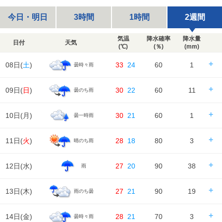
今日・明日
3時間
1時間
2週間
気温
降水確率
降水量
日付
天気
(℃)
(％)
(mm)
08日(
土
)
33
24
60
1
曇時々雨
日の出/入
日の出｜04:51
日の入｜18:40
09日(
日
)
30
22
60
11
曇のち雨
時刻
00
06
12
18
24
天気
---
---
---
日の出/入
日の出｜04:52
日の入｜18:39
10日(
月
)
30
21
60
1
曇一時雨
時刻
00
06
12
18
24
降水確率
---
---
---
50%
降水量
---
---
---
0.9㎜
天気
日の出/入
日の出｜04:53
日の入｜18:38
11日(
火
)
28
18
80
3
晴のち雨
時刻
00
06
12
18
24
降水確率
30%
40%
60%
60%
気温
降水量
0㎜
0㎜
6㎜
5㎜
天気
日の出/入
日の出｜04:54
日の入｜18:37
12日(
水
)
27
20
90
38
雨
時刻
00
06
12
18
24
降水確率
30%
40%
60%
50%
湿度
88%
94%
気温
降水量
0㎜
0㎜
1㎜
0.8㎜
天気
日の出/入
日の出｜04:54
日の入｜18:36
13日(
木
)
27
21
90
19
雨のち曇
風
時刻
00
06
12
18
24
1m/s
1m/s
降水確率
20%
30%
80%
70%
湿度
94%
97%
73%
89%
96%
気温
降水量
0㎜
0㎜
1㎜
2㎜
天気
日の出/入
日の出｜04:55
日の入｜18:35
14日(
金
)
28
21
70
3
曇時々雨
風
時刻
00
06
12
18
24