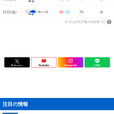
風
1m/s
1m/s
2m/s
1m/s
1m/s
21日(
金
)
31
22
70
曇のち雨
D
A〜Eは天気予報の信頼度です
注目の情報