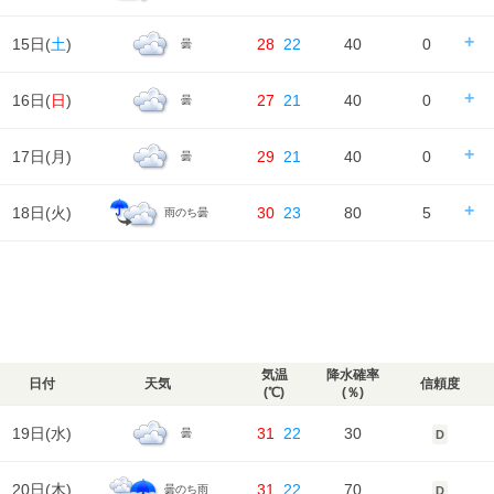
1m/s
1m/s
1m/s
1m/s
1m/s
降水確率
90%
90%
80%
70%
湿度
96%
97%
70%
81%
91%
気温
降水量
10㎜
12㎜
7㎜
9㎜
天気
日の出/入
日の出｜04:56
日の入｜18:33
15日(
土
)
28
22
40
0
曇
風
時刻
00
06
12
18
24
1m/s
1m/s
2m/s
2m/s
2m/s
降水確率
80%
80%
90%
40%
湿度
91%
92%
69%
90%
96%
気温
降水量
6㎜
2㎜
11㎜
0㎜
天気
日の出/入
日の出｜04:57
日の入｜18:32
16日(
日
)
27
21
40
0
曇
風
時刻
00
06
12
18
24
2m/s
1m/s
2m/s
1m/s
3m/s
降水確率
30%
70%
70%
40%
湿度
96%
98%
79%
87%
97%
気温
降水量
0㎜
2㎜
1㎜
0㎜
天気
日の出/入
日の出｜04:58
日の入｜18:31
17日(
月
)
29
21
40
0
曇
風
時刻
00
06
12
18
24
3m/s
2m/s
2m/s
1m/s
1m/s
降水確率
30%
40%
40%
40%
湿度
97%
98%
78%
89%
98%
気温
降水量
0㎜
0㎜
0㎜
0㎜
天気
日の出/入
日の出｜04:59
日の入｜18:30
18日(
火
)
30
23
80
5
雨のち曇
風
時刻
00
06
12
18
24
1m/s
1m/s
2m/s
1m/s
1m/s
降水確率
30%
30%
30%
40%
湿度
98%
96%
81%
85%
96%
気温
降水量
0㎜
0㎜
0㎜
0㎜
天気
日の出/入
日の出｜04:59
日の入｜18:29
風
時刻
00
06
12
18
24
1m/s
1m/s
2m/s
1m/s
1m/s
降水確率
30%
30%
30%
40%
湿度
96%
95%
75%
81%
92%
気温
降水量
0㎜
0㎜
0㎜
0㎜
天気
風
1m/s
1m/s
2m/s
1m/s
1m/s
降水確率
80%
70%
30%
30%
湿度
92%
91%
77%
82%
93%
気温
降水量
3㎜
2㎜
0㎜
0㎜
気温
降水確率
日付
天気
信頼度
風
(℃)
(％)
1m/s
2m/s
2m/s
2m/s
1m/s
湿度
93%
91%
72%
82%
97%
気温
19日(
水
)
31
22
30
曇
D
風
1m/s
2m/s
2m/s
2m/s
1m/s
湿度
97%
97%
73%
83%
95%
20日(
木
)
31
22
70
曇のち雨
D