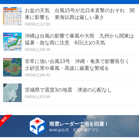
お盆の天気 台風15号が北日本直撃のおそれ 関
東に影響も 東海以西は厳しい暑さ
08/08(土)12:50
沖縄は台風の影響で暴風や大雨 九州から関東は
猛暑・急な雨に注意 8日(土)の天気
08/08(土)08:38
非常に強い台風13号 沖縄・奄美で影響長引く
土砂災害や暴風・高波に厳重な警戒を
08/08(土)06:43
茨城県で震度3の地震 津波の心配なし
08/08(土)03:48
雨雲レーダーで雨を回避！
tenki.jp公式 天気予報アプリ