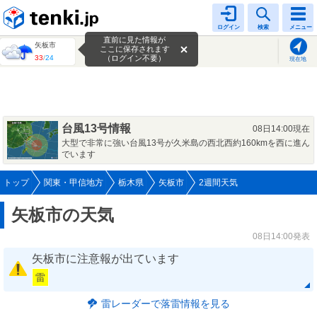
tenki.jp
ログイン
検索
メニュー
直前に見た情報が
矢板市
ここに保存されます
33
/
24
（ログイン不要）
現在地
台風13号情報
08日14:00現在
大型で非常に強い台風13号が久米島の西北西約160kmを西に進ん
でいます
トップ
関東・甲信地方
栃木県
矢板市
2週間天気
矢板市の天気
08日14:00発表
矢板市に注意報が出ています
雷
雷レーダーで落雷情報を見る