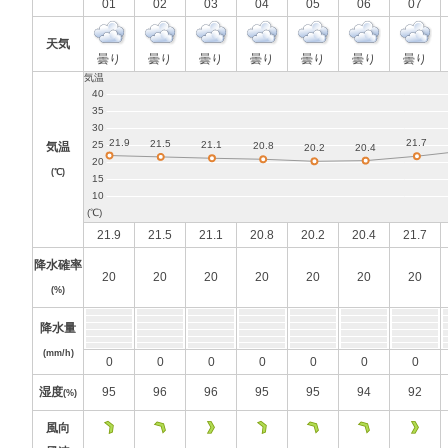
01
02
03
04
05
06
07
天気
曇り
曇り
曇り
曇り
曇り
曇り
曇り
気温
(℃)
21.9
21.5
21.1
20.8
20.2
20.4
21.7
降水確率
20
20
20
20
20
20
20
(%)
降水量
(mm/h)
0
0
0
0
0
0
0
湿度
95
96
96
95
95
94
92
(%)
風向