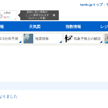
tenki.jpトップ
｜
直前に見た情報が
上野村
ここに保存されます
32
/
22
（ログイン不要）
ｘ
報
天気図
指数情報
レジ
2.5分布予測
地震情報
気象予報士の解説
なりました