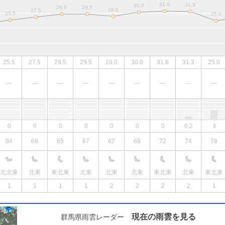
25.5
27.5
29.5
29.5
28.0
30.8
31.6
31.3
25.0
---
---
---
---
---
---
---
---
---
0
0
0
0
0
0
0
0.2
3
84
68
65
67
67
69
72
74
78
北北東
北東
東北東
北東
北東
北東
東北東
北東
東北東
1
1
1
1
2
2
2
2
1
現在の雨雲を見る
群馬県雨雲レーダー