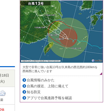
大型で非常に強い台風13号が久米島の西北西約180kmを
西南西に進んでいます
月18日
台風情報のみかた
火
)
台風の接近、上陸に備えて
知る防災
アプリで台風進路予報を確認
曇
28