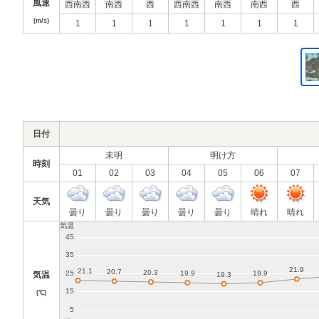
風速
西南西
南西
西
西南西
南西
南西
西
(m/s)
1
1
1
1
1
1
1
日付
未明
明け方
時刻
01
02
03
04
05
06
07
天気
曇り
曇り
曇り
曇り
曇り
晴れ
晴れ
気温
(℃)