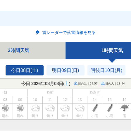
雷レーダーで落雷情報を見る
3時間天気
1時間天気
今日08日(土)
明日09日(日)
明後日10日(月)
今日 2026年08月08日(
土
)
日の出｜04:57
日の入｜18:44
朝
昼前
昼過ぎ
08
09
10
11
12
13
14
15
16
晴れ
晴れ
曇り
曇り
曇り
曇り
小雨
小雨
雨