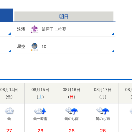
明日
洗濯
部屋干し推奨
星空
10
08月14日
08月15日
08月16日
08月17日
08
(
金
)
(
土
)
(
日
)
(
月
)
(
曇
曇一時雨
曇のち雨
曇のち雨
27
26
26
26