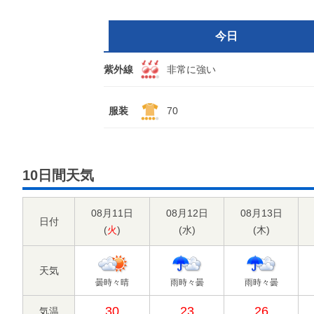
今日
紫外線
非常に強い
服装
70
10日間天気
08月11日
08月12日
08月13日
日付
(
火
)
(
水
)
(
木
)
天気
曇時々晴
雨時々曇
雨時々曇
30
23
26
気温