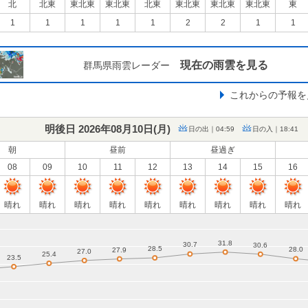
北
北東
東北東
東北東
北東
東北東
東北東
東北東
東
1
1
1
1
1
2
2
1
1
現在の雨雲を見る
群馬県雨雲レーダー
これからの予報を
明後日 2026年08月10日(
月
)
日の出｜04:59
日の入｜18:41
朝
昼前
昼過ぎ
08
09
10
11
12
13
14
15
16
晴れ
晴れ
晴れ
晴れ
晴れ
晴れ
晴れ
晴れ
晴れ