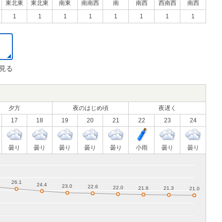
東北東
東北東
南東
南南西
南
南西
西南西
南西
1
1
1
1
1
1
1
1
見る
夕方
夜のはじめ頃
夜遅く
17
18
19
20
21
22
23
24
曇り
曇り
曇り
曇り
曇り
小雨
曇り
曇り