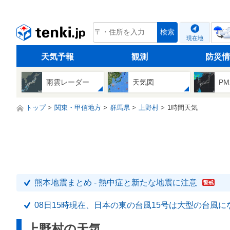
tenki.jp
検索
現在地
天気予報
観測
防災情
雨雲レーダー
天気図
PM
トップ
関東・甲信地方
群馬県
上野村
1時間天気
熊本地震まとめ - 熱中症と新たな地震に注意
警戒
08日15時現在、日本の東の台風15号は大型の台風に
上野村の天気