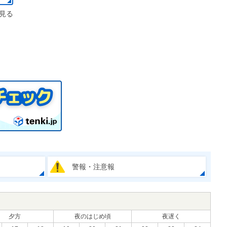
見る
警報・注意報
夕方
夜のはじめ頃
夜遅く