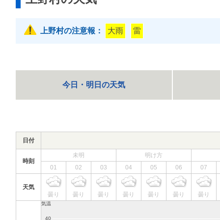
上野村の注意報：
大雨
雷
今日・明日の天気
日付
未明
明け方
時刻
01
02
03
04
05
06
07
天気
曇り
曇り
曇り
曇り
曇り
曇り
曇り