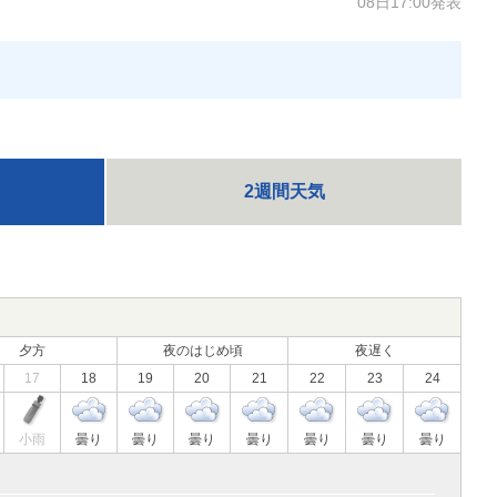
08日17:00発表
2週間天気
夕方
夜のはじめ頃
夜遅く
17
18
19
20
21
22
23
24
小雨
曇り
曇り
曇り
曇り
曇り
曇り
曇り