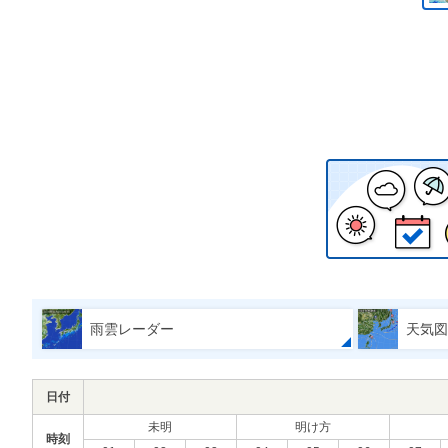
雨雲レーダー
天気図
日付
未明
明け方
時刻