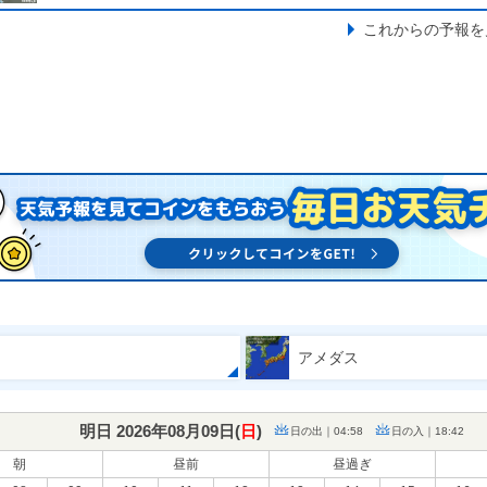
これからの予報を
アメダス
明日 2026年08月09日(
日
)
日の出｜04:58
日の入｜18:42
朝
昼前
昼過ぎ