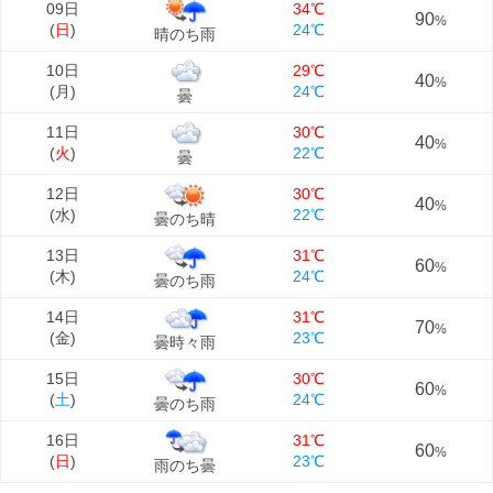
09日
34℃
90
%
(
日
)
24℃
晴のち雨
10日
29℃
40
%
(
月
)
24℃
曇
11日
30℃
40
%
(
火
)
22℃
曇
12日
30℃
40
%
(
水
)
22℃
曇のち晴
13日
31℃
60
%
(
木
)
24℃
曇のち雨
14日
31℃
70
%
(
金
)
23℃
曇時々雨
15日
30℃
60
%
(
土
)
24℃
曇のち雨
16日
31℃
60
%
(
日
)
23℃
雨のち曇