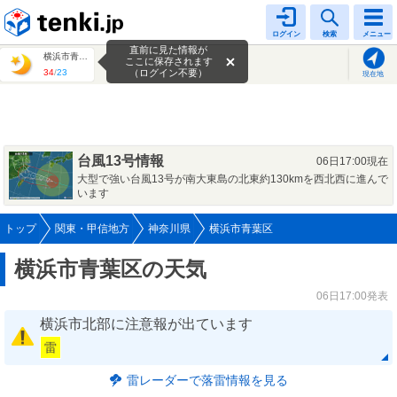
tenki.jp
ログイン
検索
メニュー
直前に見た情報が
横浜市青葉区
ここに保存されます
34
/
23
（ログイン不要）
現在地
台風13号情報
06日17:00現在
大型で強い台風13号が南大東島の北東約130kmを西北西に進んで
います
トップ
関東・甲信地方
神奈川県
横浜市青葉区
横浜市青葉区の天気
06日17:00発表
横浜市北部に注意報が出ています
雷
雷レーダーで落雷情報を見る