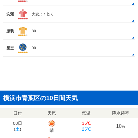
洗濯
大変よく乾く
服装
80
星空
90
横浜市青葉区の10日間天気
日付
天気
気温
降水確率
08日
35℃
10
%
(
土
)
25℃
晴