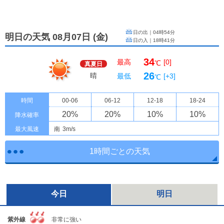
日の出｜
04時54分
明日の天気 08月07日
(
金
)
日の入｜
18時41分
34
最高
[0]
℃
真夏日
26
晴
最低
[+3]
℃
時間
00-06
06-12
12-18
18-24
20
%
20
%
10
%
10
%
降水確率
最大風速
南
3m/s
1時間ごとの天気
今日
明日
紫外線
非常に強い