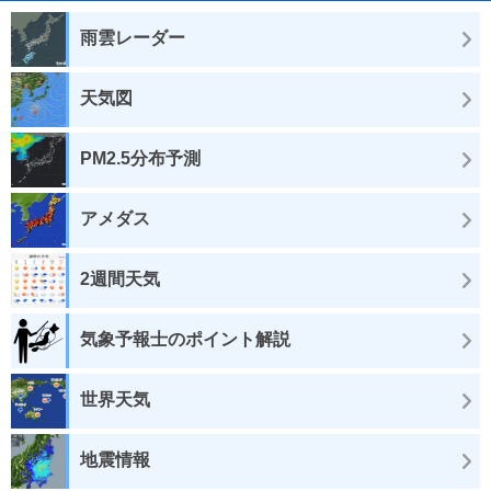
雨雲レーダー
天気図
PM2.5分布予測
アメダス
2週間天気
気象予報士のポイント解説
世界天気
地震情報