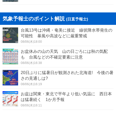
平塚市
鎌倉市
気象予報士のポイント解説
(日直予報士)
藤沢市
茅ヶ崎市
台風13号は沖縄・奄美に接近 線状降水帯発生の
逗子市
三浦市
可能性 暴風や高波などに厳重警戒
08/06(木)18:00
大和市
海老名市
お盆休みの山の天気 山の日ごろには秋の気配
も 台風などの不確定要素に注意
座間市
綾瀬市
08/06(木)16:38
葉山町
寒川町
20日ぶりに猛暑日が観測された北海道! 今後の暑
さの見通しは?
大磯町
二宮町
08/06(木)16:19
お盆は関東・東北で平年より低い気温に 西日本
は猛暑続く 1か月予報
08/06(木)16:11