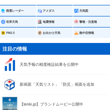
横浜市金沢区
横浜市港北区
雨雲レーダー
アメダス
天気図
横浜市戸塚区
横浜市港南区
世界天気
地震情報
警報・注意報
横浜市旭区
横浜市緑区
PM2.5
お出かけ天気
熱中症情報
横浜市瀬谷区
横浜市栄区
注目の情報
横浜市泉区
横浜市青葉区
天気予報の精度検証結果を公開中
横浜市都筑区
川崎市
川崎市川崎区
川崎市幸区
新画面「天気リスト」「防災」画面を追加
川崎市中原区
川崎市高津区
川崎市多摩区
川崎市宮前区
【tenki.jp】ブランドムービー公開中
川崎市麻生区
横須賀市