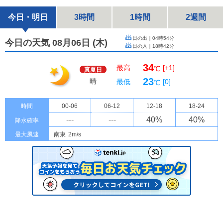
今日・明日
3時間
1時間
2週間
日の出｜
04時54分
今日の天気 08月06日
(
木
)
日の入｜
18時42分
34
最高
[+1]
℃
真夏日
23
晴
最低
[0]
℃
時間
00-06
06-12
12-18
18-24
---
---
40
%
40
%
降水確率
最大風速
南東
2m/s