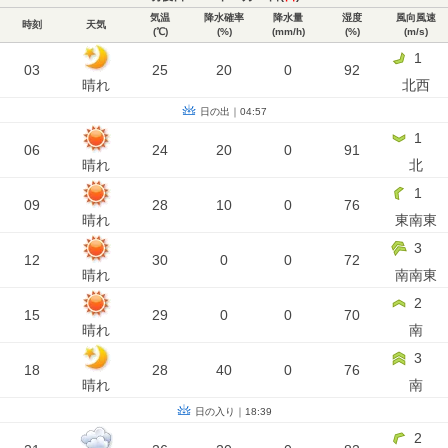
気温
降水確率
降水量
湿度
風向風速
時刻
天気
(℃)
(%)
(mm/h)
(%)
(m/s)
1
03
25
20
0
92
晴れ
北西
日の出｜04:57
1
06
24
20
0
91
晴れ
北
1
09
28
10
0
76
晴れ
東南東
3
12
30
0
0
72
晴れ
南南東
2
15
29
0
0
70
晴れ
南
3
18
28
40
0
76
晴れ
南
日の入り｜18:39
2