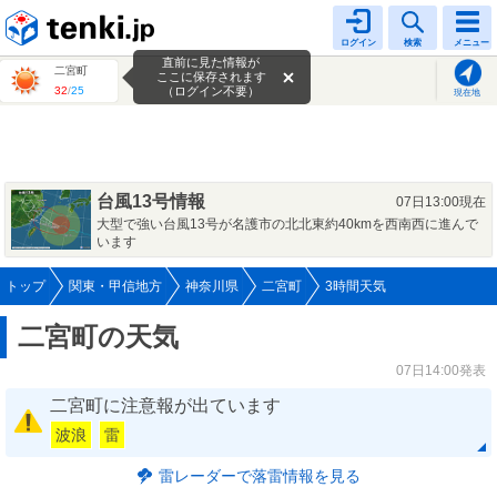
tenki.jp
ログイン
検索
メニュー
直前に見た情報が
二宮町
ここに保存されます
32
/
25
（ログイン不要）
現在地
台風13号情報
07日13:00現在
大型で強い台風13号が名護市の北北東約40kmを西南西に進んで
います
トップ
関東・甲信地方
神奈川県
二宮町
3時間天気
二宮町の天気
07日14:00発表
二宮町に注意報が出ています
波浪
雷
雷レーダーで落雷情報を見る