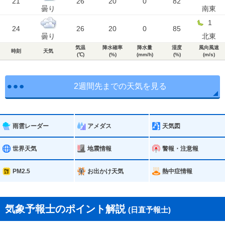
21
26
20
0
82
曇り
南東
1
24
26
20
0
85
曇り
北東
気温
降水確率
降水量
湿度
風向風速
時刻
天気
(℃)
(%)
(mm/h)
(%)
(m/s)
2週間先までの天気を見る
雨雲レーダー
アメダス
天気図
世界天気
地震情報
警報・注意報
PM2.5
お出かけ天気
熱中症情報
気象予報士のポイント解説
(日直予報士)