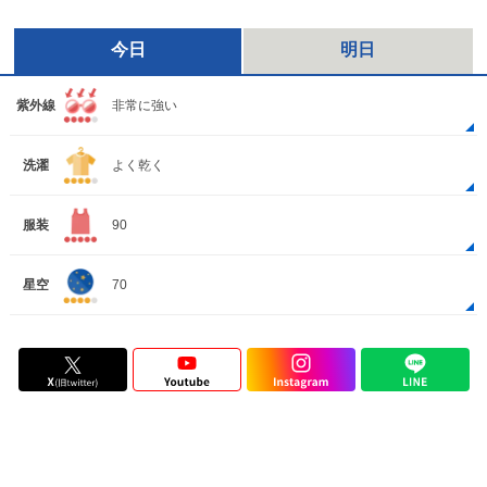
今日
明日
紫外線
非常に強い
洗濯
よく乾く
服装
90
星空
70