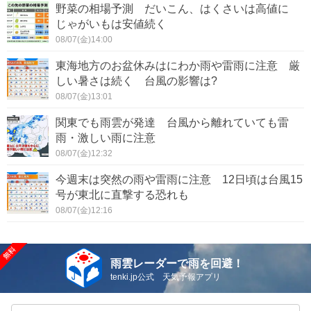
野菜の相場予測 だいこん、はくさいは高値に
じゃがいもは安値続く
08/07(金)14:00
東海地方のお盆休みはにわか雨や雷雨に注意 厳
しい暑さは続く 台風の影響は?
08/07(金)13:01
関東でも雨雲が発達 台風から離れていても雷
雨・激しい雨に注意
08/07(金)12:32
今週末は突然の雨や雷雨に注意 12日頃は台風15
号が東北に直撃する恐れも
08/07(金)12:16
雨雲レーダーで雨を回避！
tenki.jp公式 天気予報アプリ