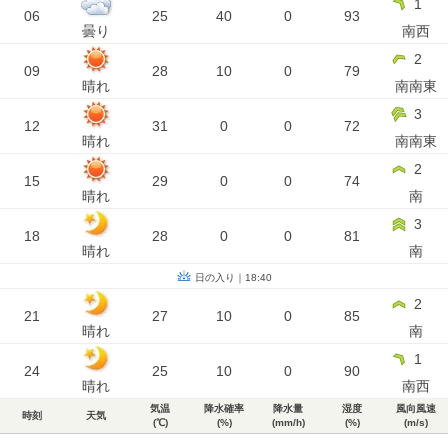
1
06
25
40
0
93
曇り
南西
2
09
28
10
0
79
晴れ
南南東
3
12
31
0
0
72
晴れ
南南東
2
15
29
0
0
74
晴れ
南
3
18
28
0
0
81
晴れ
南
日の入り｜18:40
2
21
27
10
0
85
晴れ
南
1
24
25
10
0
90
晴れ
南西
気温
降水確率
降水量
湿度
風向風速
時刻
天気
(℃)
(%)
(mm/h)
(%)
(m/s)