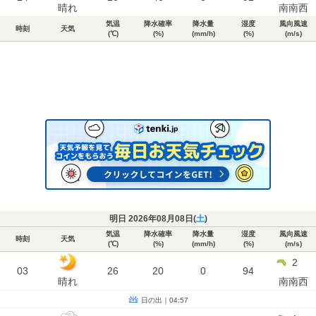
晴れ
南南西
気温
降水確率
降水量
湿度
風向風速
時刻
天気
(℃)
(%)
(mm/h)
(%)
(m/s)
明日 2026年08月08日(
土
)
気温
降水確率
降水量
湿度
風向風速
時刻
天気
(℃)
(%)
(mm/h)
(%)
(m/s)
2
03
26
20
0
94
晴れ
南南西
日の出｜04:57