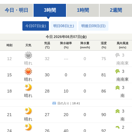
今日・明日
3時間
1時間
2週間
今日07日(金)
明日08日(土)
明後日09日(日)
今日 2026年08月07日(
金
)
気温
降水確率
降水量
湿度
風向風速
時刻
天気
(℃)
(%)
(mm/h)
(%)
(m/s)
3
12
32
---
0
75
晴れ
南南東
3
15
30
0
0
81
晴れ
南南東
3
18
28
10
0
86
晴れ
南
日の入り｜18:41
3
21
27
20
0
90
晴れ
南
2
24
26
40
0
92