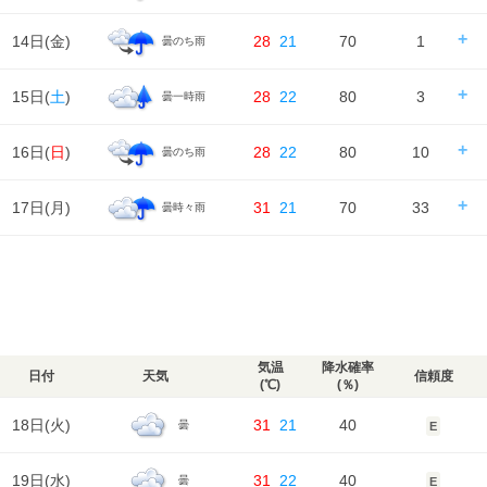
降水確率
40%
40%
40%
40%
湿度
94%
93%
62%
79%
92%
気温
降水量
0㎜
0㎜
0㎜
0㎜
天気
日の出/入
日の出｜05:01
日の入｜18:36
14日(
金
)
28
21
70
1
曇のち雨
風
時刻
00
06
12
18
24
1m/s
1m/s
2m/s
1m/s
1m/s
降水確率
40%
40%
40%
20%
湿度
92%
93%
67%
90%
94%
気温
降水量
0㎜
0㎜
0㎜
0㎜
天気
日の出/入
日の出｜05:02
日の入｜18:34
15日(
土
)
28
22
80
3
曇一時雨
風
時刻
00
06
12
18
24
1m/s
1m/s
2m/s
1m/s
1m/s
降水確率
30%
30%
70%
70%
湿度
94%
95%
77%
88%
95%
気温
降水量
0㎜
0㎜
2㎜
2㎜
天気
日の出/入
日の出｜05:03
日の入｜18:33
16日(
日
)
28
22
80
10
曇のち雨
風
時刻
00
06
12
18
24
1m/s
1m/s
2m/s
2m/s
1m/s
降水確率
40%
40%
40%
70%
湿度
95%
94%
69%
85%
95%
気温
降水量
0㎜
0㎜
0㎜
1㎜
天気
日の出/入
日の出｜05:03
日の入｜18:32
17日(
月
)
31
21
70
33
曇時々雨
風
時刻
00
06
12
18
24
1m/s
1m/s
2m/s
1m/s
1m/s
降水確率
80%
40%
40%
40%
湿度
95%
92%
67%
80%
93%
気温
降水量
3㎜
0㎜
0㎜
0㎜
天気
日の出/入
日の出｜05:04
日の入｜18:31
風
時刻
00
06
12
18
24
1m/s
1m/s
3m/s
1m/s
1m/s
降水確率
40%
40%
80%
80%
湿度
93%
89%
75%
85%
93%
気温
降水量
0㎜
0㎜
3㎜
7㎜
天気
風
1m/s
2m/s
2m/s
2m/s
2m/s
降水確率
60%
60%
70%
40%
湿度
93%
90%
75%
80%
86%
気温
降水量
17㎜
16㎜
0.5㎜
0㎜
気温
降水確率
日付
天気
信頼度
風
(℃)
(％)
2m/s
2m/s
3m/s
2m/s
2m/s
湿度
86%
87%
69%
81%
93%
気温
18日(
火
)
31
21
40
曇
E
風
2m/s
2m/s
3m/s
2m/s
1m/s
湿度
93%
92%
60%
80%
94%
19日(
水
)
31
22
40
曇
E
風