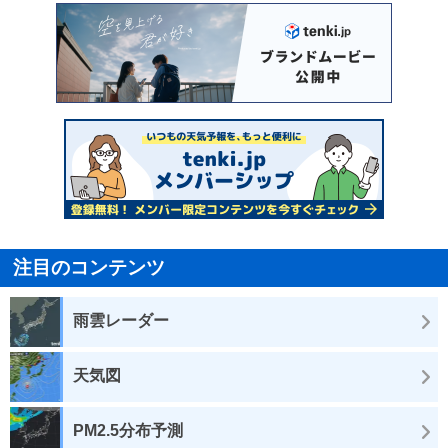
注目のコンテンツ
雨雲レーダー
天気図
PM2.5分布予測