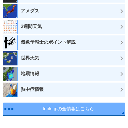
アメダス
2週間天気
気象予報士のポイント解説
世界天気
地震情報
熱中症情報
tenki.jpの全情報はこちら