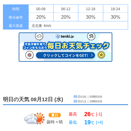
時間
00-06
06-12
12-18
18-24
20
%
20
%
30
%
30
%
降水確率
最大風速
北北東
4m/s
日の出｜
05時03分
明日の天気 08月12日
(
水
)
日の入｜
18時43分
26
最高
[-1]
℃
夏日
19
曇時々晴
最低
[+4]
℃