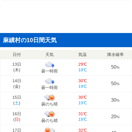
麻績村の10日間天気
日付
天気
気温
降水確率
13日
29℃
50
%
(
木
)
18℃
曇一時雨
14日
30℃
50
%
(
金
)
19℃
曇一時雨
15日
30℃
30
%
(
土
)
19℃
曇のち晴
16日
31℃
20
%
(
日
)
19℃
曇のち晴
17日
32℃