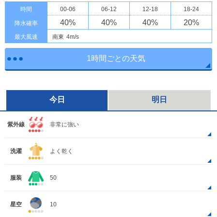
時間
00-06
06-12
12-18
18-24
40
%
40
%
40
%
20
%
降水確率
最大風速
南東
4m/s
1時間ごとの天気
今日
明日
紫外線
非常に強い
洗濯
よく乾く
服装
50
星空
10