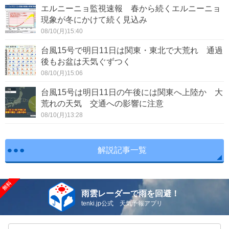
エルニーニョ監視速報 春から続くエルニーニョ
現象が冬にかけて続く見込み
08/10(月)15:40
台風15号で明日11日は関東・東北で大荒れ 通過
後もお盆は天気ぐずつく
08/10(月)15:06
台風15号は明日11日の午後には関東へ上陸か 大
荒れの天気 交通への影響に注意
08/10(月)13:28
解説記事一覧
雨雲レーダーで雨を回避！
tenki.jp公式 天気予報アプリ