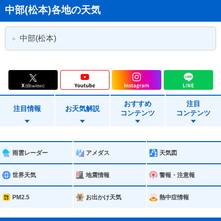
中部(松本)各地の天気
中部(松本)
松本市
上田市
岡谷市
諏訪市
おすすめ
注目
小諸市
茅野市
注目情報
お天気解説
コンテンツ
コンテンツ
塩尻市
佐久市
東御市
安曇野市
雨雲レーダー
アメダス
天気図
小海町
川上村
世界天気
地震情報
警報・注意報
南牧村
南相木村
PM2.5
お出かけ天気
熱中症情報
北相木村
佐久穂町