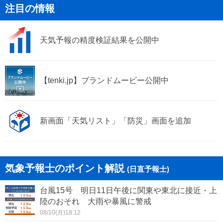
注目の情報
軽井沢町
御代田町
天気予報の精度検証結果を公開中
立科町
青木村
長和町
下諏訪町
【tenki.jp】ブランドムービー公開中
富士見町
原村
麻績村
生坂村
新画面「天気リスト」「防災」画面を追加
山形村
朝日村
筑北村
気象予報士のポイント解説
(日直予報士)
台風15号 明日11日午後に関東や東北に接近・上
陸のおそれ 大雨や暴風に警戒
08/10(月)18:12