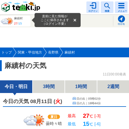
tenki.jp
ログイン
検索
メニュー
直前に見た情報が
麻績村
ここに保存されます
27
/
15
（ログイン不要）
現在地
トップ
関東・甲信地方
長野県
麻績村
麻績村の天気
11日00:00発表
今日・明日
3時間
1時間
2週間
日の出｜
05時02分
今日の天気 08月11日
(
火
)
日の入｜
18時44分
27
最高
[-3]
℃
夏日
15
曇時々晴
最低
[-6]
℃