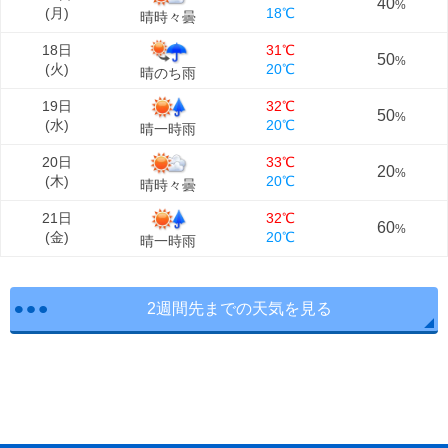
40
%
(
月
)
18℃
晴時々曇
18日
31℃
50
%
(
火
)
20℃
晴のち雨
19日
32℃
50
%
(
水
)
20℃
晴一時雨
20日
33℃
20
%
(
木
)
20℃
晴時々曇
21日
32℃
60
%
(
金
)
20℃
晴一時雨
2週間先までの天気を見る