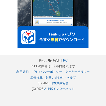
表示：
モバイル
｜
PC
※PCの閲覧は一部制限されます
利用規約
-
プライバシーポリシー
-
クッキーポリシー
広告掲載
-
お問い合わせ
-
ヘルプ
(C) 2026
日本気象協会
(C) 2026
ALiNKインターネット