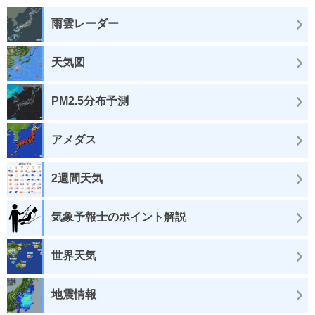
雨雲レーダー
天気図
PM2.5分布予測
アメダス
2週間天気
気象予報士のポイント解説
世界天気
地震情報