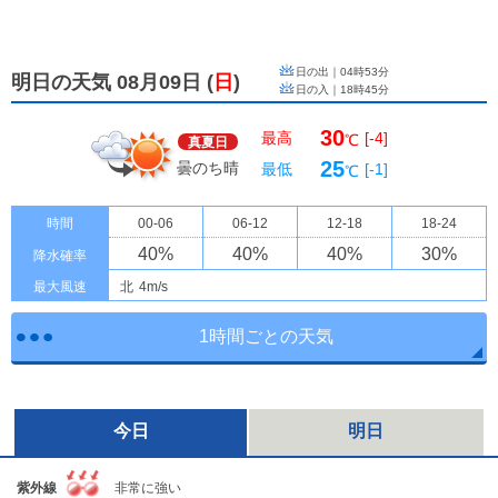
日の出｜
04時53分
明日の天気 08月09日
(
日
)
日の入｜
18時45分
30
最高
[-4]
℃
真夏日
25
曇のち晴
最低
[-1]
℃
時間
00-06
06-12
12-18
18-24
40
%
40
%
40
%
30
%
降水確率
最大風速
北
4m/s
1時間ごとの天気
今日
明日
紫外線
非常に強い