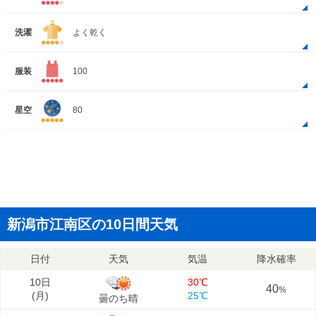
洗濯
よく乾く
服装
100
星空
80
新潟市江南区の10日間天気
日付
天気
気温
降水確率
10日
30℃
40
%
(
月
)
25℃
曇のち晴