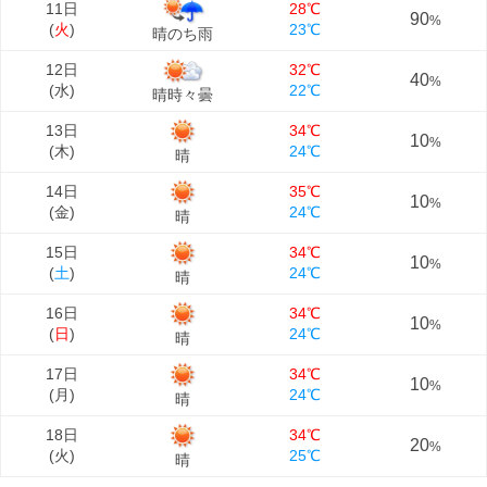
11日
28℃
90
%
(
火
)
23℃
晴のち雨
12日
32℃
40
%
(
水
)
22℃
晴時々曇
13日
34℃
10
%
(
木
)
24℃
晴
14日
35℃
10
%
(
金
)
24℃
晴
15日
34℃
10
%
(
土
)
24℃
晴
16日
34℃
10
%
(
日
)
24℃
晴
17日
34℃
10
%
(
月
)
24℃
晴
18日
34℃
20
%
(
火
)
25℃
晴