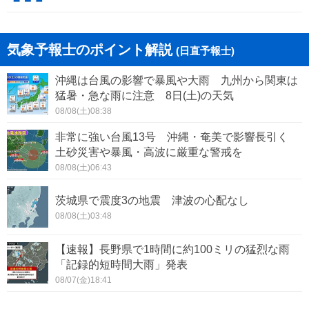
気象予報士のポイント解説
(日直予報士)
沖縄は台風の影響で暴風や大雨 九州から関東は
猛暑・急な雨に注意 8日(土)の天気
08/08(土)08:38
非常に強い台風13号 沖縄・奄美で影響長引く
土砂災害や暴風・高波に厳重な警戒を
08/08(土)06:43
茨城県で震度3の地震 津波の心配なし
08/08(土)03:48
【速報】長野県で1時間に約100ミリの猛烈な雨
「記録的短時間大雨」発表
08/07(金)18:41