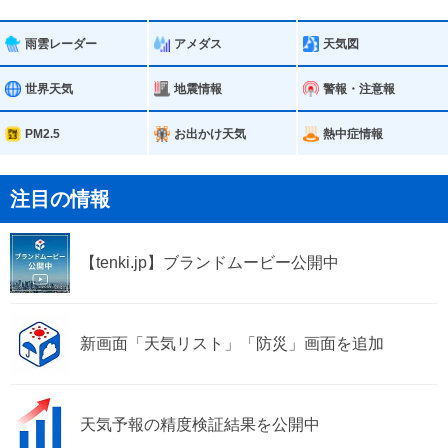
新潟市西蒲区
新発田市
雨雲レーダー
アメダス
天気図
村上市
燕市
世界天気
地震情報
警報・注意報
五泉市
阿賀野市
PM2.5
お出かけ天気
熱中症情報
胎内市
聖籠町
注目の情報
弥彦村
阿賀町
【tenki.jp】ブランドムービー公開中
関川村
粟島浦村
新画面「天気リスト」「防災」画面を追加
天気予報の精度検証結果を公開中