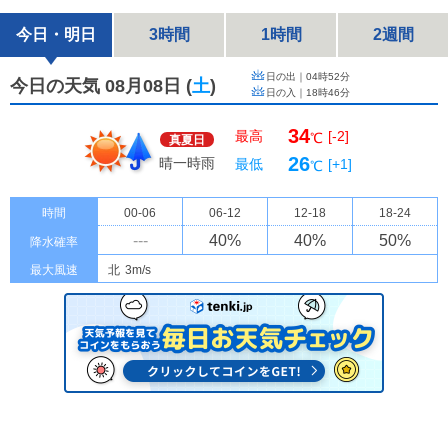
今日・明日
3時間
1時間
2週間
日の出｜
04時52分
今日の天気 08月08日
(
土
)
日の入｜
18時46分
34
最高
[-2]
℃
真夏日
26
晴一時雨
最低
[+1]
℃
時間
00-06
06-12
12-18
18-24
---
40
%
40
%
50
%
降水確率
最大風速
北
3m/s