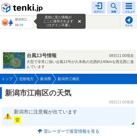
tenki.jp
ログイン
検索
メニュー
直前に見た情報が
新潟市江南区
ここに保存されます
34
/
26
（ログイン不要）
現在地
台風13号情報
08日11:00現在
大型で非常に強い台風13号が久米島の北西約140kmを西北西に進
んでいます
トップ
北陸地方
新潟県
新潟市江南区
新潟市江南区の天気
08日11:00発表
新潟市に注意報が出ています
雷
雷レーダーで落雷情報を見る