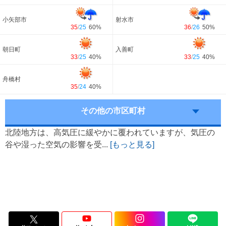
小矢部市
射水市
35
/
25
60%
36
/
26
50%
朝日町
入善町
33
/
25
40%
33
/
25
40%
舟橋村
35
/
24
40%
その他の市区町村
北陸地方は、高気圧に緩やかに覆われていますが、気圧の
谷や湿った空気の影響を受...
[もっと見る]