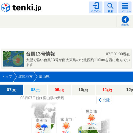
tenki.jp
ログイン
検索
メニュー
現在地
台風13号情報
07日01:00現在
大型で強い台風13号が南大東島の北北西約110kmを西に進んでい
ます
トップ
北陸地方
富山県
07
08
09
10
11
12
(金)
(土)
(日)
(月)
(火)
(
08月07日(
金
)
富山県の天気
北陸
黒部市
富山市
高岡市
/
35
25
40%
/
36
26
/