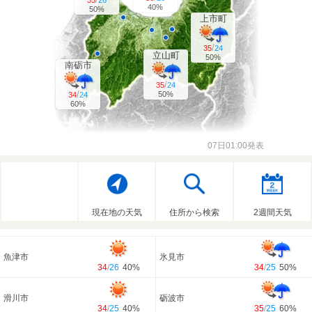
35
26
40%
50%
上市町
/
35
24
立山町
50%
南砺市
/
35
24
/
50%
34
24
60%
07日01:00発表
現在地の天気
住所から検索
2週間天気
魚津市
氷見市
34
/
26
40%
34
/
25
50%
滑川市
砺波市
34
/
25
40%
35
/
25
60%