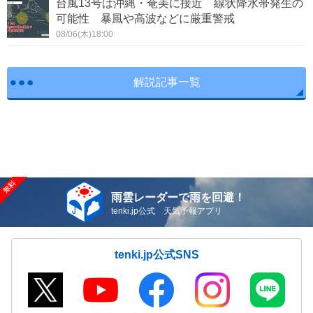
台風13号は沖縄・奄美に接近 線状降水帯発生の
可能性 暴風や高波などに厳重警戒
08/06(木)18:00
解説記事一覧
雨雲レーダーで雨を回避！
tenki.jp公式 天気予報アプリ
tenki.jp公式SNS