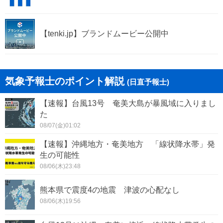
【tenki.jp】ブランドムービー公開中
気象予報士のポイント解説
(日直予報士)
【速報】台風13号 奄美大島が暴風域に入りまし
た
08/07(金)01:02
【速報】沖縄地方・奄美地方 「線状降水帯」発
生の可能性
08/06(木)23:48
熊本県で震度4の地震 津波の心配なし
08/06(木)19:56