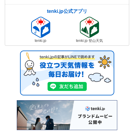
tenki.jp公式アプリ
tenki.jp
tenki.jp 登山天気