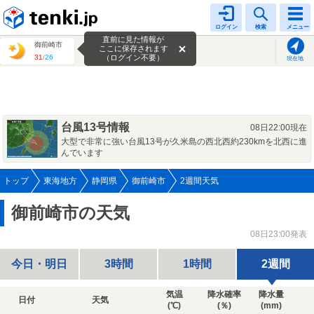
tenki.jp
ログイン
検索
メニュー
直前に見た情報が
御前崎市
ここに保存されます
31
/
26
（ログイン不要）
現在地
台風13号情報
08日22:00現在
大型で非常に強い台風13号が久米島の西北西約230kmを北西に進
んでいます
トップ
東海地方
静岡県
御前崎市
2週間天気
御前崎市の天気
08日23:00発表
今日・明日
3時間
1時間
2週間
気温
降水確率
降水量
日付
天気
(℃)
(％)
(mm)