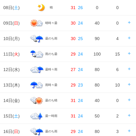
08日(
土
)
31
26
0
0
晴
09日(
日
)
30
24
40
0
晴時々曇
日の出/入
日の出｜05:03
日の入｜18:42
10日(
月
)
30
25
90
4
曇のち雨
時刻
00
06
12
18
24
天気
日の出/入
日の出｜05:04
日の入｜18:41
11日(
火
)
29
24
100
15
雨のち曇
時刻
00
06
12
18
24
降水確率
10%
10%
0%
40%
降水量
0㎜
0㎜
0㎜
0㎜
天気
日の出/入
日の出｜05:05
日の入｜18:40
12日(
水
)
27
24
80
6
曇時々雨
時刻
00
06
12
18
24
降水確率
40%
40%
40%
90%
気温
降水量
0㎜
0㎜
0㎜
4㎜
天気
日の出/入
日の出｜05:05
日の入｜18:39
13日(
木
)
29
23
80
10
雨時々曇
時刻
00
06
12
18
24
降水確率
100%
80%
30%
20%
湿度
93%
95%
76%
81%
91%
気温
降水量
14㎜
1㎜
0㎜
0㎜
天気
日の出/入
日の出｜05:06
日の入｜18:38
14日(
金
)
31
24
40
0
曇のち晴
風
時刻
00
06
12
18
24
1m/s
1m/s
2m/s
2m/s
1m/s
降水確率
70%
40%
40%
80%
湿度
91%
92%
77%
82%
94%
気温
降水量
0.6㎜
0㎜
0㎜
6㎜
天気
日の出/入
日の出｜05:07
日の入｜18:37
15日(
土
)
31
24
50
2
曇一時雨
風
時刻
00
06
12
18
24
1m/s
1m/s
2m/s
2m/s
2m/s
降水確率
80%
70%
50%
50%
湿度
94%
93%
80%
80%
83%
気温
降水量
5㎜
2㎜
1㎜
2㎜
天気
日の出/入
日の出｜05:08
日の入｜18:36
16日(
日
)
29
24
80
3
曇のち雨
風
時刻
00
06
12
18
24
2m/s
2m/s
2m/s
3m/s
2m/s
降水確率
40%
20%
10%
20%