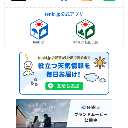
tenki.jp公式アプリ
tenki.jp
tenki.jp 登山天気