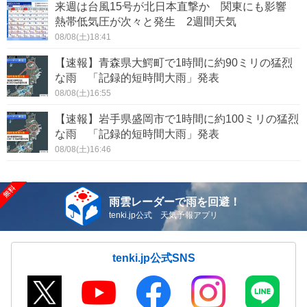
来週は台風15号が北日本直撃か 関東にも影響
熱帯低気圧が次々と発生 2週間天気
08/08(土)18:41
【速報】青森県大鰐町で1時間に約90ミリの猛烈
な雨 「記録的短時間大雨」発表
08/08(土)16:55
【速報】岩手県盛岡市で1時間に約100ミリの猛烈
な雨 「記録的短時間大雨」発表
08/08(土)16:46
雨雲レーダーで雨を回避！
tenki.jp公式 天気予報アプリ
tenki.jp公式SNS