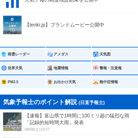
【tenki.jp】ブランドムービー公開中
雨雲レーダー
アメダス
天気図
世界天気
地震情報
警報・注意報
PM2.5
お出かけ天気
熱中症情報
気象予報士のポイント解説
(日直予報士)
【速報】富山県で1時間に100ミリ超の猛烈な雨
「記録的短時間大雨」発表
08/08(土)18:57