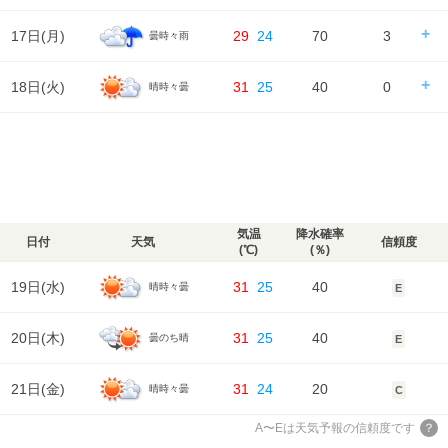
湿度
83%
86%
75%
81%
88%
気温
降水量
0㎜
0㎜
0㎜
0㎜
天気
日の出/入
日の出｜05:08
日の入｜18:35
17日(
月
)
29
24
70
3
曇時々雨
風
時刻
00
06
12
18
24
2m/s
2m/s
4m/s
3m/s
3m/s
降水確率
50%
20%
20%
40%
湿度
88%
90%
76%
84%
88%
気温
降水量
2㎜
0㎜
0㎜
0㎜
天気
日の出/入
日の出｜05:09
日の入｜18:34
18日(
火
)
31
25
40
0
晴時々曇
風
時刻
00
06
12
18
24
3m/s
3m/s
4m/s
3m/s
2m/s
降水確率
40%
30%
40%
80%
湿度
88%
88%
73%
81%
89%
気温
降水量
0㎜
0㎜
0㎜
3㎜
天気
日の出/入
日の出｜05:10
日の入｜18:32
風
時刻
00
06
12
18
24
2m/s
3m/s
3m/s
2m/s
3m/s
降水確率
70%
70%
50%
40%
湿度
89%
87%
76%
80%
89%
気温
降水量
1㎜
1㎜
1㎜
0㎜
天気
風
3m/s
3m/s
3m/s
4m/s
2m/s
降水確率
30%
20%
20%
40%
湿度
89%
88%
78%
82%
90%
気温
降水量
0㎜
0㎜
0㎜
0㎜
気温
降水確率
日付
天気
信頼度
風
(℃)
(％)
2m/s
3m/s
4m/s
4m/s
3m/s
湿度
90%
89%
81%
83%
88%
気温
19日(
水
)
31
25
40
晴時々曇
E
風
3m/s
3m/s
3m/s
3m/s
2m/s
湿度
88%
87%
78%
83%
90%
20日(
木
)
31
25
40
曇のち晴
E
風
2m/s
3m/s
3m/s
3m/s
2m/s
21日(
金
)
31
24
20
晴時々曇
C
A〜Eは天気予報の信頼度です