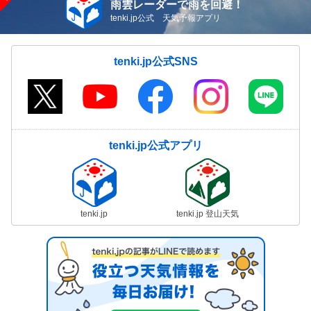
雨雲レーダーで雨を回避！
tenki.jp公式 天気予報アプリ
tenki.jp公式SNS
tenki.jp公式アプリ
tenki.jp
tenki.jp 登山天気