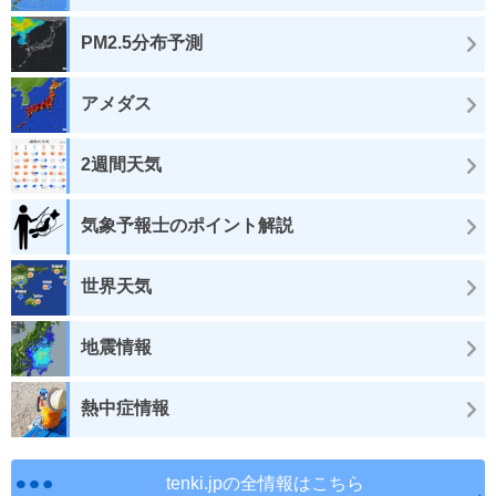
PM2.5分布予測
アメダス
2週間天気
気象予報士のポイント解説
世界天気
地震情報
熱中症情報
tenki.jpの全情報はこちら