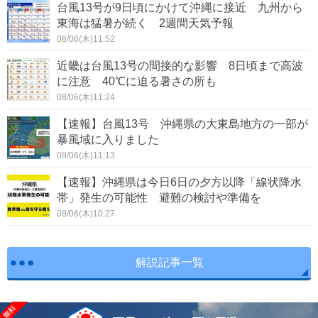
台風13号が9日頃にかけて沖縄に接近 九州から
東海は猛暑が続く 2週間天気予報
08/06(木)11:52
近畿は台風13号の間接的な影響 8日頃まで高波
に注意 40℃に迫る暑さの所も
08/06(木)11:24
【速報】台風13号 沖縄県の大東島地方の一部が
暴風域に入りました
08/06(木)11:13
【速報】沖縄県は今日6日の夕方以降「線状降水
帯」発生の可能性 避難の検討や準備を
08/06(木)10:27
解説記事一覧