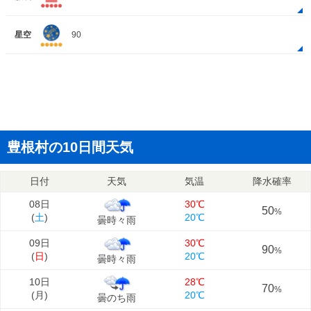
星空
90
豊根村の10日間天気
日付
天気
気温
降水確率
08日
30℃
50
%
(
土
)
20℃
曇時々雨
09日
30℃
90
%
(
日
)
20℃
曇時々雨
10日
28℃
70
%
(
月
)
20℃
曇のち雨