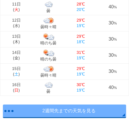
11日
28℃
40
%
(
火
)
20℃
曇
12日
29℃
30
%
(
水
)
19℃
曇時々晴
13日
29℃
30
%
(
木
)
18℃
晴のち曇
14日
31℃
30
%
(
金
)
19℃
晴のち曇
15日
29℃
30
%
(
土
)
19℃
曇時々晴
16日
30℃
40
%
(
日
)
19℃
曇
2週間先までの天気を見る