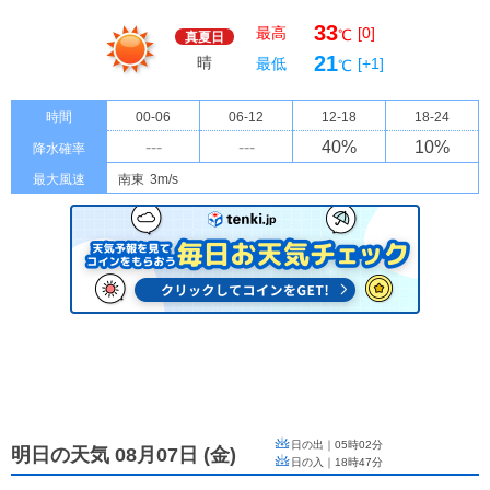
33
最高
[0]
℃
真夏日
21
晴
最低
[+1]
℃
時間
00-06
06-12
12-18
18-24
---
---
40
%
10
%
降水確率
最大風速
南東
3m/s
日の出｜
05時02分
明日の天気 08月07日
(
金
)
日の入｜
18時47分