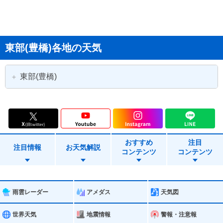
東部(豊橋)各地の天気
東部(豊橋)
豊橋市
豊川市
蒲郡市
新城市
おすすめ
注目
田原市
設楽町
注目情報
お天気解説
コンテンツ
コンテンツ
東栄町
豊根村
雨雲レーダー
アメダス
天気図
世界天気
地震情報
警報・注意報