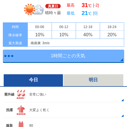
31
最高
[-2]
℃
真夏日
21
晴時々曇
最低
[0]
℃
時間
00-06
06-12
12-18
18-24
10
%
10
%
40
%
20
%
降水確率
最大風速
南南東
3m/s
1時間ごとの天気
今日
明日
紫外線
非常に強い
洗濯
大変よく乾く
服装
90