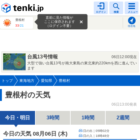
tenki.jp
ログイン
検索
メニュー
直前に見た情報が
豊根村
ここに保存されます
33
/
21
（ログイン不要）
現在地
台風13号情報
06日12:00現在
大型で強い台風13号が南大東島の東北東約220kmを西に進んでい
ます
トップ
東海地方
愛知県
豊根村
豊根村の天気
06日13:00発表
今日・明日
3時間
1時間
2週間
日の出｜
05時02分
今日の天気 08月06日
(
木
)
日の入｜
18時48分