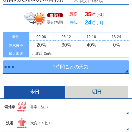
日の入｜
18時51分
35
最高
[+1]
℃
猛暑日
24
曇のち晴
最低
[-1]
℃
時間
00-06
06-12
12-18
18-24
20
%
30
%
40
%
0
%
降水確率
最大風速
北北西
3m/s
1時間ごとの天気
今日
明日
紫外線
非常に強い
洗濯
大変よく乾く