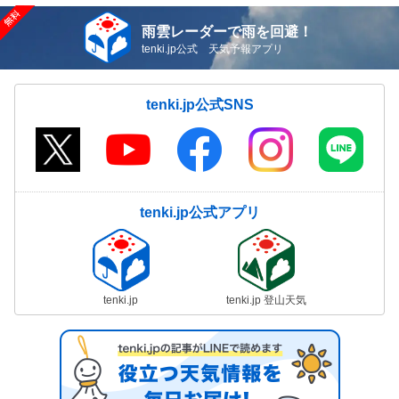
雨雲レーダーで雨を回避！
tenki.jp公式 天気予報アプリ
tenki.jp公式SNS
tenki.jp公式アプリ
tenki.jp
tenki.jp 登山天気