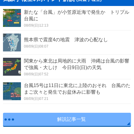
新たな「台風」が小笠原近海で発生か トリプル
台風に
08/09(日)12:13
熊本県で震度4の地震 津波の心配なし
08/09(日)08:07
関東から東北は局地的に大雨 沖縄は台風の影響
で強風・大しけ 今日9日(日)の天気
08/09(日)07:52
台風15号は11日に東北に上陸のおそれ 台風のた
まご次々と発生でお盆休みに影響も
08/09(日)07:21
解説記事一覧