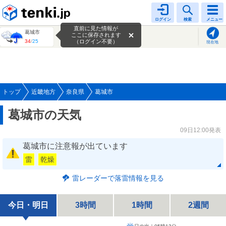
tenki.jp
ログイン
検索
メニュー
直前に見た情報が
葛城市
ここに保存されます
34
/
25
（ログイン不要）
現在地
トップ
近畿地方
奈良県
葛城市
葛城市の天気
09日12:00発表
葛城市に注意報が出ています
雷
乾燥
雷レーダーで落雷情報を見る
今日・明日
3時間
1時間
2週間