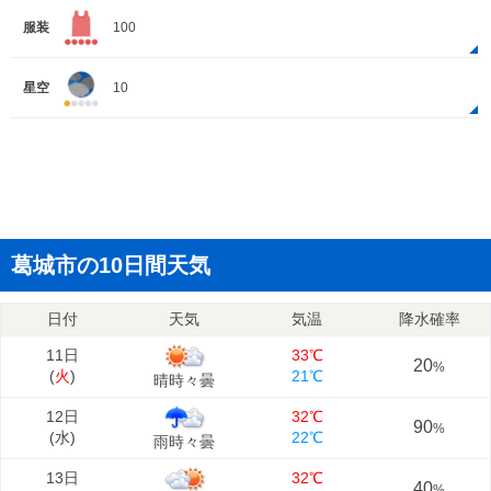
服装
100
星空
10
葛城市の10日間天気
日付
天気
気温
降水確率
11日
33℃
20
%
(
火
)
21℃
晴時々曇
12日
32℃
90
%
(
水
)
22℃
雨時々曇
13日
32℃
40
%