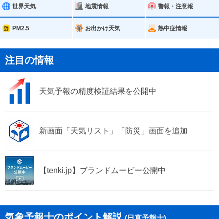
葛城市
宇陀市
世界天気
地震情報
警報・注意報
山添村
平群町
PM2.5
お出かけ天気
熱中症情報
三郷町
斑鳩町
注目の情報
安堵町
川西町
天気予報の精度検証結果を公開中
三宅町
田原本町
高取町
明日香村
新画面「天気リスト」「防災」画面を追加
上牧町
王寺町
広陵町
河合町
【tenki.jp】ブランドムービー公開中
吉野町
大淀町
下市町
気象予報士のポイント解説
(日直予報士)