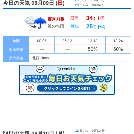
日の出｜
05時13分
今日の天気 08月09日
(
日
)
日の入｜
18時52分
34
最高
[-3]
℃
真夏日
25
曇のち雨
最低
[+2]
℃
時間
00-06
06-12
12-18
18-24
---
---
50
%
60
%
降水確率
最大風速
北西
3m/s
日の出｜
05時14分
明日の天気 08月10日
(
月
)