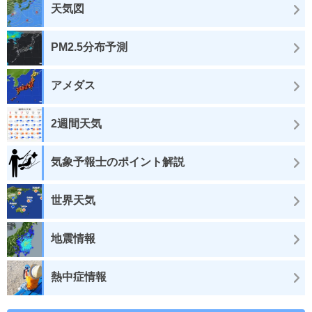
天気図
PM2.5分布予測
アメダス
2週間天気
気象予報士のポイント解説
世界天気
地震情報
熱中症情報