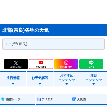
北部(奈良)各地の天気
北部(奈良)
奈良市
大和高田市
大和郡山市
天理市
おすすめ
注目
橿原市
桜井市
注目情報
お天気解説
コンテンツ
コンテンツ
五條市
御所市
生駒市
香芝市
雨雲レーダー
アメダス
天気図