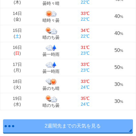
(
木
)
22℃
曇時々晴
14日
33℃
40
%
(
金
)
22℃
晴時々曇
15日
34℃
40
%
(
土
)
22℃
晴のち曇
16日
31℃
50
%
(
日
)
23℃
曇一時雨
17日
33℃
50
%
(
月
)
23℃
曇一時雨
18日
33℃
30
%
(
火
)
24℃
曇のち晴
19日
35℃
30
%
(
水
)
24℃
晴のち曇
2週間先までの天気を見る