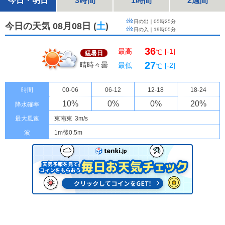
今日・明日
3時間
1時間
2週間
日の出｜
05時25分
今日の天気 08月08日
(
土
)
日の入｜
19時05分
36
最高
[-1]
℃
猛暑日
27
晴時々曇
最低
[-2]
℃
時間
00-06
06-12
12-18
18-24
10
%
0
%
0
%
20
%
降水確率
最大風速
東南東
3m/s
波
1m後0.5m