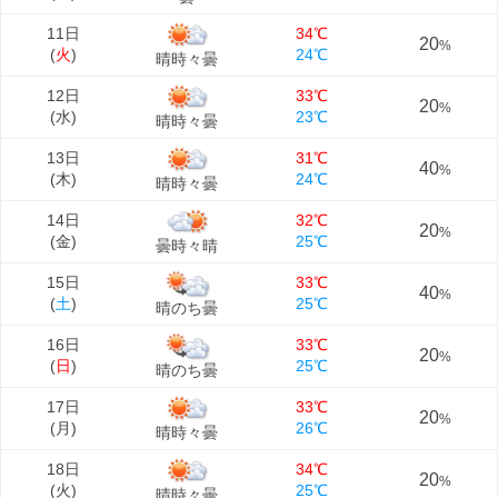
11日
34℃
20
%
(
火
)
24℃
晴時々曇
12日
33℃
20
%
(
水
)
23℃
晴時々曇
13日
31℃
40
%
(
木
)
24℃
晴時々曇
14日
32℃
20
%
(
金
)
25℃
曇時々晴
15日
33℃
40
%
(
土
)
25℃
晴のち曇
16日
33℃
20
%
(
日
)
25℃
晴のち曇
17日
33℃
20
%
(
月
)
26℃
晴時々曇
18日
34℃
20
%
(
火
)
25℃
晴時々曇