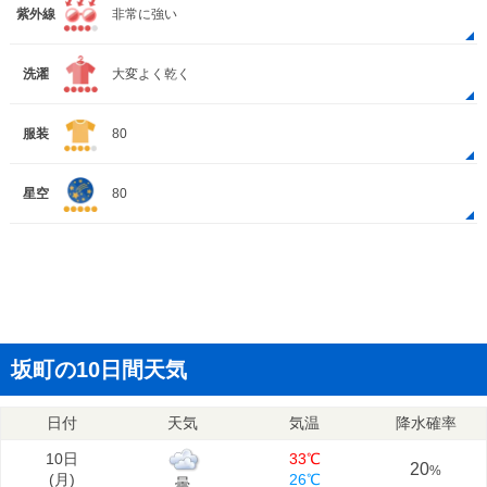
紫外線
非常に強い
洗濯
大変よく乾く
服装
80
星空
80
坂町の10日間天気
日付
天気
気温
降水確率
10日
33℃
20
%
(
月
)
26℃
曇