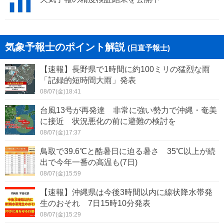
気象予報士のポイント解説
(日直予報士)
【速報】長野県で1時間に約100ミリの猛烈な雨
「記録的短時間大雨」発表
08/07(金)18:41
台風13号が再発達 非常に強い勢力で沖縄・奄美
に接近 状況悪化の前に避難の検討を
08/07(金)17:37
鳥取で39.6℃と酷暑日に迫る暑さ 35℃以上が続
出で今年一番の高温も(7日)
08/07(金)15:59
【速報】沖縄県は今後3時間以内に線状降水帯発
生のおそれ 7日15時10分発表
08/07(金)15:29