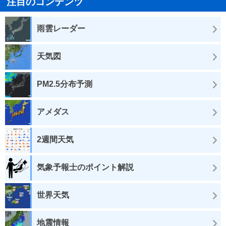
注目のコンテンツ
雨雲レーダー
天気図
PM2.5分布予測
アメダス
2週間天気
気象予報士のポイント解説
世界天気
地震情報