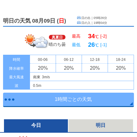
日の出｜
05時26分
明日の天気 08月09日
(
日
)
日の入｜
19時04分
34
最高
[-2]
℃
真夏日
26
晴のち曇
最低
[-1]
℃
時間
00-06
06-12
12-18
18-24
20
%
20
%
20
%
20
%
降水確率
最大風速
南東
3m/s
波
0.5m
1時間ごとの天気
今日
明日