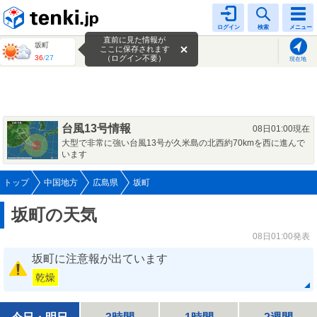
tenki.jp
ログイン
検索
メニュー
直前に見た情報が
坂町
ここに保存されます
36
/
27
（ログイン不要）
現在地
台風13号情報
08日01:00現在
大型で非常に強い台風13号が久米島の北西約70kmを西に進んで
います
トップ
中国地方
広島県
坂町
坂町の天気
08日01:00発表
坂町に注意報が出ています
乾燥