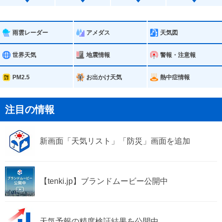
広島市安佐北区
広島市安芸区
広島市佐伯区
呉市
雨雲レーダー
アメダス
天気図
竹原市
三原市
世界天気
地震情報
警報・注意報
尾道市
福山市
PM2.5
お出かけ天気
熱中症情報
府中市
大竹市
注目の情報
東広島市
廿日市市
新画面「天気リスト」「防災」画面を追加
江田島市
府中町
海田町
熊野町
【tenki.jp】ブランドムービー公開中
坂町
大崎上島町
世羅町
神石高原町
天気予報の精度検証結果を公開中