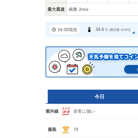
最大風速
南東
2m/s
34.6
16:30現在
℃
(前日差:+0.9℃)
今日
紫外線
非常に強い
服装
70