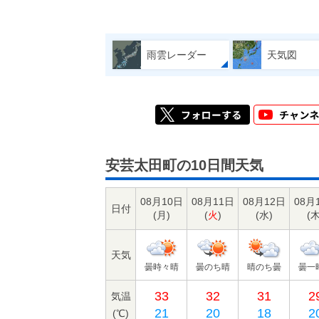
雨雲レーダー
天気図
安芸太田町の10日間天気
08月10日
08月11日
08月12日
08月
日付
(
月
)
(
火
)
(
水
)
(
天気
曇時々晴
曇のち晴
晴のち曇
曇一
33
32
31
2
気温
21
20
18
2
(℃)