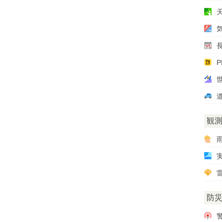
P
観
雷
防