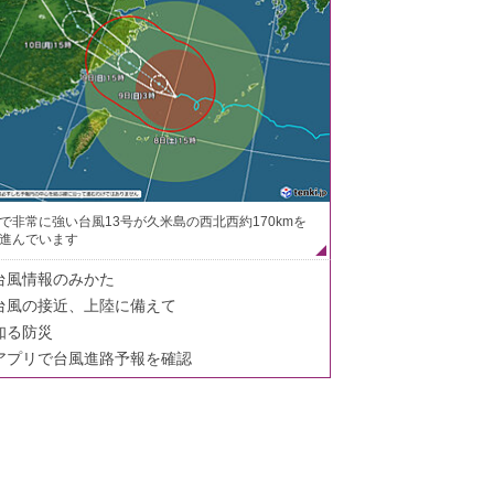
で非常に強い台風13号が久米島の西北西約170kmを
進んでいます
台風情報のみかた
台風の接近、上陸に備えて
知る防災
アプリで台風進路予報を確認