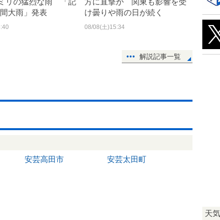
0ミリの猛烈な雨 「記
方に直撃か 関東も影響を受
間大雨」発表
け曇りや雨の日が続く
:40
08/08(土)15:34
解説記事一覧
安芸高田市
安芸太田町
天