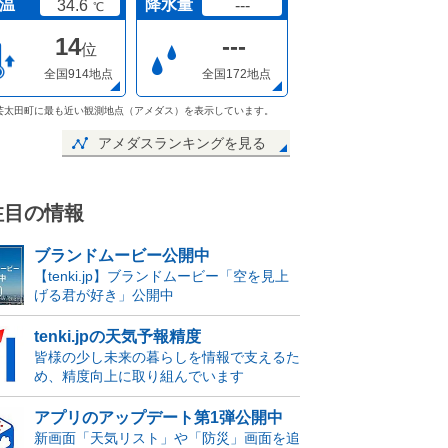
温
降水量
34.6
---
℃
14
---
位
全国914地点
全国172地点
芸太田町に最も近い観測地点（アメダス）を表示しています。
アメダスランキングを見る
注目の情報
ブランドムービー公開中
【tenki.jp】ブランドムービー「空を見上
げる君が好き」公開中
tenki.jpの天気予報精度
皆様の少し未来の暮らしを情報で支えるた
め、精度向上に取り組んでいます
アプリのアップデート第1弾公開中
新画面「天気リスト」や「防災」画面を追