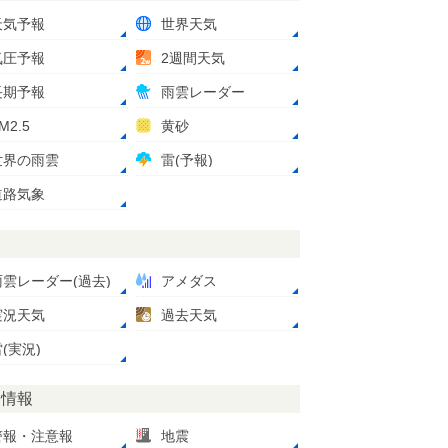
天気予報
世界天気
気圧予報
2週間天気
長期予報
雨雲レーダー
M2.5
黄砂
世界の雨雲
雷(予報)
道路気象
測
雨雲レーダー(過去)
アメダス
実況天気
過去天気
(実況)
災情報
警報・注意報
地震