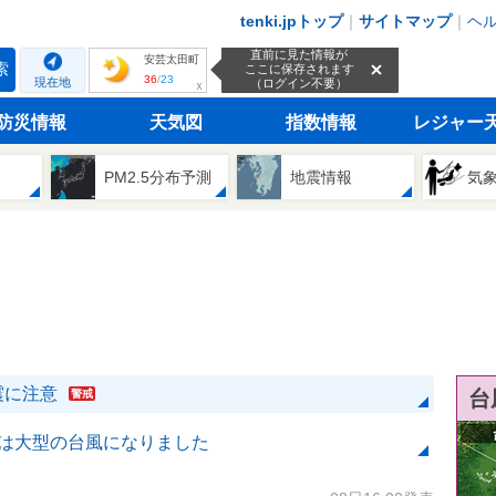
tenki.jpトップ
｜
サイトマップ
｜
ヘ
直前に見た情報が
安芸太田町
索
ここに保存されます
36
/
23
現在地
（ログイン不要）
ｘ
防災情報
天気図
指数情報
レジャー
PM2.5分布予測
地震情報
気
震に注意
台
警戒
号は大型の台風になりました