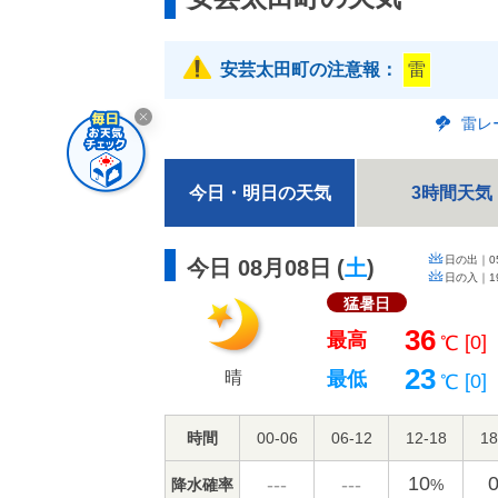
安芸太田町の注意報：
雷
雷レ
今日・明日の天気
3時間天気
日の出｜
0
今日 08月08日
(
土
)
日の入｜
1
猛暑日
36
最高
[0]
℃
23
晴
最低
[0]
℃
時間
00-06
06-12
12-18
18
10
---
---
降水確率
%