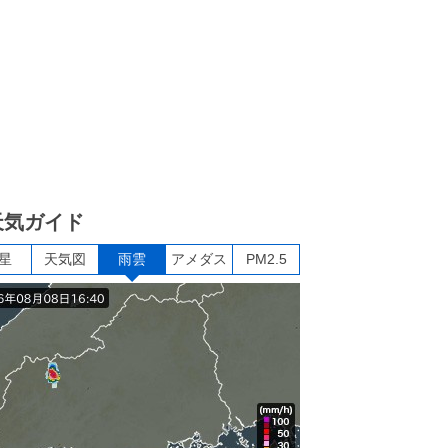
天気ガイド
星
天気図
雨雲
アメダス
PM2.5