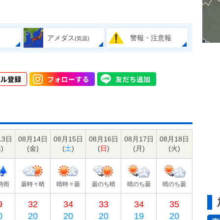
アメダス
警報・注意報
(気温)
13日
08月14日
08月15日
08月16日
08月17日
08月18日
木
)
(
金
)
(
土
)
(
日
)
(
月
)
(
火
)
時雨
曇時々晴
晴時々曇
曇のち晴
晴のち曇
晴のち曇
9
32
34
33
34
35
0
20
20
20
19
20