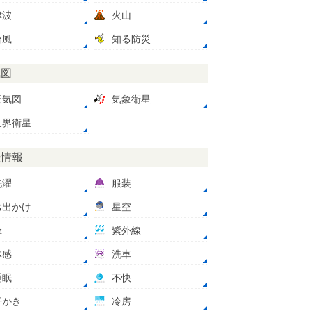
津波
火山
台風
知る防災
気図
天気図
気象衛星
世界衛星
数情報
洗濯
服装
お出かけ
星空
傘
紫外線
体感
洗車
睡眠
不快
汗かき
冷房