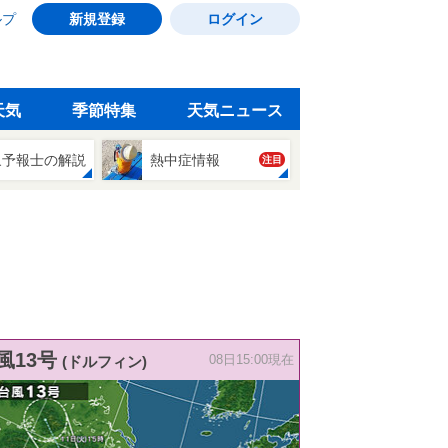
ルプ
新規登録
ログイン
天気
季節特集
天気ニュース
象予報士の解説
熱中症情報
注目
風13号
(ドルフィン)
08日15:00現在