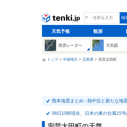
tenki.jp
検
天気予報
観測
雨雲レーダー
天気図
トップ
中国地方
広島県
安芸太田町
熊本地震まとめ - 熱中症と新たな地
08日15時現在、日本の東の台風15
安芸太田町の天気