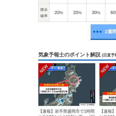
降水
20
20
30
60
%
%
%
確率
2週
気象予報士のポイント解説
(日直予
【速報】岩手県盛岡市で1時間
【速報】