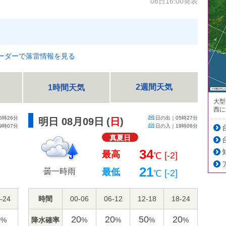
08日16:00発表
ーダーで落雷情報を見る
2週間天気
1時間天気
大型
西に
5時26分
日の出｜
05時27分
明日 08月09日
(
日
)
9時07分
日の入｜
19時06分
真夏日
34
最高
[-2]
℃
21
曇一時雨
最低
[-2]
℃
-24
時間
00-06
06-12
12-18
18-24
0
20
20
50
20
降水確率
%
%
%
%
%