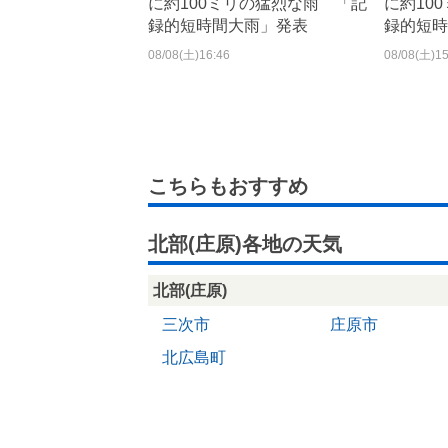
に約100ミリの猛烈な雨 「記
に約10
録的短時間大雨」発表
録的短時
08/08(土)16:46
08/08(土)15
こちらもおすすめ
北部(庄原)各地の天気
北部(庄原)
三次市
庄原市
北広島町