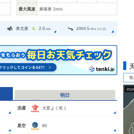
最大風速
東南東
2m/s
東北東
2.0
1004.5
m/s
hPa
(+1.2)
衛
明日
洗濯
大変よく乾く
星空
80