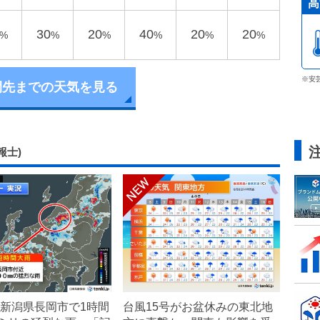
高
30
20
40
20
20
%
%
%
%
%
%
※安
間先までの天気を見る
報士)
新潟県長岡市で1時間
台風15号がお盆休みの東北地