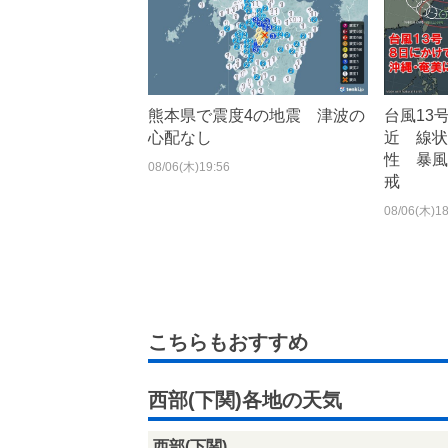
熊本県で震度4の地震 津波の
台風13
心配なし
近 線状
性 暴風
08/06(木)19:56
戒
08/06(木)18
こちらもおすすめ
西部(下関)各地の天気
西部(下関)