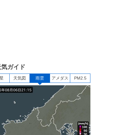
天気ガイド
星
天気図
雨雲
アメダス
PM2.5