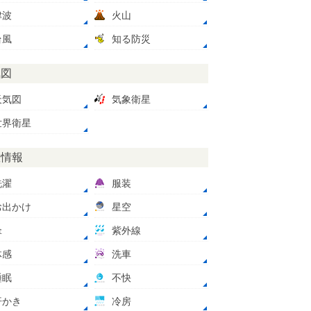
津波
火山
台風
知る防災
気図
天気図
気象衛星
世界衛星
数情報
洗濯
服装
お出かけ
星空
傘
紫外線
体感
洗車
睡眠
不快
汗かき
冷房