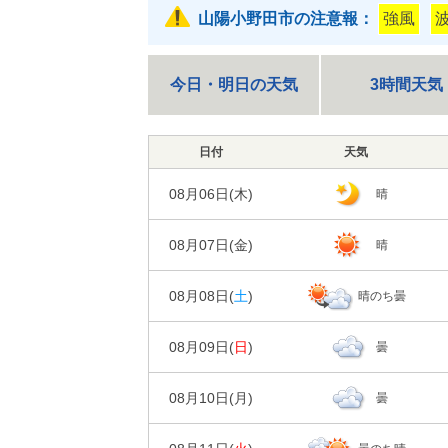
山陽小野田市の注意報：
強風
今日・明日の天気
3時間天気
日付
天気
08月06日(
木
)
晴
08月07日(
金
)
晴
日の出/入
日の出｜05:3
08月08日(
土
)
晴のち曇
00
06
時刻
日の出/入
天気
日の出｜05:3
08月09日(
日
)
曇
00
06
時刻
0%
降水確率
日の出/入
天気
日の出｜05:3
0㎜
降水量
08月10日(
月
)
曇
00
06
時刻
10%
降水確率
日の出/入
気温
天気
日の出｜05:3
0㎜
降水量