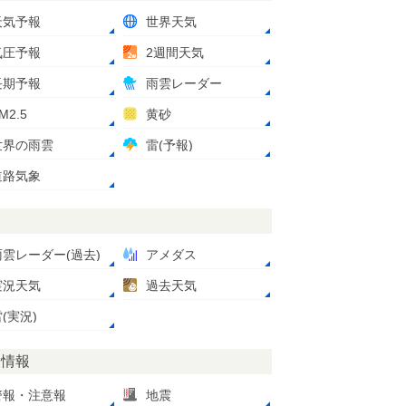
天気予報
世界天気
気圧予報
2週間天気
長期予報
雨雲レーダー
M2.5
黄砂
世界の雨雲
雷(予報)
道路気象
測
雨雲レーダー(過去)
アメダス
実況天気
過去天気
(実況)
災情報
警報・注意報
地震