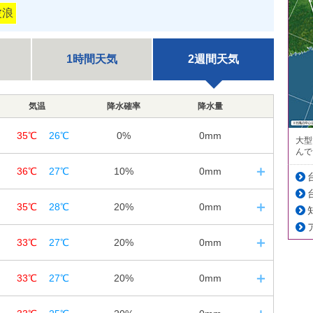
波浪
1時間天気
2週間天気
気温
降水確率
降水量
35℃
26℃
0%
0mm
大型
んで
36℃
27℃
10%
0mm
1
日の入｜19:11
35℃
28℃
20%
0mm
12
18
24
1
日の入｜19:10
33℃
27℃
20%
0mm
12
18
24
10%
10%
10%
2
日の入｜19:09
0㎜
0㎜
0㎜
33℃
27℃
20%
0mm
12
18
24
10%
20%
20%
3
日の入｜19:08
0㎜
0㎜
0㎜