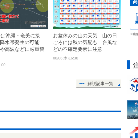
高
※山
号は沖縄・奄美に接
お盆休みの山の天気 山の日
降水帯発生の可能
ごろには秋の気配も 台風な
や高波などに厳重警
どの不確定要素に注意
08/06(木)16:38
:00
解説記事一覧