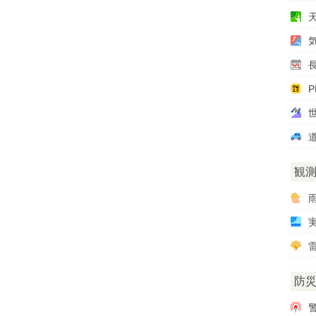
P
観
雷
防