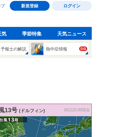
ルプ
新規登録
ログイン
天気
季節特集
天気ニュース
象予報士の解説
熱中症情報
注目
風13号
(ドルフィン)
06日20:00現在