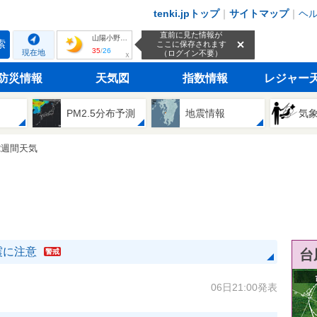
tenki.jpトップ
｜
サイトマップ
｜
ヘ
直前に見た情報が
山陽小野田市
索
ここに保存されます
35
/
26
現在地
（ログイン不要）
ｘ
防災情報
天気図
指数情報
レジャー
PM2.5分布予測
地震情報
気
2週間天気
震に注意
台
警戒
06日21:00発表