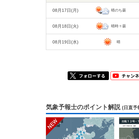
08月17日(
月
)
晴のち曇
風
84%
82%
3m/s
3m/s
湿度
08月18日(
火
)
晴時々曇
風
2m/s
3m/s
08月19日(
水
)
晴
気象予報士のポイント解説
(日直予