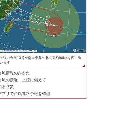
で強い台風13号が南大東島の北北東約90kmを西に進
います
台風情報のみかた
台風の接近、上陸に備えて
知る防災
アプリで台風進路予報を確認