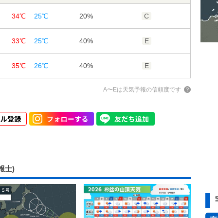
34℃
25℃
20%
C
61%
63%
83%
4m/s
3m/s
2m/s
33℃
25℃
40%
E
3m/s
3m/s
3m/s
35℃
26℃
40%
E
A〜Eは天気予報の信頼度です
報士)