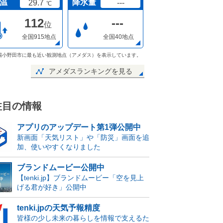
温
降水量
29.7
---
℃
112
---
位
全国915地点
全国40地点
陽小野田市に最も近い観測地点（アメダス）を表示しています。
アメダスランキングを見る
注目の情報
アプリのアップデート第1弾公開中
新画面「天気リスト」や「防災」画面を追
加、使いやすくなりました
ブランドムービー公開中
【tenki.jp】ブランドムービー「空を見上
げる君が好き」公開中
tenki.jpの天気予報精度
皆様の少し未来の暮らしを情報で支えるた