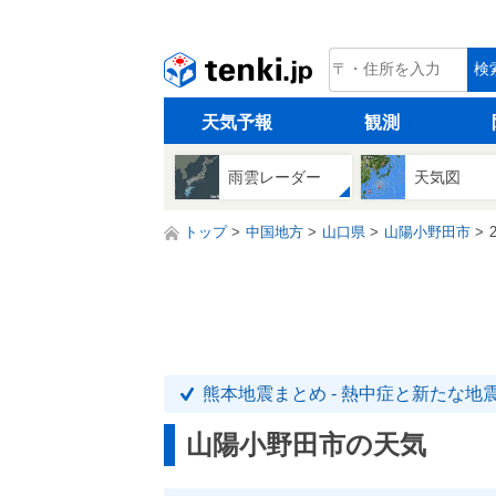
tenki.jp
検
天気予報
観測
雨雲レーダー
天気図
トップ
中国地方
山口県
山陽小野田市
熊本地震まとめ - 熱中症と新たな地
山陽小野田市の天気