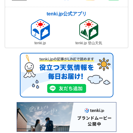
tenki.jp公式アプリ
tenki.jp
tenki.jp 登山天気