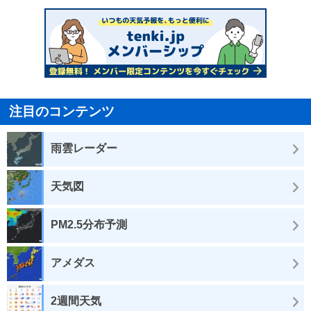
注目のコンテンツ
雨雲レーダー
天気図
PM2.5分布予測
アメダス
2週間天気