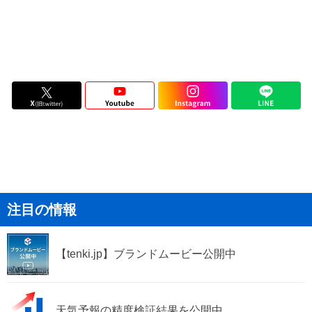
注目の情報
【tenki.jp】ブランドムービー公開中
天気予報の精度検証結果を公開中