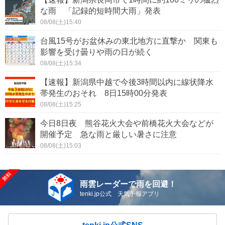
な雨 「記録的短時間大雨」発表
08/08(土)15:40
台風15号がお盆休みの東北地方に直撃か 関東も
影響を受け曇りや雨の日が続く
08/08(土)15:34
【速報】新潟県中越で今後3時間以内に線状降水
帯発生のおそれ 8日15時00分発表
08/08(土)15:25
今日8日夜 熊谷花火大会や前橋花火大会などが
開催予定 急な雨と厳しい暑さに注意
08/08(土)15:03
雨雲レーダーで雨を回避！
tenki.jp公式 天気予報アプリ