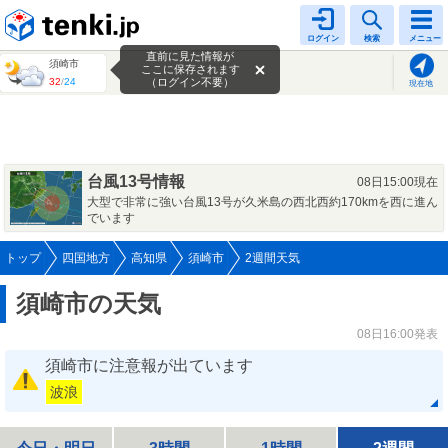
tenki.jp
ログイン
検索
メニュー
直前に見た情報が
須崎市
ここに保存されます
32
/
24
（ログイン不要）
現在地
台風13号情報
08日15:00現在
大型で非常に強い台風13号が久米島の西北西約170kmを西に進ん
でいます
トップ
四国地方
高知県
須崎市
2週間天気
須崎市の天気
08日16:00発表
須崎市に注意報が出ています
波浪