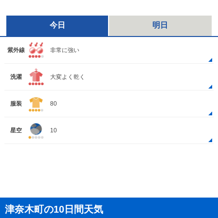
今日
明日
紫外線
非常に強い
洗濯
大変よく乾く
服装
80
星空
10
津奈木町の10日間天気