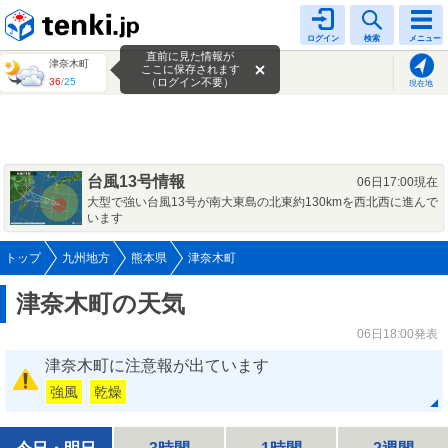
tenki.jp
ログイン
検索
メニュー
直前に見た情報が
津奈木町
ここに保存されます
36
/
25
（ログイン不要）
現在地
台風13号情報
06日17:00現在
大型で強い台風13号が南大東島の北東約130kmを西北西に進んで
います
トップ
九州地方
熊本県
津奈木町
津奈木町の天気
06日18:00発表
津奈木町に注意報が出ています
強風
乾燥