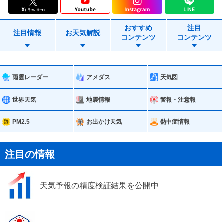
天草市
芦北町
おすすめ
注目
津奈木町
苓北町
注目情報
お天気解説
コンテンツ
コンテンツ
雨雲レーダー
アメダス
天気図
世界天気
地震情報
警報・注意報
PM2.5
お出かけ天気
熱中症情報
注目の情報
天気予報の精度検証結果を公開中