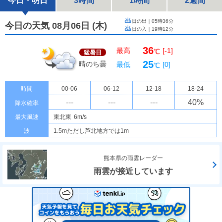
今日・明日
3時間
1時間
2週間
日の出｜
05時36分
今日の天気 08月06日
(
木
)
日の入｜
19時12分
36
最高
[-1]
℃
猛暑日
25
晴のち曇
最低
[0]
℃
時間
00-06
06-12
12-18
18-24
---
---
---
40
%
降水確率
最大風速
東北東
6m/s
波
1.5mただし芦北地方では1m
熊本県の雨雲レーダー
雨雲が接近しています