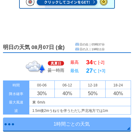
日の出｜
05時37分
明日の天気 08月07日
(
金
)
日の入｜
19時11分
34
最高
[-2]
℃
真夏日
27
曇一時雨
最低
[+3]
℃
時間
00-06
06-12
12-18
18-24
30
%
40
%
50
%
40
%
降水確率
最大風速
東
6m/s
波
1.5m後2mうねりを伴うただし芦北地方では1m
1時間ごとの天気