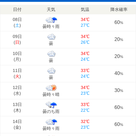
日付
天気
気温
降水確率
08日
34℃
60
%
(
土
)
27℃
曇時々雨
09日
34℃
20
%
(
日
)
26℃
曇
10日
34℃
20
%
(
月
)
24℃
曇
11日
33℃
40
%
(
火
)
24℃
曇
12日
34℃
30
%
(
水
)
23℃
曇時々晴
13日
33℃
60
%
(
木
)
22℃
曇のち雨
14日
32℃
60
%
(
金
)
23℃
曇時々雨