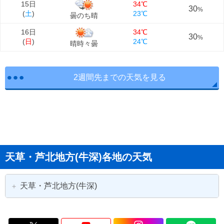
15日
34℃
30
%
(
土
)
23℃
曇のち晴
16日
34℃
30
%
(
日
)
24℃
晴時々曇
2週間先までの天気を見る
天草・芦北地方(牛深)各地の天気
天草・芦北地方(牛深)
水俣市
上天草市