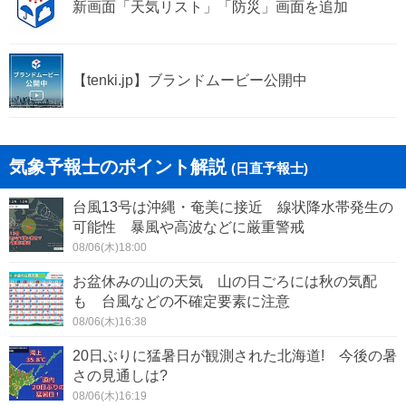
新画面「天気リスト」「防災」画面を追加
【tenki.jp】ブランドムービー公開中
気象予報士のポイント解説
(日直予報士)
台風13号は沖縄・奄美に接近 線状降水帯発生の
可能性 暴風や高波などに厳重警戒
08/06(木)18:00
お盆休みの山の天気 山の日ごろには秋の気配
も 台風などの不確定要素に注意
08/06(木)16:38
20日ぶりに猛暑日が観測された北海道! 今後の暑
さの見通しは?
08/06(木)16:19