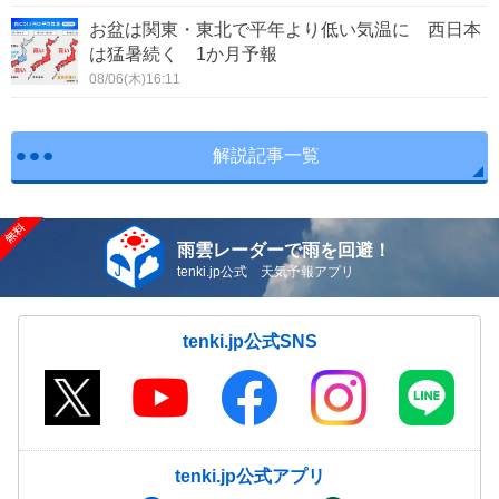
お盆は関東・東北で平年より低い気温に 西日本
は猛暑続く 1か月予報
08/06(木)16:11
解説記事一覧
雨雲レーダーで雨を回避！
tenki.jp公式 天気予報アプリ
tenki.jp公式SNS
tenki.jp公式アプリ